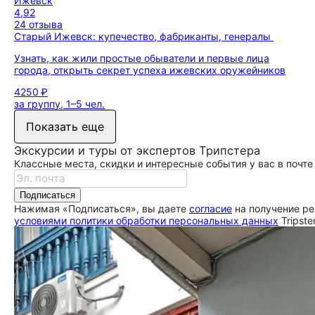
Ижевск
4,92
24 отзыва
Старый Ижевск: купечество, фабриканты, генералы
Узнать, как жили простые обыватели и первые лица
города, открыть секрет успеха ижевских оружейников
4250 ₽
за группу, 1–5 чел.
Показать еще
Экскурсии и туры от экспертов Трипстера
Классные места, скидки и интересные события у вас в почте
Подписаться
Нажимая «Подписаться», вы даете
согласие
на получение ре
условиями политики обработки персональных данных
Tripste