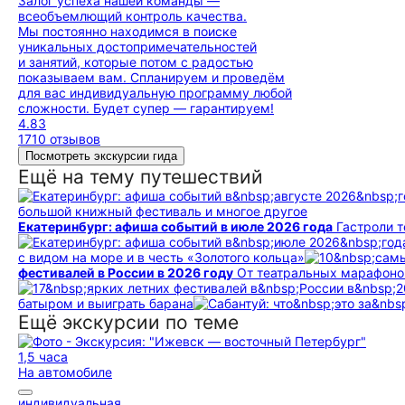
Залог успеха нашей команды —
всеобъемлющий контроль качества.
Мы постоянно находимся в поиске
уникальных достопримечательностей
и занятий, которые потом с радостью
показываем вам. Спланируем и проведём
для вас индивидуальную программу любой
сложности. Будет супер — гарантируем!
4.83
1710 отзывов
Посмотреть экскурсии гида
Ещё на тему путешествий
большой книжный фестиваль и многое другое
Екатеринбург: афиша событий в июле 2026 года
Гастроли 
с видом на море и в честь «Золотого кольца»
фестивалей в России в 2026 году
От театральных марафоно
батыром и выиграть барана
Ещё экскурсии по теме
1,5 часа
На автомобиле
индивидуальная