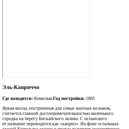
Эль‑Каприччо
Где находится:
Комильяс
Год постройки:
1885
Яркая вилла, построенная для семьи знатных вельмож,
считается главной до­сто­при­ме­ча­тель­но­стью маленького
городка на берегу Бискайского залива. С испанского
её название переводится как «каприз». На фоне остальных
зданий Комильяса здание и правда выглядит эксцентрично,