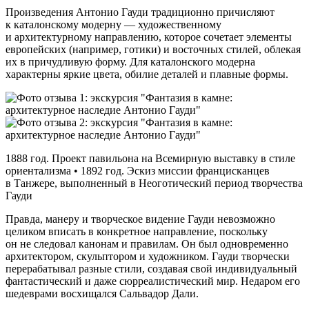
Произведения Антонио Гауди традиционно причисляют
к каталонскому модерну — художественному
и архитектурному направлению, которое сочетает элементы
европейских (например, готики) и восточных стилей, облекая
их в причудливую форму. Для каталонского модерна
характерны яркие цвета, обилие деталей и плавные формы.
1888 год. Проект павильона на Всемирную выставку в стиле
ориентализма • 1892 год. Эскиз миссии францисканцев
в Танжере, выполненный в Неоготический период творчества
Гауди
Правда, манеру и творческое видение Гауди невозможно
целиком вписать в конкретное направление, поскольку
он не следовал канонам и правилам. Он был одновременно
архитектором, скульптором и художником. Гауди творчески
перерабатывал разные стили, создавая свой индивидуальный
фантастический и даже сюрреалистический мир. Недаром его
шедеврами восхищался Сальвадор Дали.