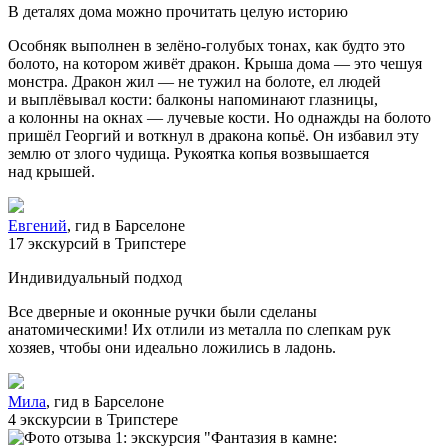
В деталях дома можно прочитать целую историю
Особняк выполнен в зелёно‑голубых тонах, как будто это
болото, на котором живёт дракон. Крыша дома — это чешуя
монстра. Дракон жил — не тужил на болоте, ел людей
и выплёвывал кости: балконы напоминают глазницы,
а колонны на окнах — лучевые кости. Но однажды на болото
пришёл Георгий и воткнул в дракона копьё. Он избавил эту
землю от злого чудища. Рукоятка копья возвышается
над крышей.
Евгений
, гид в Барселоне
17 экскурсий в Трипстере
Индивидуальный подход
Все дверные и оконные ручки были сделаны
анатомическими! Их отлили из металла по слепкам рук
хозяев, чтобы они идеально ложились в ладонь.
Мила
, гид в Барселоне
4 экскурсии в Трипстере