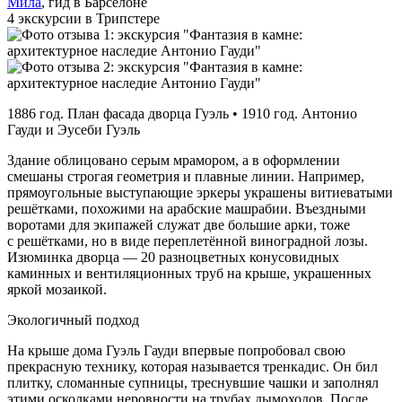
Мила
, гид в Барселоне
4 экскурсии в Трипстере
1886 год. План фасада дворца Гуэль • 1910 год. Антонио
Гауди и Эусеби Гуэль
Здание облицовано серым мрамором, а в оформлении
смешаны строгая геометрия и плавные линии. Например,
прямоугольные выступающие эркеры украшены витиеватыми
решётками, похожими на арабские машрабии. Въездными
воротами для экипажей служат две большие арки, тоже
с решётками, но в виде переплетённой виноградной лозы.
Изюминка дворца — 20 разноцветных конусовидных
каминных и вентиляционных труб на крыше, украшенных
яркой мозаикой.
Экологичный подход
На крыше дома Гуэль Гауди впервые попробовал свою
прекрасную технику, которая называется тренкадис. Он бил
плитку, сломанные супницы, треснувшие чашки и заполнял
этими осколками неровности на трубах дымоходов. После