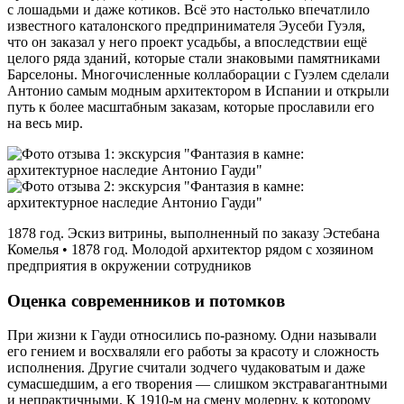
с лошадьми и даже котиков. Всё это настолько впечатлило
известного каталонского предпринимателя Эусеби Гуэля,
что он заказал у него проект усадьбы, а впоследствии ещё
целого ряда зданий, которые стали знаковыми памятниками
Барселоны. Многочисленные коллаборации с Гуэлем сделали
Антонио самым модным архитектором в Испании и открыли
путь к более масштабным заказам, которые прославили его
на весь мир.
1878 год. Эскиз витрины, выполненный по заказу Эстебана
Комелья • 1878 год. Молодой архитектор рядом с хозяином
предприятия в окружении сотрудников
Оценка современников и потомков
При жизни к Гауди относились по‑разному. Одни называли
его гением и восхваляли его работы за красоту и сложность
исполнения. Другие считали зодчего чудаковатым и даже
сумасшедшим, а его творения — слишком экстравагантными
и непрактичными. К 1910‑м на смену модерну, к которому