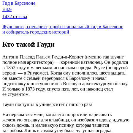
Гид в Барселоне
⭐
4.9
1432 отзыва
Журналист, сценарист, профессиональный гид в Барселоне
и собиратель городских историй
Кто такой Гауди
Антони Пласид Гильем Гауди‑и-Корнет (именно так звучит
полное имя архитектора) — коренной каталонец. Он родился
в 1852 году в маленьком испанском городке Реусе (по другой
версии — в Риудомсе). Когда ему исполнилось шестнадцать,
он вместе с семьёй перебрался в Барселону и начал
подготовку к поступлению в Высшую архитектурную школу.
И только в 1873 году, спустя пять лет, он наконец стал
её студентом.
Гауди поступил в университет с пятого раза
На первом экзамене, когда его попросили нарисовать
железную оградку для кладбища, он изобразил вдову, идущую
сквозь дождь, и маленькую псинку, которая тащится
за гробом. Лишь в самом углу была чугунная оградка.