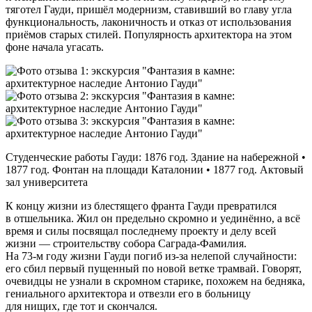
тяготел Гауди, пришёл модернизм, ставивший во главу угла
функциональность, лаконичность и отказ от использования
приёмов старых стилей. Популярность архитектора на этом
фоне начала угасать.
Студенческие работы Гауди: 1876 год. Здание на набережной •
1877 год. Фонтан на площади Каталонии • 1877 год. Актовый
зал университета
К концу жизни из блестящего франта Гауди превратился
в отшельника. Жил он предельно скромно и уединённо, а всё
время и силы посвящал последнему проекту и делу всей
жизни — строительству собора Саграда‑Фамилия.
На 73‑м году жизни Гауди погиб из‑за нелепой случайности:
его сбил первый пущенный по новой ветке трамвай. Говорят,
очевидцы не узнали в скромном старике, похожем на бедняка,
гениального архитектора и отвезли его в больницу
для нищих, где тот и скончался.