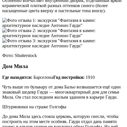
Особенно впечатляет внутренний дворик, отделанный яркой
керамической плиткой разных оттенков синего (более
насыщенные цвета вверху и пастельные тона внизу).
Фото: Shutterstock
Дом Мила
Где находится:
Барселона
Год постройки:
1910
Чуть выше по бульвару от дома Бальо возвышается ещё один
знаковый шедевр Гауди — многоквартирный дом для семьи
Мила. Он стал последним жилым зданием в карьере Гауди.
Штурмовики на страже Голгофы
До дома Мила здесь стояла церковь, которую снесли, чтобы
построить на этом месте особняк. Гауди отдал дань памяти
храму: в крыше здания он воплотил образ Голгофы. На ней