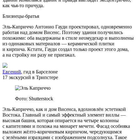
как чья‑то причуда.
Близнецы‑братья
Эль‑Каприччо Антонио Гауди проектировал, одновременно
работая над домом Висенс. Поэтому здания получились
похожими: оба выдержаны в стиле неомудехар и выполнены
из одинаковых материалов — керамической плитки
и кирпича. Кстати, Гауди создал только проект этого дома,
а на стройку ни разу не приезжал.
Евгений
, гид в Барселоне
17 экскурсий в Трипстере
Фото: Shutterstock
Эль‑Каприччо, как и дом Висенса, вдохновлён эстетикой
Востока. Главный и самый эффектный элемент виллы —
высокая башня, которая опирается на четыре колонны
с капителями и похожа на минарет мечети. Фасад особняка
выложен жёлто‑коричневым кирпичом, чередующимся
с зелёными изразцами с изображением подсолнуха. Такое