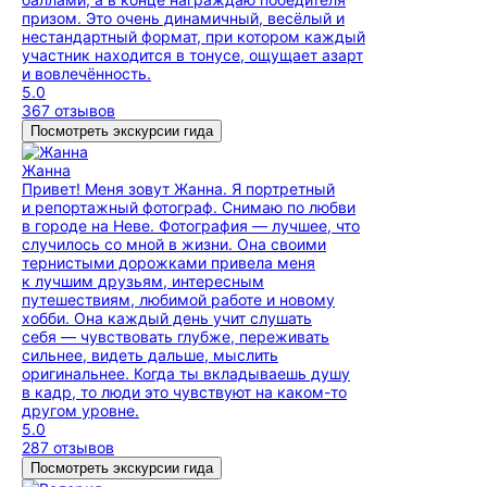
призом. Это очень динамичный, весёлый и
нестандартный формат, при котором каждый
участник находится в тонусе, ощущает азарт
и вовлечённость.
5.0
367 отзывов
Посмотреть экскурсии гида
Жанна
Привет! Меня зовут Жанна. Я портретный
и репортажный фотограф. Снимаю по любви
в городе на Неве. Фотография — лучшее, что
случилось со мной в жизни. Она своими
тернистыми дорожками привела меня
к лучшим друзьям, интересным
путешествиям, любимой работе и новому
хобби. Она каждый день учит слушать
себя — чувствовать глубже, переживать
сильнее, видеть дальше, мыслить
оригинальнее. Когда ты вкладываешь душу
в кадр, то люди это чувствуют на каком-то
другом уровне.
5.0
287 отзывов
Посмотреть экскурсии гида