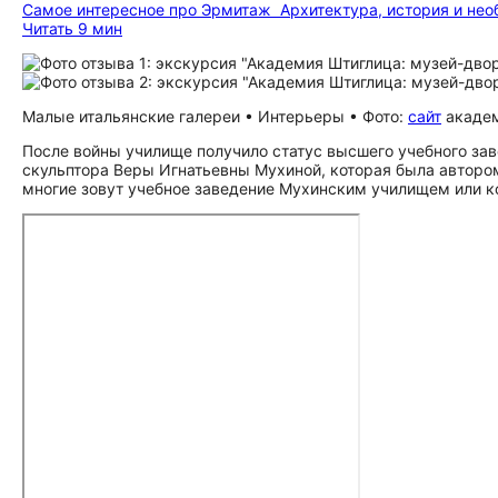
Самое интересное про Эрмитаж
Архитектура, история и не
Читать 9 мин
Малые итальянские галереи • Интерьеры • Фото:
сайт
акаде
После войны училище получило статус высшего учебного зав
скульптора Веры Игнатьевны Мухиной, которая была авторо
многие зовут учебное заведение Мухинским училищем или к