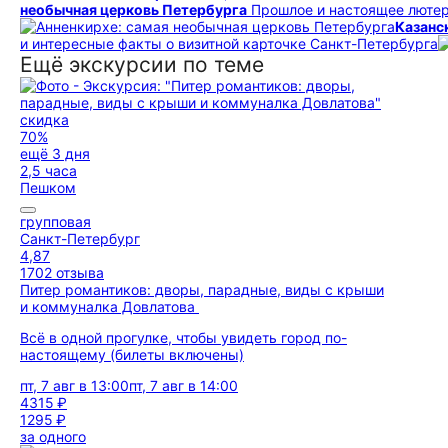
необычная церковь Петербурга
Прошлое и настоящее лютер
Казанс
и интересные факты о визитной карточке Санкт-Петербурга
Ещё экскурсии по теме
скидка
70%
ещё 3 дня
2,5 часа
Пешком
групповая
Санкт-Петербург
4,87
1702 отзыва
Питер романтиков: дворы, парадные, виды с крыши
и коммуналка Довлатова
Всё в одной прогулке, чтобы увидеть город по-
настоящему (билеты включены)
пт, 7 авг в 13:00
пт, 7 авг в 14:00
4315 ₽
1295 ₽
за одного