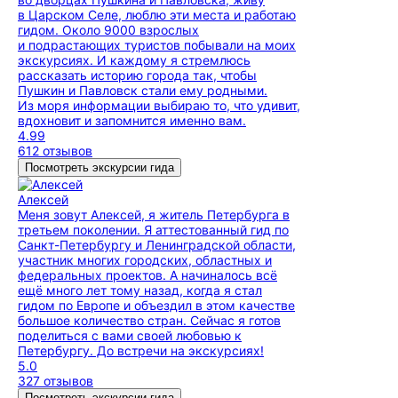
в Царском Селе, люблю эти места и работаю
гидом. Около 9000 взрослых
и подрастающих туристов побывали на моих
экскурсиях. И каждому я стремлюсь
рассказать историю города так, чтобы
Пушкин и Павловск стали ему родными.
Из моря информации выбираю то, что удивит,
вдохновит и запомнится именно вам.
4.99
612 отзывов
Посмотреть экскурсии гида
Алексей
Меня зовут Алексей, я житель Петербурга в
третьем поколении. Я аттестованный гид по
Санкт-Петербургу и Ленинградской области,
участник многих городских, областных и
федеральных проектов. А начиналось всё
ещё много лет тому назад, когда я стал
гидом по Европе и объездил в этом качестве
большое количество стран. Сейчас я готов
поделиться с вами своей любовью к
Петербургу. До встречи на экскурсиях!
5.0
327 отзывов
Посмотреть экскурсии гида