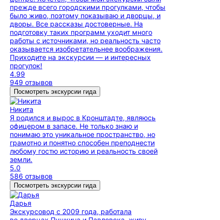
прежде всего городскими прогулками, чтобы
было живо, поэтому показываю и дворцы, и
дворы. Все рассказы достоверные. На
подготовку таких программ уходит много
работы с источниками, но реальность часто
оказывается изобретательнее воображения.
Приходите на экскурсии — и интересных
прогулок!
4.99
949 отзывов
Посмотреть экскурсии гида
Никита
Я родился и вырос в Кронштадте, являюсь
офицером в запасе. Не только знаю и
понимаю это уникальное пространство, но
грамотно и понятно способен преподнести
любому гостю историю и реальность своей
земли.
5.0
586 отзывов
Посмотреть экскурсии гида
Дарья
Экскурсовод с 2009 года, работала
во дворцах Пушкина и Павловска, живу