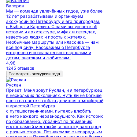
Валерия
Мы — команда увлечённых гидов, уже более
12 лет разрабатываем и организуем
экскурсии по Петербургу и его пригородам,
в Выборг и Карелию. С нами вы узнаете об
истории и архитектуре, мифах и легендах,
известных людях и простых жителях.
Необычные маршруты или классика — нам
всё под силу. Расскажем о Петербурге
интересно и познавательно: взрослым и
детям, знатокам и любителям.
4.98
1245 отзывов
Посмотреть экскурсии гида
Руслан
Привет! Меня зовут Руслан, и я петербуржец
в нескольких поколениях. Чуть ли не больше
всего на свете я люблю делиться атмосферой
и красотой Петербурга
с путешественниками, пытаясь влюбить
в него каждого неравнодушного. Как историк
по образованию, урбанист по призванию
и «тот самый местный», я покажу вам город
с разных сторон. Познакомлю с непарадным
и парадным Петербургом, с жизнью и бытом