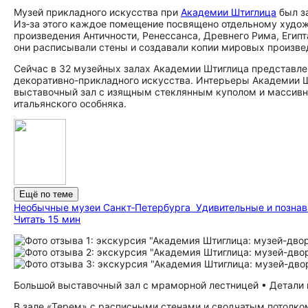
Музей прикладного искусства при
Академии Штиглица
был з
Из‑за этого каждое помещение посвящено отдельному худо
произведения Античности, Ренессанса, Древнего Рима, Египт
они расписывали стены и создавали копии мировых произве
Сейчас в 32 музейных залах Академии Штиглица представле
декоративно-прикладного искусства. Интерьеры Академии 
выставочный зал с изящным стеклянным куполом и массивн
итальянского особняка.
Ещё по теме
Необычные музеи Санкт‑Петербурга
Удивительные и познав
Читать 15 мин
Большой выставочный зал с мраморной лестницей • Детали и
В зале «Терем» с расписными стенами и сводчатым потолк