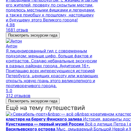
его жителей, проведу по скрытым местам,
поделюсь местными фишками и легендами,
а также приобщу к прошлому, настоящему
и будущему этого Великого города!
4.98
1681 отзыв
Посмотреть экскурсии гида
Антон
Я лицензированный гид с современным
подходом: меньше цифр, больше фактов и
контрастов. Создаю небанальные экскурсии
в разных районах города. Аудитория 16+.
Приглашаю всех интересующихся историей
Петербурга, ценящих красоту или желающих
открыть новую грань этого великолепного и
противоречивого города.
5.0
312 отзывов
Посмотреть экскурсии гида
Ещё на тему путешествий
кластере на берегу Финского залива
История, варианты дос
Кунсткамера — первый музей России
Всё о детище Петра I 
Васильевского острова
Мыс, омываемый Большой Невой и 