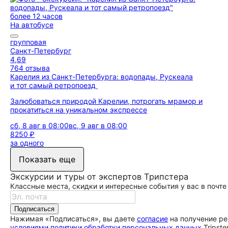
более 12 часов
На автобусе
групповая
Санкт-Петербург
4,69
764 отзыва
Карелия из Санкт-Петербурга: водопады, Рускеала
и тот самый ретропоезд
Залюбоваться природой Карелии, потрогать мрамор и
прокатиться на уникальном экспрессе
сб, 8 авг в 08:00
вс, 9 авг в 08:00
8250 ₽
за одного
Показать еще
Экскурсии и туры от экспертов Трипстера
Классные места, скидки и интересные события у вас в почте
Подписаться
Нажимая «Подписаться», вы даете
согласие
на получение ре
условиями политики обработки персональных данных
Tripste