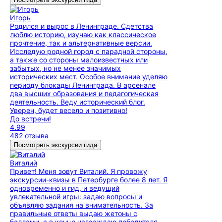
Игорь
Родился и вырос в Ленинграде. Сдетства
люблю историю, изучаю как классическое
прочтение, так и альтернативные версии.
Исследую родной город с парадной стороны,
а также со стороны малоизвестных или
забытых, но не менее значимых
исторических мест. Особое внимание уделяю
периоду блокады Ленинграда. В арсенале
два высших образования и педагогическая
деятельность. Веду исторический блог.
Уверен, будет весело и позитивно!
До встречи!
4.99
482 отзыва
Посмотреть экскурсии гида
Виталий
Привет! Меня зовут Виталий. Я провожу
экскурсии-квизы в Петербурге более 8 лет. Я
одновременно и гид, и ведущий
увлекательной игры: задаю вопросы и
объявляю задания на внимательность. За
правильные ответы выдаю жетоны с
баллами, а в конце награждаю победителя