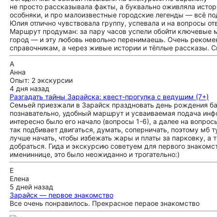
не просто рассказывала факты, а буквально оживляла истор
особняки, и про малоизвестные городские легенды — всё под
Юлия отлично чувствовала группу, успевала и на вопросы отв
Маршрут продуман: за пару часов успели обойти ключевые ме
город — и эту любовь невольно перенимаешь. Очень рекомен
справочникам, а через живые истории и тёплые рассказы. С
А
Анна
Опыт: 2 экскурсии
4 дня назад
Разгадать тайны Зарайска: квест-прогулка с ведущим (7+)
Семьей приезжали в Зарайск праздновать день рождения баб
познавательно, удобный маршрут и усваиваемая подача инф
интересно было его начало (вопросы 1-6), а далее на вопрос
так подбивает двигаться, думать, соперничать, поэтому мб т
лучше начать, чтобы избежать жары и платы за парковку, а 
добраться. Гида и экскурсию советуем для первого знакомст
имениннице, это было неожиданно и трогательно:)
Е
Елена
5 дней назад
Зарайск — первое знакомство
Все очень понравилось. Прекрасное пераое знакомство