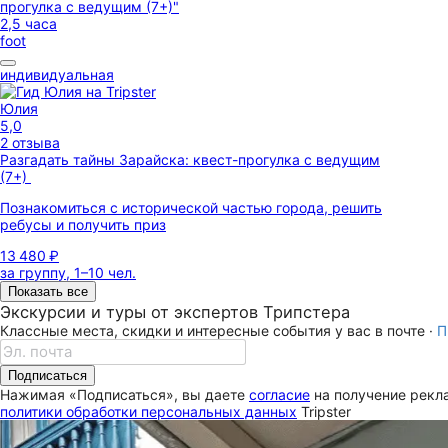
2,5 часа
foot
индивидуальная
Юлия
5,0
2 отзыва
Разгадать тайны Зарайска: квест-прогулка с ведущим
(7+)
Познакомиться с исторической частью города, решить
ребусы и получить приз
13 480 ₽
за группу, 1–10 чел.
Показать все
Экскурсии и туры от экспертов Трипстера
Классные места, скидки и интересные события у вас в почте ·
П
Подписаться
Нажимая «Подписаться», вы даете
согласие
на получение рекла
политики обработки персональных данных
Tripster