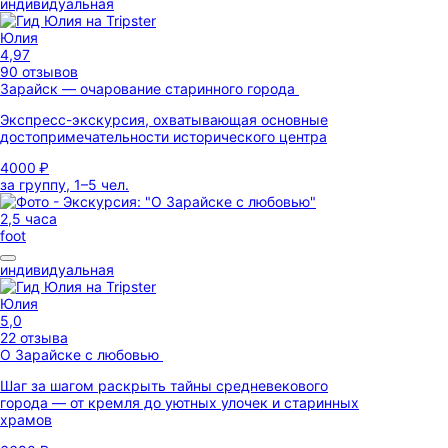
индивидуальная
Юлия
4,97
90 отзывов
Зарайск — очарование старинного города
Экспресс-экскурсия, охватывающая основные
достопримечательности исторического центра
4000 ₽
за группу, 1–5 чел.
2,5 часа
foot
индивидуальная
Юлия
5,0
22 отзыва
О Зарайске с любовью
Шаг за шагом раскрыть тайны средневекового
города — от кремля до уютных улочек и старинных
храмов