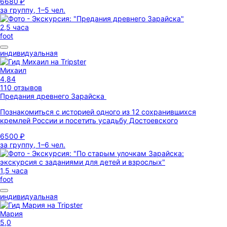
6680 ₽
за группу, 1–5 чел.
2,5 часа
foot
индивидуальная
Михаил
4,84
110 отзывов
Предания древнего Зарайска
Познакомиться с историей одного из 12 сохранившихся
кремлей России и посетить усадьбу Достоевского
6500 ₽
за группу, 1–6 чел.
1,5 часа
foot
индивидуальная
Мария
5,0