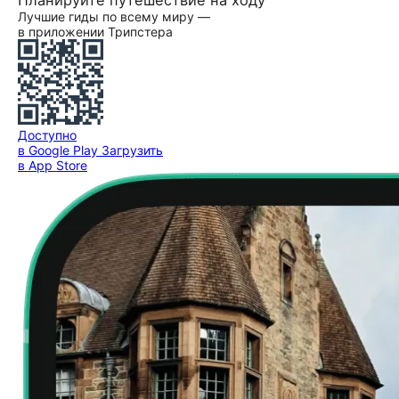
Планируйте путешествие на ходу
Лучшие гиды по всему миру —
в приложении Трипстера
Доступно
в Google Play
Загрузить
в App Store