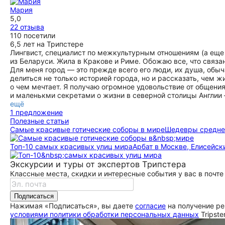
этого города. Спасибо Марии за то, что мы теперь
ещё
Мария
влюблены в Йорк. Эта экскурсия была интересна и нам,
5,0
взрослым, и дочке 8 лет. А в конце еще от Марии её ждал
22 отзыва
сладкий сюрприз. Большое спасибо! И до новых встреч ❤️
110 посетили
ещё
6,5 лет на Трипстере
Лингвист, специалист по межкультурным отношениям (а еще
из Беларуси. Жила в Кракове и Риме. Обожаю все, что связ
Для меня город — это прежде всего его люди, их душа, обыч
делиться не только историей города, но и рассказать, чем жи
о чем мечтает. Я получаю огромное удовольствие от общен
и маленькми секретами о жизни в северной столицы Англии
ещё
1 предложение
Полезные статьи
Самые красивые готические соборы в мире
Шедевры среднев
Топ-10 самых красивых улиц мира
Арбат в Москве, Елисейск
Экскурсии и туры от экспертов Трипстера
Классные места, скидки и интересные события у вас в почте
Подписаться
Нажимая «Подписаться», вы даете
согласие
на получение ре
условиями политики обработки персональных данных
Tripste