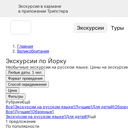
Экскурсии в кармане
в приложении Трипстера
Экскурсии
Туры
Главная
Великобритания
Экскурсии по Йорку
Необычные экскурсии на русском языке. Цены на экскурсии
Любые даты, 1 чел.
Формат проведения
Способ передвижения
Цена
Фильтры
Рубрики
Ещё
Все
1
Экскурсии на русском языке
1
Лучшие
1
Для детей
1
Обзор
Все
1
Лучшие
1
Обзорные
1
Экскурсии на русском языке
1
Для детей
1
Ещё
1 предложение
По популярности