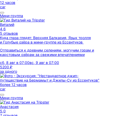
12 часов
car
Мини-группа
Виталий
4,6
5 отзывов
Куда глаза глядят: Верхняя Балкария, Язык тролля
и Голубые озёра в мини-группе из Ессентуков
Отправиться к древним селениям, могучим горам и
карстовым озёрам за свежими впечатлениями
сб, 8 авг в 07:00
вс, 9 авг в 07:00
5200 ₽
за одного
более 12 часов
car
Мини-группа
Анастасия
5,0
7 отзывов