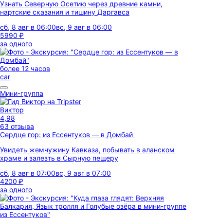
Узнать Северную Осетию через древние камни,
нартские сказания и тишину Даргавса
сб, 8 авг в 06:00
вс, 9 авг в 06:00
5990 ₽
за одного
более 12 часов
car
Мини-группа
Виктор
4,98
63 отзыва
Сердце гор: из Ессентуков — в Домбай
Увидеть жемчужину Кавказа, побывать в аланском
храме и залезть в Сырную пещеру
сб, 8 авг в 07:00
вс, 9 авг в 07:00
4200 ₽
за одного