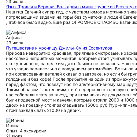
23 июля
Язык Тролля и Верхняя Балкария в мини-группе из Ессентук
Наш гид Евгений супер гид, с чувством юмора и отлично знае
потрясающими видами на горы без суматохи и людей! Евгени
,чтоб все было видно. Ещё раз ОГРОМНОЕ СПАСИБО Евгению 
Анфиса
23 июля
Путешествие к урочищу Джилы-Су из Ессентуков
Природа невероятно красивая, приятные смотровые, красив
несколько неприятных моментов, которые стоит учитывать п
экскурсионное, на деле им даже близко не являлось. Нашего
что угодно параллельно с вождением автомобиля. Большое ч
при согласовании деталей сказал о завтраке, но если бы гру
голодные и без кофе) После прибытия на один из промежуто
перед фактом, что повезут нас по альтернативному маршруту
Таким образом "гостеприимство" переросло в хорошую приба
нас собирали плату за въезд, при этом никакие документы о
были подвесной мост и качели, которые стоили 2000 и 1000 
двоих на поездку стоит закладывать 15000 руб (тур+кпп+аль
стоит закладывать 21000 на двоих.
Ирина
Опыт: 4 экскурсии
21 июля