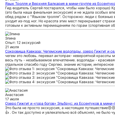
Язык Тролля и Верхняя Балкария в мини-группе из Ессентук
Гид-водитель Сергей постарался, чтобы нам было хорошо) Кр
(это была наша финальная экскурсия) и не ждала особых вп
обед рядом с "Языком тролля". Осторожно: люди с боязнью в
уходит из-под ног. Но красота этих мест перекрывает стра
готовым к активным перемещениям по горам (спортивная обу
Элина
Опыт: 12 экскурсий
21 июля
Сокровища Кавказа: Чегемские водопады, озеро Гижгит и с
чегем это любовь. перевал актопрак- невероятной красоты м
весь путь - незабываемое впечатление. водопады - красивая
отдельное спасибо году Сергею. знание истории, интересно
Анастасия
17 июля
Озеро Гижгит и «гора богов» Эльбрус: из Ессентуков в мини-
Это была не просто экскурсия, а настоящее путешествие😍
👍 . Он так доступно и увлекательно всё объяснял, не было 