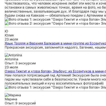
Чувствовалось, что человек искренне любит эти места и хоч
остановки в самых живописных точках, время на фото, но б
величественные, захватывающие дух. И благодаря гиду мы у
будем снова на Кавказе — обязательно поедем с Артемием 
Ю
Юлия
23 июля
Язык Тролля и Верхняя Балкария в мини-группе из Ессентук
Прекрасная экскурсия, запомнится надолго, Евгению, нашем
Antonina
Опыт: 3 экскурсии
23 июля
Озеро Гижгит и «гора богов» Эльбрус: из Ессентуков в мини-
Нам попался потрясающий гид Артемий! Экскурсия была очен
гидом мы чувствовали себя в безопасности. Узнали много но
положительных эмоций и кучу восхитительных фотографий)
Марина
Опыт: 9 экскурсий