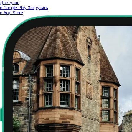
Доступно
в Google Play
Загрузить
в App Store