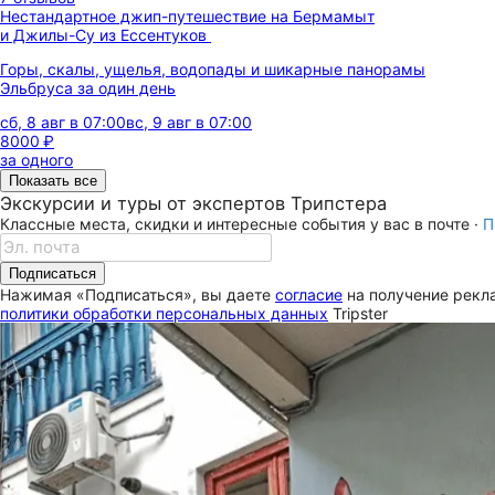
Нестандартное джип-путешествие на Бермамыт
и Джилы-Су из Ессентуков
Горы, скалы, ущелья, водопады и шикарные панорамы
Эльбруса за один день
сб, 8 авг в 07:00
вс, 9 авг в 07:00
8000 ₽
за одного
Показать все
Экскурсии и туры от экспертов Трипстера
Классные места, скидки и интересные события у вас в почте ·
П
Подписаться
Нажимая «Подписаться», вы даете
согласие
на получение рекла
политики обработки персональных данных
Tripster