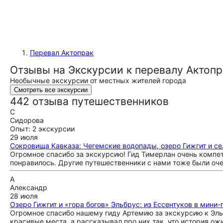
Перевал Актопрак
Отзывы на Экскурсии к перевалу Актопр
Необычные экскурсии от местных жителей города
Смотреть все экскурсии
442 отзыва путешественников
С
Сидорова
Опыт: 2 экскурсии
29 июля
Сокровища Кавказа: Чегемские водопады, озеро Гижгит и с
Огромное спасибо за экскурсию! Гид Тимерлан очень компе
понравилось. Другие путешественники с нами тоже были оч
А
Александр
28 июля
Озеро Гижгит и «гора богов» Эльбрус: из Ессентуков в мини-
Огромное спасибо нашему гиду Артемию за экскурсию к Эль
красивые места, а рассказывал про них так, что история ож