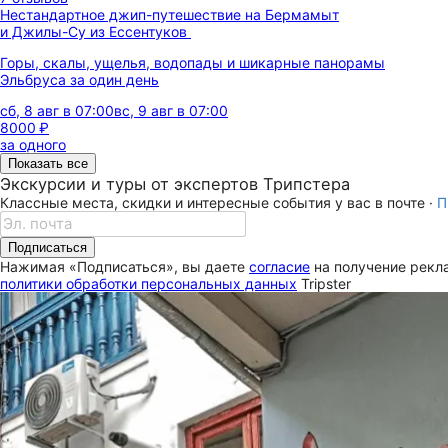
Нестандартное джип-путешествие на Бермамыт
и Джилы-Су из Ессентуков
Горы, скалы, ущелья, водопады и шикарные панорамы
Эльбруса за один день
сб, 8 авг в 07:00
вс, 9 авг в 07:00
8000 ₽
за одного
Показать все
Экскурсии и туры от экспертов Трипстера
Классные места, скидки и интересные события у вас в почте ·
П
Подписаться
Нажимая «Подписаться», вы даете
согласие
на получение рекла
политики обработки персональных данных
Tripster