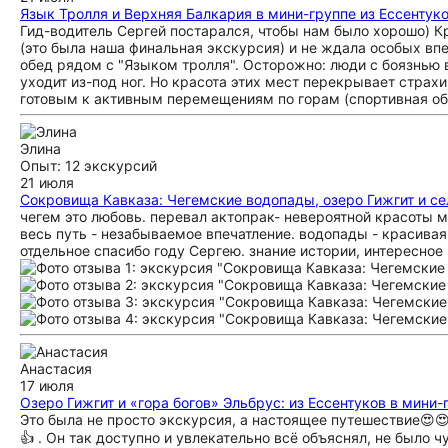
Язык Тролля и Верхняя Балкария в мини-группе из Ессентук
Гид-водитель Сергей постарался, чтобы нам было хорошо) Кр
(это была наша финальная экскурсия) и не ждала особых вп
обед рядом с "Языком тролля". Осторожно: люди с боязнью в
уходит из-под ног. Но красота этих мест перекрывает стра
готовым к активным перемещениям по горам (спортивная обу
Элина
Опыт: 12 экскурсий
21 июля
Сокровища Кавказа: Чегемские водопады, озеро Гижгит и с
чегем это любовь. перевал актопрак- невероятной красоты м
весь путь - незабываемое впечатление. водопады - красивая
отдельное спасибо году Сергею. знание истории, интересно
Анастасия
17 июля
Озеро Гижгит и «гора богов» Эльбрус: из Ессентуков в мини-
Это была не просто экскурсия, а настоящее путешествие😍
👍 . Он так доступно и увлекательно всё объяснял, не было 