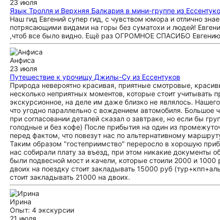
23 июля
Язык Тролля и Верхняя Балкария в мини-группе из Ессентук
Наш гид Евгений супер гид, с чувством юмора и отлично знае
потрясающими видами на горы без суматохи и людей! Евгени
,чтоб все было видно. Ещё раз ОГРОМНОЕ СПАСИБО Евгению 
Анфиса
23 июля
Путешествие к урочищу Джилы-Су из Ессентуков
Природа невероятно красивая, приятные смотровые, красив
несколько неприятных моментов, которые стоит учитывать п
экскурсионное, на деле им даже близко не являлось. Нашего
что угодно параллельно с вождением автомобиля. Большое ч
при согласовании деталей сказал о завтраке, но если бы гру
голодные и без кофе) После прибытия на один из промежуто
перед фактом, что повезут нас по альтернативному маршруту
Таким образом "гостеприимство" переросло в хорошую приба
нас собирали плату за въезд, при этом никакие документы о
были подвесной мост и качели, которые стоили 2000 и 1000 
двоих на поездку стоит закладывать 15000 руб (тур+кпп+аль
стоит закладывать 21000 на двоих.
Ирина
Опыт: 4 экскурсии
21 июля