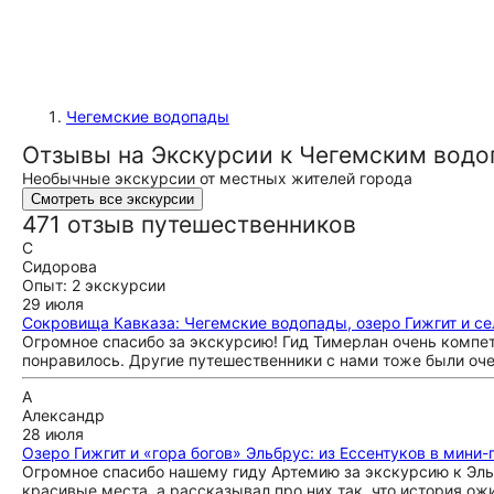
Чегемские водопады
Отзывы на Экскурсии к Чегемским водо
Необычные экскурсии от местных жителей города
Смотреть все экскурсии
471 отзыв путешественников
С
Сидорова
Опыт: 2 экскурсии
29 июля
Сокровища Кавказа: Чегемские водопады, озеро Гижгит и с
Огромное спасибо за экскурсию! Гид Тимерлан очень компе
понравилось. Другие путешественники с нами тоже были оч
А
Александр
28 июля
Озеро Гижгит и «гора богов» Эльбрус: из Ессентуков в мини-
Огромное спасибо нашему гиду Артемию за экскурсию к Эль
красивые места, а рассказывал про них так, что история ож