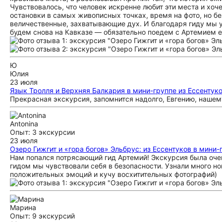
Чувствовалось, что человек искренне любит эти места и хоч
остановки в самых живописных точках, время на фото, но б
величественные, захватывающие дух. И благодаря гиду мы у
будем снова на Кавказе — обязательно поедем с Артемием 
Ю
Юлия
23 июля
Язык Тролля и Верхняя Балкария в мини-группе из Ессентук
Прекрасная экскурсия, запомнится надолго, Евгению, нашем
Antonina
Опыт: 3 экскурсии
23 июля
Озеро Гижгит и «гора богов» Эльбрус: из Ессентуков в мини-
Нам попался потрясающий гид Артемий! Экскурсия была очен
гидом мы чувствовали себя в безопасности. Узнали много но
положительных эмоций и кучу восхитительных фотографий)
Марина
Опыт: 9 экскурсий