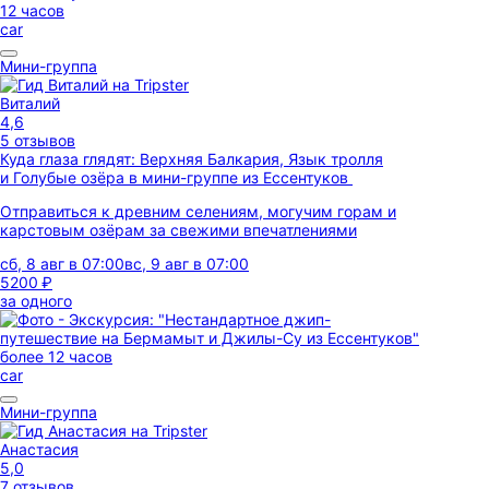
12 часов
car
Мини-группа
Виталий
4,6
5 отзывов
Куда глаза глядят: Верхняя Балкария, Язык тролля
и Голубые озёра в мини-группе из Ессентуков
Отправиться к древним селениям, могучим горам и
карстовым озёрам за свежими впечатлениями
сб, 8 авг в 07:00
вс, 9 авг в 07:00
5200 ₽
за одного
более 12 часов
car
Мини-группа
Анастасия
5,0
7 отзывов