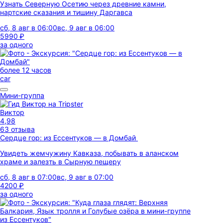
Узнать Северную Осетию через древние камни,
нартские сказания и тишину Даргавса
сб, 8 авг в 06:00
вс, 9 авг в 06:00
5990 ₽
за одного
более 12 часов
car
Мини-группа
Виктор
4,98
63 отзыва
Сердце гор: из Ессентуков — в Домбай
Увидеть жемчужину Кавказа, побывать в аланском
храме и залезть в Сырную пещеру
сб, 8 авг в 07:00
вс, 9 авг в 07:00
4200 ₽
за одного