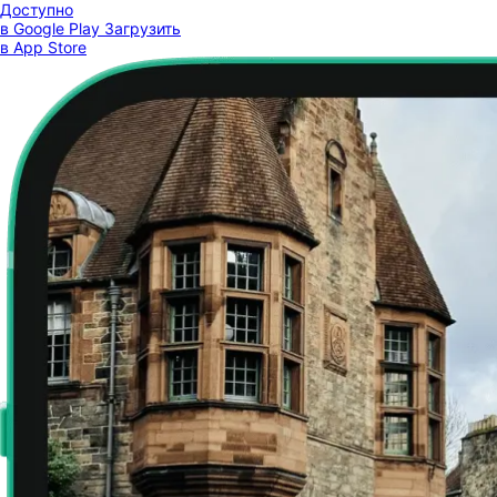
Доступно
в Google Play
Загрузить
в App Store