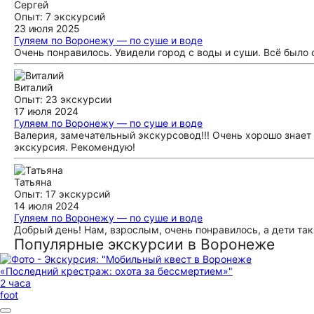
Сергей
Опыт: 7 экскурсий
23 июля 2025
Гуляем по Воронежу — по суше и воде
Очень понравилось. Увидели город с воды и суши. Всё было 
Виталий
Опыт: 23 экскурсии
17 июля 2024
Гуляем по Воронежу — по суше и воде
Валерия, замечательный экскурсовод!!! Очень хорошо знает 
экскурсия. Рекомендую!
Татьяна
Опыт: 17 экскурсий
14 июля 2024
Гуляем по Воронежу — по суше и воде
Добрый день! Нам, взрослым, очень понравилось, а дети так
Популярные экскурсии в Воронеже
2 часа
foot