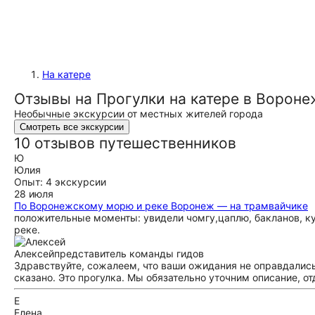
На катере
Отзывы на Прогулки на катере в Вороне
Необычные экскурсии от местных жителей города
Смотреть все экскурсии
10 отзывов путешественников
Ю
Юлия
Опыт: 4 экскурсии
28 июля
По Воронежскому морю и реке Воронеж — на трамвайчике
положительные моменты: увидели чомгу,цаплю, бакланов, ку
реке.
Алексей
представитель команды гидов
Здравствуйте, сожалеем, что ваши ожидания не оправдались. 
сказано. Это прогулка. Мы обязательно уточним описание, от
Е
Елена