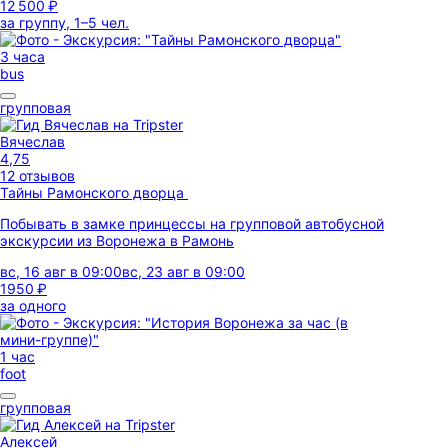
12 500 ₽
за группу, 1–5 чел.
3 часа
bus
групповая
Вячеслав
4,75
12 отзывов
Тайны Рамонского дворца
Побывать в замке принцессы на групповой автобусной
экскурсии из Воронежа в Рамонь
вс, 16 авг в 09:00
вс, 23 авг в 09:00
1950 ₽
за одного
1 час
foot
групповая
Алексей