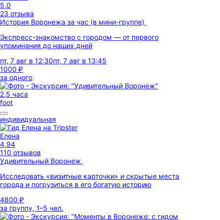
5,0
23 отзыва
История Воронежа за час (в мини-группе)
Экспресс-знакомство с городом — от первого
упоминания до наших дней
пт, 7 авг в 12:30
пт, 7 авг в 13:45
1000 ₽
за одного
2,5 часа
foot
индивидуальная
Елена
4,94
110 отзывов
Удивительный Воронеж
Исследовать «визитные карточки» и скрытые места
города и погрузиться в его богатую историю
4800 ₽
за группу, 1–5 чел.