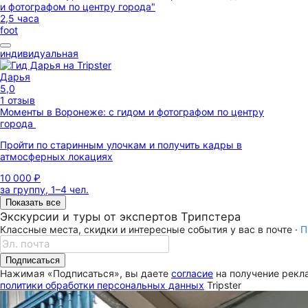
2,5 часа
foot
индивидуальная
Дарья
5,0
1 отзыв
Моменты в Воронеже: с гидом и фотографом по центру
города
Пройти по старинным улочкам и получить кадры в
атмосферных локациях
10 000 ₽
за группу, 1–4 чел.
Показать все
Экскурсии и туры от экспертов Трипстера
Классные места, скидки и интересные события у вас в почте ·
П
Подписаться
Нажимая «Подписаться», вы даете
согласие
на получение рекла
политики обработки персональных данных
Tripster