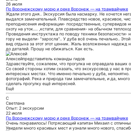
26 июля
По Воронежскому морю и реке Воронеж — на трамвайчике
Ждали этого дня.. Экскурсия была насмарку. Не хочется нег
выдался замечательный. Плавсредство новое, красивое, чист
преподнесения информации- посредственные, супервидов не
охоту на уток.... ,кстати, для сравнения- на обычном теплох
Проведения инструктажа по поводу техники безопасности- 
гору не выдели- "заросла".. У дуба всё очень печально.. Эт
вид отдыха за этот этот ценник. Жаль возложенных надежд 
до деталей. Прошу не обижаться. Как есть.
Алексей
представитель команды гидов
Здравствуйте, сожалеем, что прогулка не оправдала ваших 
Со своей стороны хотим сказать, что экскурсовод у нас в п
интересных местах. Что именно печально у дуба, непонятно.
фотографий. Река и природа там замечательные, и да, много
сделать прогулку ещё интересней.
Ещё
С
Светлана
Опыт: 2 экскурсии
22 июля
По Воронежскому морю и реке Воронеж — на трамвайчике
Очень понравилось! Потрясающий капитан Михаил с отличным
Увидели много красивых мест и узнали много нового, спасиб