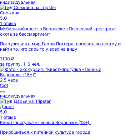
индивидуальная
Снежана
5,0
1 отзыв
Мобильный квест в Воронеже «Последний крестраж:
охота за бессмертием»
Погрузиться в мир Гарри Поттера, погулять по центру и
найти то, что скрыто у всех на виду
1100 ₽
за группу, 1–6 чел.
2,5 часа
foot
индивидуальная
Дарья
5,0
1 отзыв
Квест-прогулка «Пенный Воронеж» (18+)
Приобщиться к питейной культуре города