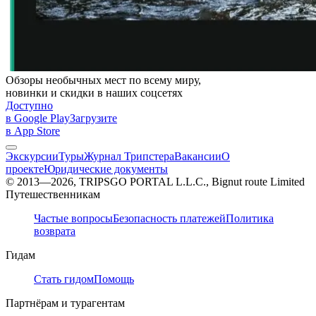
Обзоры необычных мест по всему миру,
новинки и скидки в наших соцсетях
Доступно
в Google Play
Загрузите
в App Store
Экскурсии
Туры
Журнал Трипстера
Вакансии
О
проекте
Юридические документы
© 2013—2026, TRIPSGO PORTAL L.L.C., Bignut route Limited
Путешественникам
Частые вопросы
Безопасность платежей
Политика
возврата
Гидам
Стать гидом
Помощь
Партнёрам и турагентам