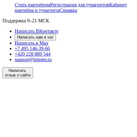
Стать партнёром
Регистрация для турагентов
Кабинет
партнёра и турагента
Справка
Поддержка
9–21 МСК
Написать ВКонтакте
Написать нам в чат
Написать в Max
+7 495 146-39-66
+420 228 889 544
support@tripster.ru
Написать
отзыв о сайте