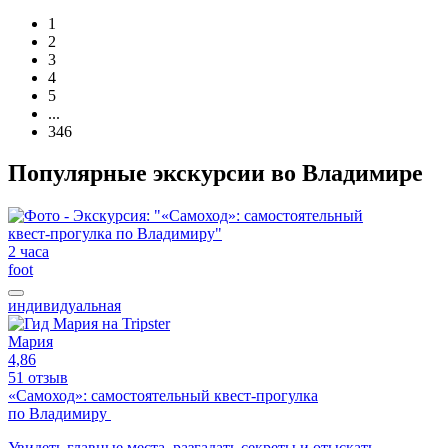
1
2
3
4
5
...
346
Популярные экскурсии во Владимире
2 часа
foot
индивидуальная
Мария
4,86
51 отзыв
«Самоход»: самостоятельный квест-прогулка
по Владимиру
Увидеть главные места, разгадать секреты и отыскать