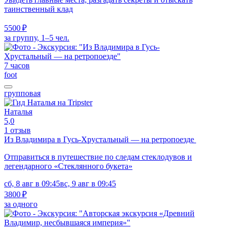
таинственный клад
5500 ₽
за группу, 1–5 чел.
7 часов
foot
групповая
Наталья
5,0
1 отзыв
Из Владимира в Гусь-Хрустальный — на ретропоезде
Отправиться в путешествие по следам стеклодувов и
легендарного «Стеклянного букета»
сб, 8 авг в 09:45
вс, 9 авг в 09:45
3800 ₽
за одного