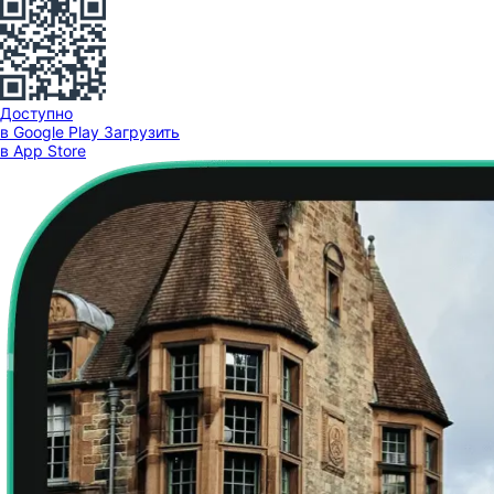
Доступно
в Google Play
Загрузить
в App Store