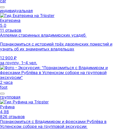
car
индивидуальная
Екатерина
5,0
11 отзывов
Аллеями старинных владимирских усадеб
Познакомиться с историей трёх дворянских поместий и
узнать об их знаменитых владельцах
12 900 ₽
за группу, 1–4 чел.
2 часа
foot
групповая
Руфина
4,98
826 отзывов
Познакомиться с Владимиром и фресками Рублёва в
Успенском соборе на групповой экскурсии