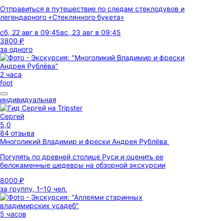
Отправиться в путешествие по следам стеклодувов и
легендарного «Стеклянного букета»
сб, 22 авг в 09:45
вс, 23 авг в 09:45
3800 ₽
за одного
2 часа
foot
индивидуальная
Сергей
5,0
84 отзыва
Многоликий Владимир и фрески Андрея Рублёва
Погулять по древней столице Руси и оценить ее
белокаменные шедевры на обзорной экскурсии
8000 ₽
за группу, 1–10 чел.
5 часов