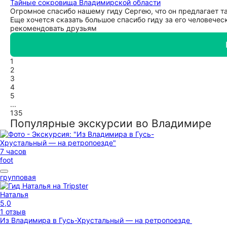
Тайные сокровища Владимирской области
Огромное спасибо нашему гиду Сергею, что он предлагает т
Еще хочется сказать большое спасибо гиду за его человече
рекомендовать друзьям
1
2
3
4
5
...
135
Популярные экскурсии во Владимире
7 часов
foot
групповая
Наталья
5,0
1 отзыв
Из Владимира в Гусь-Хрустальный — на ретропоезде