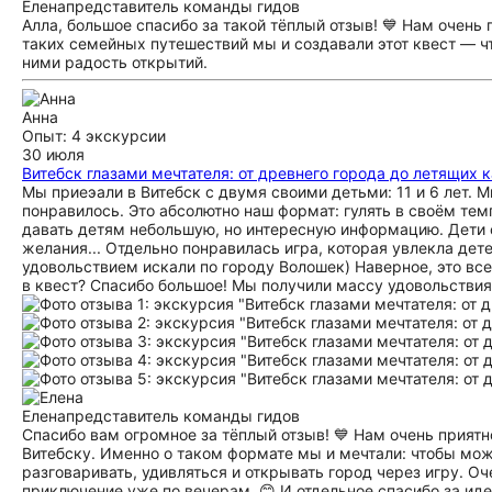
Елена
представитель команды гидов
Алла, большое спасибо за такой тёплый отзыв! 💙 Нам очень 
таких семейных путешествий мы и создавали этот квест — ч
ними радость открытий.
Анна
Опыт: 4 экскурсии
30 июля
Витебск глазами мечтателя: от древнего города до летящих 
Мы приеэали в Витебск с двумя своими детьми: 11 и 6 лет. 
понравилось. Это абсолютно наш формат: гулять в своём тем
давать детям небольшую, но интересную информацию. Дети 
желания... Отдельно понравилась игра, которая увлекла дет
удовольствием искали по городу Волошек) Наверное, это вс
в квест? Спасибо большое! Мы получили массу удовольствия
Елена
представитель команды гидов
Спасибо вам огромное за тёплый отзыв! 💙 Нам очень приятн
Витебску. Именно о таком формате мы и мечтали: чтобы мож
разговаривать, удивляться и открывать город через игру. О
приключение уже по вечерам. 😊 И отдельное спасибо за ид