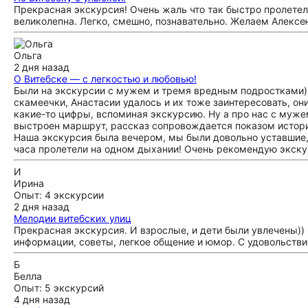
Прекрасная экскурсия! Очень жаль что так быстро пролетел
великолепна. Легко, смешно, познавательно. Желаем Алексею
Ольга
2 дня назад
О Витебске — с легкостью и любовью!
Были на экскурсии с мужем и тремя вредным подростками)
скамеечки, Анастасии удалось и их тоже заинтересовать, он
какие-то цифры, вспоминая экскурсию. Ну а про нас с мужем
выстроен маршрут, рассказ сопровождается показом истори
Наша экскурсия была вечером, мы были довольно уставшие, т
часа пролетели на одном дыхании! Очень рекомендую экск
И
Ирина
Опыт: 4 экскурсии
2 дня назад
Мелодии витебских улиц
Прекрасная экскурсия. И взрослые, и дети были увлечены)) 
информации, советы, легкое общение и юмор. С удовольств
Б
Белла
Опыт: 5 экскурсий
4 дня назад