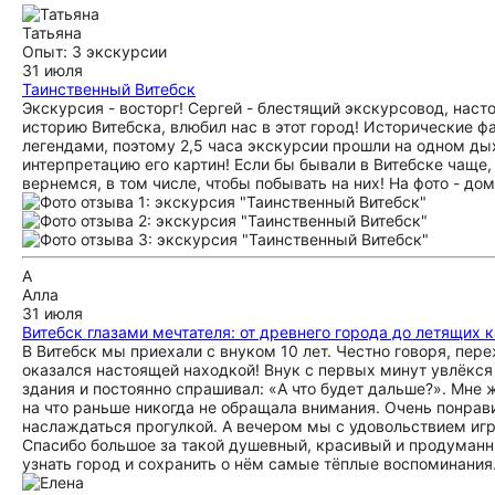
Татьяна
Опыт: 3 экскурсии
31 июля
Таинственный Витебск
Экскурсия - восторг! Сергей - блестящий экскурсовод, нас
историю Витебска, влюбил нас в этот город! Исторические 
легендами, поэтому 2,5 часа экскурсии прошли на одном дых
интерпретацию его картин! Если бы бывали в Витебске чаще
вернемся, в том числе, чтобы побывать на них! На фото - до
А
Алла
31 июля
Витебск глазами мечтателя: от древнего города до летящих 
В Витебск мы приехали с внуком 10 лет. Честно говоря, пере
оказался настоящей находкой! Внук с первых минут увлёкся 
здания и постоянно спрашивал: «А что будет дальше?». Мне ж
на что раньше никогда не обращала внимания. Очень понрави
наслаждаться прогулкой. А вечером мы с удовольствием игра
Спасибо большое за такой душевный, красивый и продуманны
узнать город и сохранить о нём самые тёплые воспоминания