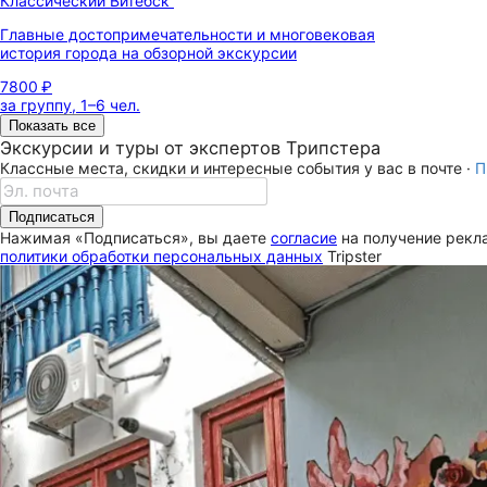
Классический Витебск
Главные достопримечательности и многовековая
история города на обзорной экскурсии
7800 ₽
за группу, 1–6 чел.
Показать все
Экскурсии и туры от экспертов Трипстера
Классные места, скидки и интересные события у вас в почте ·
П
Подписаться
Нажимая «Подписаться», вы даете
согласие
на получение рекла
политики обработки персональных данных
Tripster