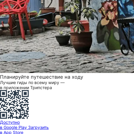
Планируйте путешествие на ходу
Лучшие гиды по всему миру —
в приложении Трипстера
Доступно
в Google Play
Загрузить
в App Store