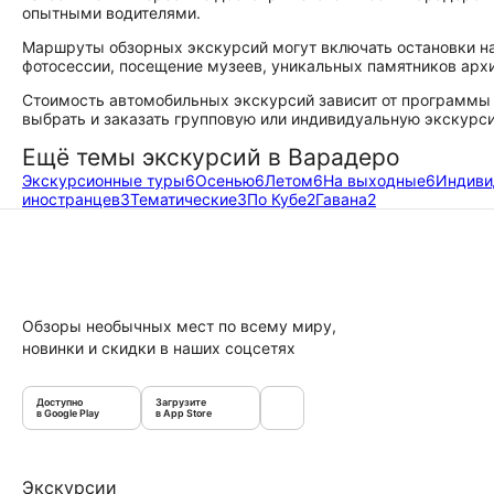
опытными водителями.
Маршруты обзорных экскурсий могут включать остановки на 
фотосессии, посещение музеев, уникальных памятников арх
Стоимость автомобильных экскурсий зависит от программы и
выбрать и заказать групповую или индивидуальную экскурси
Ещё темы экскурсий в Варадеро
Экскурсионные туры
6
Осенью
6
Летом
6
На выходные
6
Индиви
иностранцев
3
Тематические
3
По Кубе
2
Гавана
2
Обзоры необычных мест по всему миру,
новинки и скидки в наших соцсетях
Доступно
Загрузите
в Google Play
в App Store
Экскурсии