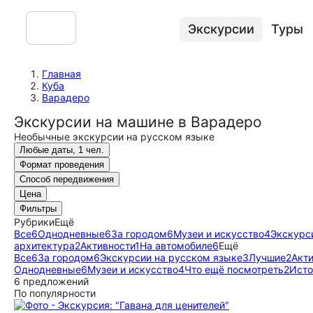
Экскурсии
Туры
Главная
Куба
Варадеро
Экскурсии на машине в Варадеро
Необычные экскурсии на русском языке
Любые даты, 1 чел.
Формат проведения
Способ передвижения
Цена
Фильтры
Рубрики
Ещё
Все
6
Однодневные
6
За городом
6
Музеи и искусство
4
Экскурс
архитектура
2
Активности
1
На автомобиле
6
Ещё
Все
6
За городом
6
Экскурсии на русском языке
3
Лучшие
2
Акт
Однодневные
6
Музеи и искусство
4
Что ещё посмотреть
2
Исто
6 предложений
По популярности