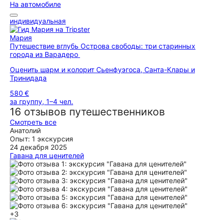
На автомобиле
индивидуальная
Мария
Путешествие вглубь Острова свободы: три старинных
города из Варадеро
Оценить шарм и колорит Сьенфуэгоса, Санта-Клары и
Тринидада
580 €
за группу, 1–4 чел.
16 отзывов путешественников
Смотреть все
Анатолий
Опыт: 1 экскурсия
24 декабря 2025
Гавана для ценителей
Взяли экскурсию у Марии. Невероятно продуманный и
интересный маршрут экскурсии. Для тех, кто заложил на
посещение Гаваны 1 день, то идеально. вы посетите все
основные места, насладитесь калоритом Кубы. интересные
рассказы, особенно если у вас юыли минимальные знания
о Кубе, вы сможете услышать как кубинцы смотрят на те
или иные исторические моменты. не стесняйтесь задавать
+3