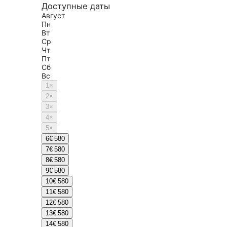
Доступные даты
Август
Пн
Вт
Ср
Чт
Пт
Сб
Вс
1
×
2
×
3
×
4
×
5
×
6
€ 580
7
€ 580
8
€ 580
9
€ 580
10
€ 580
11
€ 580
12
€ 580
13
€ 580
14
€ 580