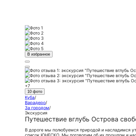
В избранное
+7
10 фото
Куба
/
Варадеро
/
За городом
/
Экскурсия
Путешествие вглубь Острова своб
В дороге мы полюбуемся природой и насладимся ут
список ЮНЕСКО. Мы поговорим об их прошлом и нас