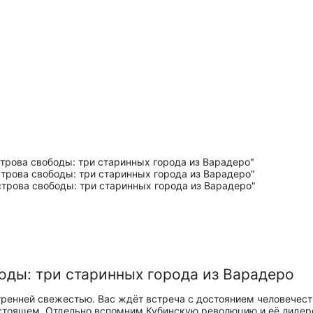
оды: три старинных города из Варадеро
ренней свежестью. Вас ждёт встреча с достоянием человечест
тоящем. Отдельно вспомним Кубинскую революцию и её лидеро