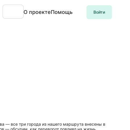
О проекте
Помощь
Войти
ва — все три города из нашего маршрута внесены в
в — обсудим, как переворот повлиял на жизнь