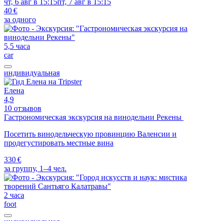
чт, 6 авг в 15:15
пт, 7 авг в 15:15
40 €
за одного
5,5 часа
car
индивидуальная
Елена
4,9
10 отзывов
Гастрономическая экскурсия на винодельни Рекены
Посетить винодельческую провинцию Валенсии и
продегустировать местные вина
330 €
за группу, 1–4 чел.
2 часа
foot