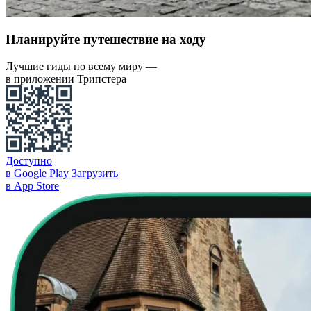
Планируйте путешествие на ходу
Лучшие гиды по всему миру —
в приложении Трипстера
Доступно
в Google Play
Загрузить
в App Store