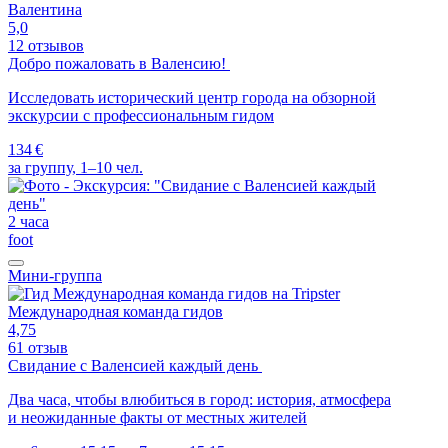
Валентина
5,0
12 отзывов
Добро пожаловать в Валенсию!
Исследовать исторический центр города на обзорной
экскурсии с профессиональным гидом
134 €
за группу, 1–10 чел.
2 часа
foot
Мини-группа
Международная команда гидов
4,75
61 отзыв
Свидание с Валенсией каждый день
Два часа, чтобы влюбиться в город: история, атмосфера
и неожиданные факты от местных жителей