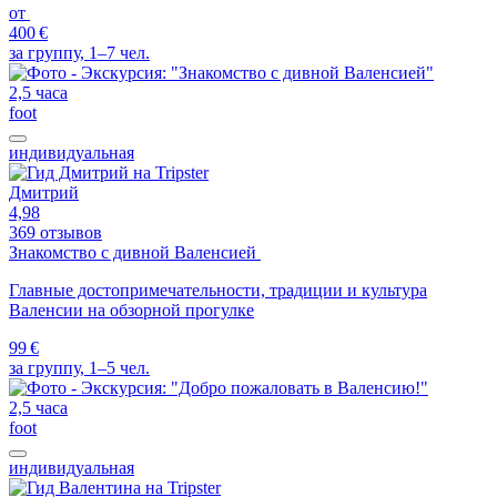
от
400 €
за группу, 1–7 чел.
2,5 часа
foot
индивидуальная
Дмитрий
4,98
369 отзывов
Знакомство с дивной Валенсией
Главные достопримечательности, традиции и культура
Валенсии на обзорной прогулке
99 €
за группу, 1–5 чел.
2,5 часа
foot
индивидуальная