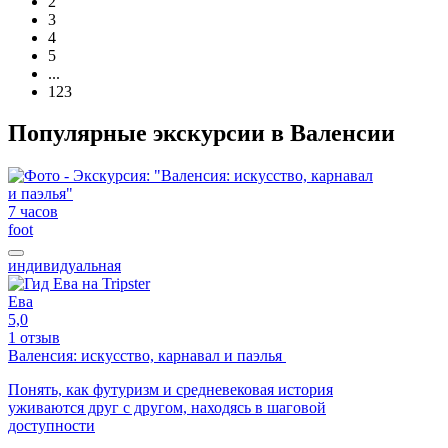
2
3
4
5
...
123
Популярные экскурсии в Валенсии
7 часов
foot
индивидуальная
Ева
5,0
1 отзыв
Валенсия: искусство, карнавал и паэлья
Понять, как футуризм и средневековая история
уживаются друг с другом, находясь в шаговой
доступности