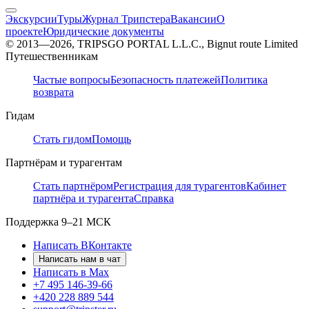
Экскурсии
Туры
Журнал Трипстера
Вакансии
О
проекте
Юридические документы
© 2013—2026, TRIPSGO PORTAL L.L.C., Bignut route Limited
Путешественникам
Частые вопросы
Безопасность платежей
Политика
возврата
Гидам
Стать гидом
Помощь
Партнёрам и турагентам
Стать партнёром
Регистрация для турагентов
Кабинет
партнёра и турагента
Справка
Поддержка
9–21 МСК
Написать ВКонтакте
Написать нам в чат
Написать в Max
+7 495 146-39-66
+420 228 889 544