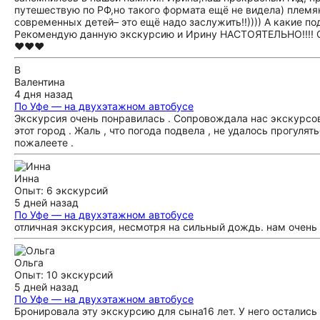
путешествую по РФ,но такого формата ещё не видела) племян
современных детей– это ещё надо заслужить!!)))) А какие по
Рекомендую данную экскурсию и Ирину НАСТОЯТЕЛЬНО!!!! Спа
❤❤❤
В
Валентина
4 дня назад
По Уфе — на двухэтажном автобусе
Экскурсия очень понравилась . Сопровождала нас экскурсово
этот город . Жаль , что погода подвела , не удалось прогуля
пожалеете .
Инна
Опыт: 6 экскурсий
5 дней назад
По Уфе — на двухэтажном автобусе
отличная экскурсия, несмотря на сильный дождь. нам очень
Ольга
Опыт: 10 экскурсий
5 дней назад
По Уфе — на двухэтажном автобусе
Бронировала эту экскурсию для сына16 лет. У него осталис