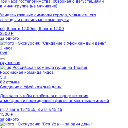
Три часа гостеприимства: обзорная с дегустациями
в мини-группе (на минивэне)
Увидеть главные символы города, услышать его
легенды и оценить местные вкусы
сб, 8 авг в 12:00
вс, 9 авг в 12:00
2500 ₽
за одного
2 часа
foot
групповая
Российская команда гидов
5,0
62 отзыва
Свидание с Уфой каждый день
Два часа, чтобы влюбиться в город: история,
атмосфера и неожиданные факты от местных жителей
пт, 7 авг в 15:15
сб, 8 авг в 15:15
1500 ₽
за одного