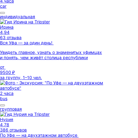
4 часа
car
индивидуальная
Ирина
4,94
63 отзыва
Вся Уфа — за один день!
Увидеть главное, узнать о знаменитых уфимцах
и понять, чем живёт столица республики
от
9500 ₽
за группу, 1–10 чел.
2 часа
bus
групповая
Нурия
4,78
386 отзывов
По Уфе — на двухэтажном автобусе