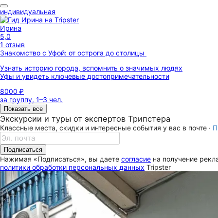
индивидуальная
Ирина
5,0
1 отзыв
Знакомство с Уфой: от острога до столицы
Узнать историю города, вспомнить о значимых людях
Уфы и увидеть ключевые достопримечательности
8000 ₽
за группу, 1–3 чел.
Показать все
Экскурсии и туры от экспертов Трипстера
Классные места, скидки и интересные события у вас в почте ·
П
Подписаться
Нажимая «Подписаться», вы даете
согласие
на получение рекла
политики обработки персональных данных
Tripster