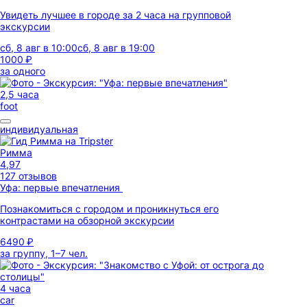
Увидеть лучшее в городе за 2 часа на групповой
экскурсии
сб, 8 авг в 10:00
сб, 8 авг в 19:00
1000 ₽
за одного
2,5 часа
foot
индивидуальная
Римма
4,97
127 отзывов
Уфа: первые впечатления
Познакомиться с городом и проникнуться его
контрастами на обзорной экскурсии
6490 ₽
за группу, 1–7 чел.
4 часа
car