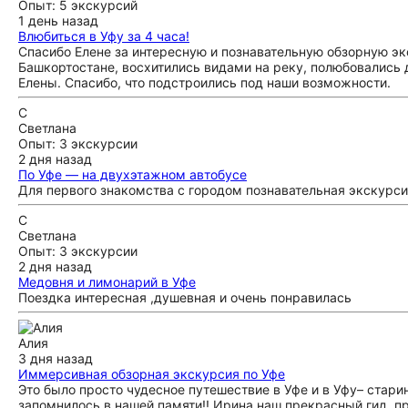
Опыт: 5 экскурсий
1 день назад
Влюбиться в Уфу за 4 часа!
Спасибо Елене за интересную и познавательную обзорную эк
Башкортостане, восхитились видами на реку, полюбовались
Елены. Спасибо, что подстроились под наши возможности.
С
Светлана
Опыт: 3 экскурсии
2 дня назад
По Уфе — на двухэтажном автобусе
Для первого знакомства с городом познавательная экскурс
С
Светлана
Опыт: 3 экскурсии
2 дня назад
Медовня и лимонарий в Уфе
Поездка интересная ,душевная и очень понравилась
Алия
3 дня назад
Иммерсивная обзорная экскурсия по Уфе
Это было просто чудесное путешествие в Уфе и в Уфу– старин
запомнилось в нашей памяти!! Ирина,наш прекрасный гид, пр