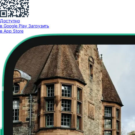
Доступно
в Google Play
Загрузить
в App Store