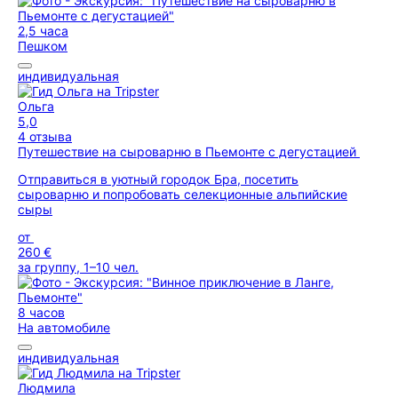
2,5 часа
Пешком
индивидуальная
Ольга
5,0
4 отзыва
Путешествие на сыроварню в Пьемонте с дегустацией
Отправиться в уютный городок Бра, посетить
сыроварню и попробовать селекционные альпийские
сыры
от
260 €
за группу, 1–10 чел.
8 часов
На автомобиле
индивидуальная
Людмила