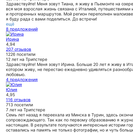
Здравствуйте! Меня зовут Тиана, я живу в Пьемонте на озе
вся моя взрослая жизнь связана с Италией, путешествиями 
и проторенных маршрутов. Мой регион переполнен малоизв
я буду рада с вами поделиться. До встречи!
ещё
8 предложений
Ирина
4,94
207 отзывов
1226 посетили
12 лет на Трипстере
Здравствуйте! Меня зовут Ирина. Больше 20 лет я живу в Ит
котором живу, не перестаю ежедневно удивляться разнообра
любовью.
4 предложения
Юлия
4,95
116 отзывов
713 посетили
7 лет на Трипстере
Семь лет назад я переехала из Минска в Турин, здесь оконч
сопровождающего. Так как по первому образованию я журнал
настоящее. В результате получаются интересные истории гор
оставались на память не только фотографии, но и чуть боль