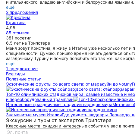
и итальянского, владею английским и белорусским языками
ещё
2 предложения
Кристина
4,95
85 отзывов
381 посетил
6,5 лет на Трипстере
Меня зовут Кристина, я живу в Италии уже несколько лет и
специальности. Думаю, пришло время начать делиться опыт
загадочному Турину и помогу полюбить его так же, как когда
ещё
1 предложение
Все гиды
Полезные статьи
Экзотические фрукты со всего света: от маракуйи до чомпу
Г
Топ-10 олимпийских стадионов мира: самые известные и не
и переоборудованный трамплин
Интересные праздничные традиции народов мира
Метание о
Знаменитые музеи Италии
Где увидеть шедевры Леонардо, 
Экскурсии и туры от экспертов Трипстера
Классные места, скидки и интересные события у вас в почте