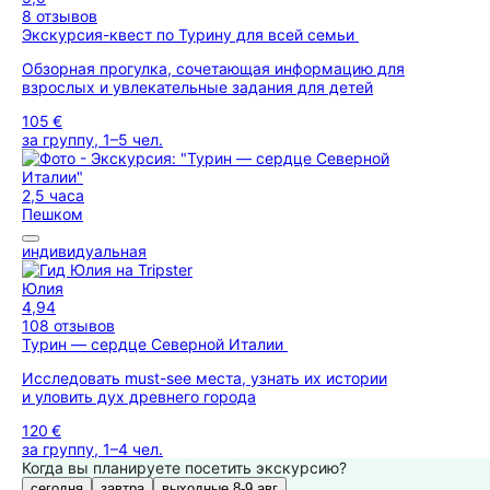
8 отзывов
Экскурсия-квест по Турину для всей семьи
Обзорная прогулка, сочетающая информацию для
взрослых и увлекательные задания для детей
105 €
за группу, 1–5 чел.
2,5 часа
Пешком
индивидуальная
Юлия
4,94
108 отзывов
Турин — сердце Северной Италии
Исследовать must-see места, узнать их истории
и уловить дух древнего города
120 €
за группу, 1–4 чел.
Когда вы планируете посетить экскурсию?
сегодня
завтра
выходные 8-9 авг