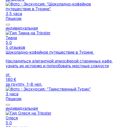
3,5 часа
Пешком
индивидуальная
Тиана
5,0
5 отзывов
Шоколадно-кофейное путешествие в Турине
Насладиться элегантной атмосферой старинных кафе,
узнать их историю и попробовать местные сладости
от
180 €
за группу, 1–8 чел.
3 часа
Пешком
индивидуальная
Олеся
5,0