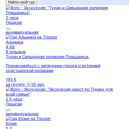
Найти свой тур
2 часа
Пешком
индивидуальная
Альмира
4,88
8 отзывов
Турин и Священная реликвия Плащаница
Познакомиться с легендами города и историей
христианской реликвии
195 €
за группу, 1–10 чел.
2,5 часа
Пешком
индивидуальная
Юлия
5,0