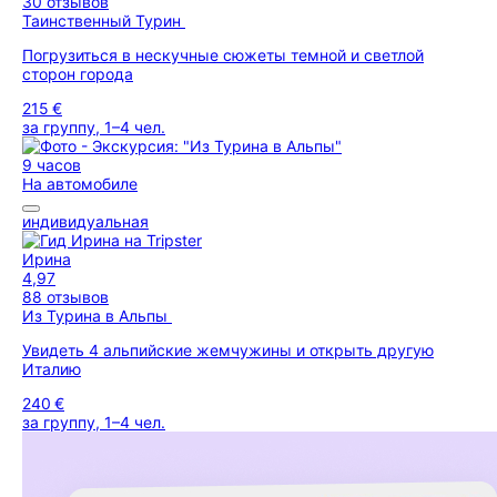
30 отзывов
Таинственный Турин
Погрузиться в нескучные сюжеты темной и светлой
сторон города
215 €
за группу, 1–4 чел.
9 часов
На автомобиле
индивидуальная
Ирина
4,97
88 отзывов
Из Турина в Альпы
Увидеть 4 альпийские жемчужины и открыть другую
Италию
240 €
за группу, 1–4 чел.