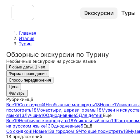
Экскурсии
Туры
Главная
Италия
Турин
Обзорные экскурсии по Турину
Необычные экскурсии на русском языке
Любые даты, 1 чел.
Формат проведения
Способ передвижения
Цена
Фильтры
Рубрики
Ещё
Все
19
Со скидкой
1
Необычные маршруты
18
Новые
1
Уникальны
посмотреть
18
Монастыри, церкви, храмы
18
Музеи и искусств
языке
13
Лучшие
10
Однодневные
5
Для детей
1
Ещё
Все
19
Необычные маршруты
18
Уникальный опыт
19
Гастроном
на русском языке
13
Однодневные
5
Ещё
Со скидкой
1
Новые
1
За городом
19
Что ещё посмотреть
18
Музе
18 предложений