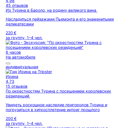
4,98
45 отзывов
Из Турина в Бароло, на родину великого вина
Насладиться пейзажами Пьемонта и его знаменитыми
деликатесами
220 €
за группу, 1–4 чел.
6 часов
На автомобиле
индивидуальная
Ирина
4,73
15 отзывов
По окрестностям Турина с посещением королевских
резиденций
Увидеть роскошное наследие пригородов Турина и
погрузиться в хитросплетение интриг прошлого
200 €
за группу, 1–4 чел.