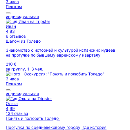
3 часа
Пешком
индивидуальная
Иван
4,83
6 отзывов
Шалом из Толедо
Знакомство с историей и культурой испанских иудеев
на прогулке по бывшему еврейскому кварталу
210 €
за группу, 1–3 чел.
3 часа
Пешком
индивидуальная
Ольга
4,99
134 отзыва
Понять и полюбить Толедо
Прогулка по средневековому городу, где история