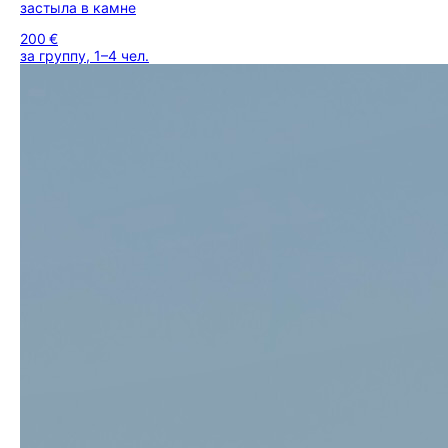
застыла в камне
200 €
за группу, 1–4 чел.