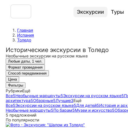
Экскурсии
Туры
Главная
Испания
Толедо
Исторические экскурсии в Толедо
Необычные экскурсии на русском языке
Любые даты, 1 чел.
Формат проведения
Способ передвижения
Цена
Фильтры
Рубрики
Ещё
Все
5
Необычные маршруты
5
Экскурсии на русском языке
5
П
архитектура
5
Обзорные
5
Лучшие
3
Ещё
Все
5
Экскурсии на русском языке
5
Для детей
5
История и арх
Необычные маршруты
5
По барам
5
Музеи и искусство
5
Обзор
5 предложений
По популярности