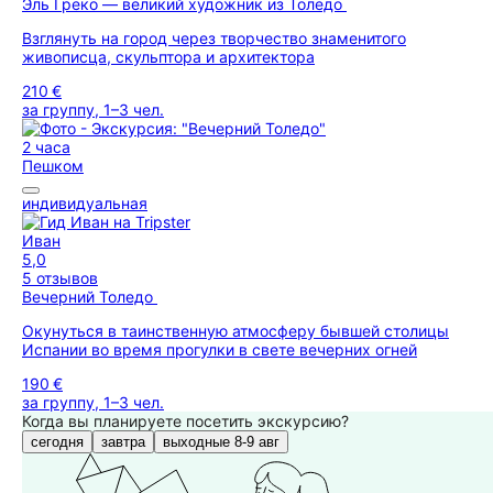
Эль Греко — великий художник из Толедо
Взглянуть на город через творчество знаменитого
живописца, скульптора и архитектора
210 €
за группу, 1–3 чел.
2 часа
Пешком
индивидуальная
Иван
5,0
5 отзывов
Вечерний Толедо
Окунуться в таинственную атмосферу бывшей столицы
Испании во время прогулки в свете вечерних огней
190 €
за группу, 1–3 чел.
Когда вы планируете посетить экскурсию?
сегодня
завтра
выходные 8-9 авг