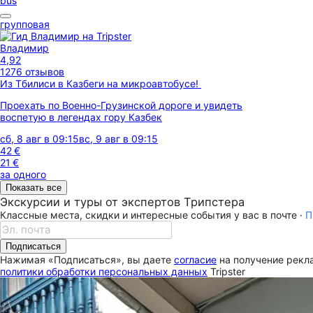
bus
групповая
Владимир
4,92
1276 отзывов
Из Тбилиси в Казбеги на микроавтобусе!
Проехать по Военно-Грузинской дороге и увидеть
воспетую в легендах гору Казбек
сб, 8 авг в 09:15
вс, 9 авг в 09:15
42 €
21 €
за одного
Показать все
Экскурсии и туры от экспертов Трипстера
Классные места, скидки и интересные события у вас в почте ·
П
Подписаться
Нажимая «Подписаться», вы даете
согласие
на получение рекла
политики обработки персональных данных
Tripster