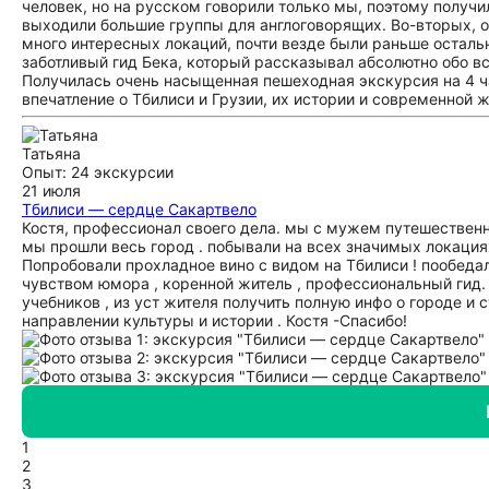
человек, но на русском говорили только мы, поэтому получ
выходили большие группы для англоговорящих. Во-вторых, о
много интересных локаций, почти везде были раньше осталь
заботливый гид Бека, который рассказывал абсолютно обо в
Получилась очень насыщенная пешеходная экскурсия на 4 ча
впечатление о Тбилиси и Грузии, их истории и современной
Татьяна
Опыт: 24 экскурсии
21 июля
Тбилиси — сердце Сакартвело
Костя, профессионал своего дела. мы с мужем путешественн
мы прошли весь город . побывали на всех значимых локация
Попробовали прохладное вино с видом на Тбилиси ! пообеда
чувством юмора , коренной житель , профессиональный гид. 
учебников , из уст жителя получить полную инфо о городе и 
направлении культуры и истории . Костя -Спасибо!
1
2
3