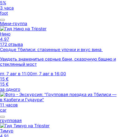
5%
3 часа
foot
Мини-группа
Нино
4,97
172 отзыва
Сердце Тбилиси: старинные улочки и вкус вина
Увидеть знаменитые серные бани, сказочную башню и
стеклянный мост
пт, 7 авг в 11:00
пт, 7 авг в 16:00
15 €
15 €
за одного
11 часов
car
групповая
Тимур
4,91