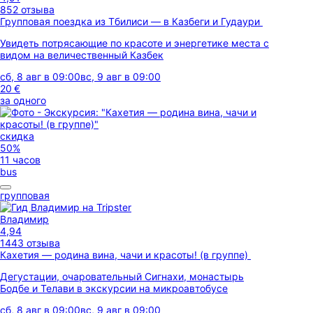
852 отзыва
Групповая поездка из Тбилиси — в Казбеги и Гудаури
Увидеть потрясающие по красоте и энергетике места с
видом на величественный Казбек
сб, 8 авг в 09:00
вс, 9 авг в 09:00
20 €
за одного
скидка
50%
11 часов
bus
групповая
Владимир
4,94
1443 отзыва
Кахетия — родина вина, чачи и красоты! (в группе)
Дегустации, очаровательный Сигнахи, монастырь
Бодбе и Телави в экскурсии на микроавтобусе
сб, 8 авг в 09:00
вс, 9 авг в 09:00