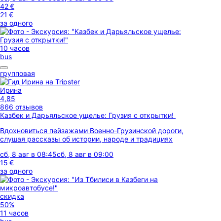
42 €
21 €
за одного
10 часов
bus
групповая
Ирина
4,85
866 отзывов
Казбек и Дарьяльское ущелье: Грузия с открытки!
Вдохновиться пейзажами Военно-Грузинской дороги,
слушая рассказы об истории, народе и традициях
сб, 8 авг в 08:45
сб, 8 авг в 09:00
15 €
за одного
скидка
50%
11 часов