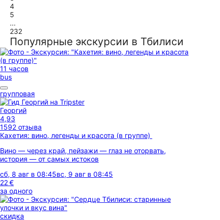
4
5
...
232
Популярные экскурсии в Тбилиси
11 часов
bus
групповая
Георгий
4,93
1592 отзыва
Кахетия: вино, легенды и красота (в группе)
Вино — через край, пейзажи — глаз не оторвать,
история — от самых истоков
сб, 8 авг в 08:45
вс, 9 авг в 08:45
22 €
за одного
скидка