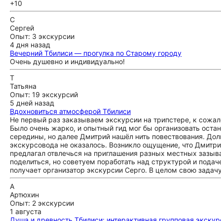
+10
С
Сергей
Опыт: 3 экскурсии
4 дня назад
Вечерний Тбилиси — прогулка по Старому городу
Очень душевно и индивидуально!
Т
Татьяна
Опыт: 19 экскурсий
5 дней назад
Вдохновиться атмосферой Тбилиси
Не первый раз заказываем экскурсии на трипстере, к сожал
Было очень жарко, и опытный гид мог бы организовать остан
середины, но далее Дмитрий нашёл нить повествования. Долг
экскурсовода не оказалось. Возникло ощущение, что Дмитри
предлагал отвлечься на приглашения разных местных зазыва
поделиться, но советуем поработать над структурой и пода
получает организатор экскурсии Серго. В целом свою задачу
А
Артюхин
Опыт: 2 экскурсии
1 августа
Душа и древность Тбилиси: интерактивная групповая экскур