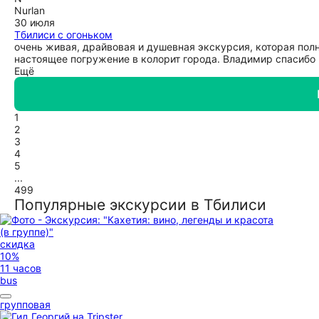
Nurlan
30 июля
Тбилиси с огоньком
очень живая, драйвовая и душевная экскурсия, которая полн
настоящее погружение в колорит города. Владимир спасибо 
Ещё
1
2
3
4
5
...
499
Популярные экскурсии в Тбилиси
скидка
10%
11 часов
bus
групповая