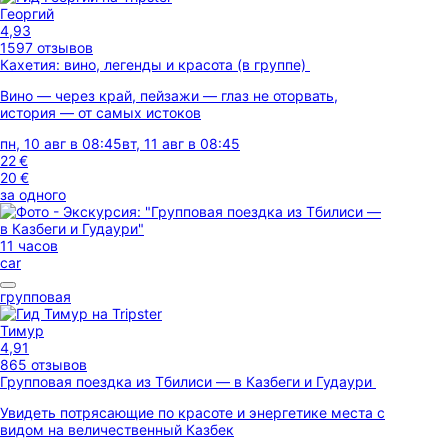
Георгий
4,93
1597 отзывов
Кахетия: вино, легенды и красота (в группе)
Вино — через край, пейзажи — глаз не оторвать,
история — от самых истоков
пн, 10 авг в 08:45
вт, 11 авг в 08:45
22 €
20 €
за одного
11 часов
car
групповая
Тимур
4,91
865 отзывов
Групповая поездка из Тбилиси — в Казбеги и Гудаури
Увидеть потрясающие по красоте и энергетике места с
видом на величественный Казбек