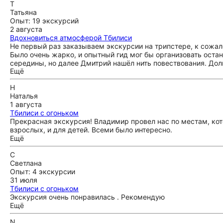
Т
Татьяна
Опыт: 19 экскурсий
2 августа
Вдохновиться атмосферой Тбилиси
Не первый раз заказываем экскурсии на трипстере, к сожал
Было очень жарко, и опытный гид мог бы организовать остан
середины, но далее Дмитрий нашёл нить повествования. Долг
Ещё
экскурсовода не оказалось. Возникло ощущение, что Дмитри
предлагал отвлечься на приглашения разных местных зазыва
Н
поделиться, но советуем поработать над структурой и пода
Наталья
получает организатор экскурсии Серго. В целом свою задачу
1 августа
Тбилиси с огоньком
Прекрасная экскурсия! Владимир провел нас по местам, ко
взрослых, и для детей. Всеми было интересно.
Ещё
С
Светлана
Опыт: 4 экскурсии
31 июля
Тбилиси с огоньком
Экскурсия очень понравилась . Рекомендую
Ещё
N