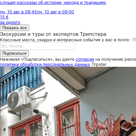
слушая рассказы об истории, народе и традициях
пн, 10 авг в 08:45
пн, 10 авг в 09:00
15 €
за одного
Показать все
Экскурсии и туры от экспертов Трипстера
Классные места, скидки и интересные события у вас в почте ·
П
Подписаться
Нажимая «Подписаться», вы даете
согласие
на получение рекла
политики обработки персональных данных
Tripster