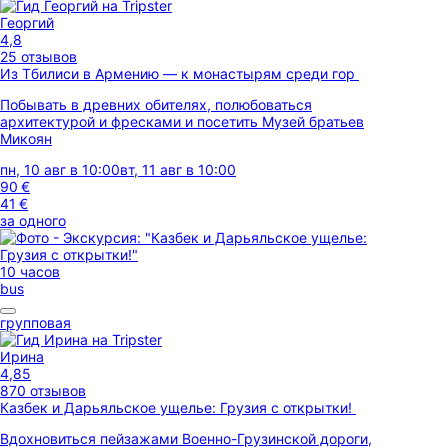
Георгий
4,8
25 отзывов
Из Тбилиси в Армению — к монастырям среди гор
Побывать в древних обителях, полюбоваться
архитектурой и фресками и посетить Музей братьев
Микоян
пн, 10 авг в 10:00
вт, 11 авг в 10:00
90 €
41 €
за одного
10 часов
bus
групповая
Ирина
4,85
870 отзывов
Казбек и Дарьяльское ущелье: Грузия с открытки!
Вдохновиться пейзажами Военно-Грузинской дороги,