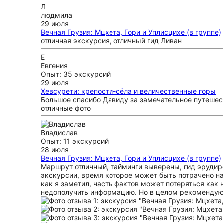
Л
людмила
29 июля
Вечная Грузия: Мцхета, Гори и Уплисцихе (в группе)
отличная экскурсия, отличный гид Ливан
Е
Евгения
Опыт: 35 экскурсий
29 июля
Хевсурети: крепости-сёла и величественные горы
Большое спасибо Давиду за замечательное путешес
отличные фото
Владислав
Опыт: 11 экскурсий
28 июля
Вечная Грузия: Мцхета, Гори и Уплисцихе (в группе)
Маршрут отличный, тайминги выверены, гид эрудиро
экскурсии, время которое может быть потрачено на
как я заметил, часть фактов может потеряться как 
недополучить информацию. Но в целом рекомендую