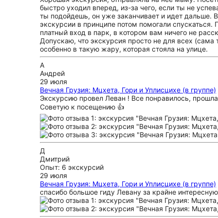
быстро уходил вперед, из-за чего, если ты не усп
ты подойдешь, он уже заканчивает и идет дальше. 
экскурсии в принципе потом помогали спускаться. 
платный вход в парк, в котором вам ничего не расс
Допускаю, что экскурсия просто не для всех (сама т
особенно в такую жару, которая стояла на улице.
А
Андрей
29 июля
Вечная Грузия: Мцхета, Гори и Уплисцихе (в группе)
Экскурсию провел Леван ! Все понравилось, прошла
Советую к посещению 👍
Д
Дмитрий
Опыт: 6 экскурсий
29 июля
Вечная Грузия: Мцхета, Гори и Уплисцихе (в группе)
спасибо большое гиду Левану за крайне интересную