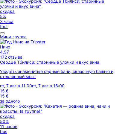
скидка
5%
3 часа
foot
Мини-группа
Нино
4,97
172 отзыва
Сердце Тбилиси: старинные улочки и вкус вина
Увидеть знаменитые серные бани, сказочную башню и
стеклянный мост
пт, 7 авг в 11:00
пт, 7 авг в 16:00
15 €
15 €
за одного
скидка
50%
11 часов
bus