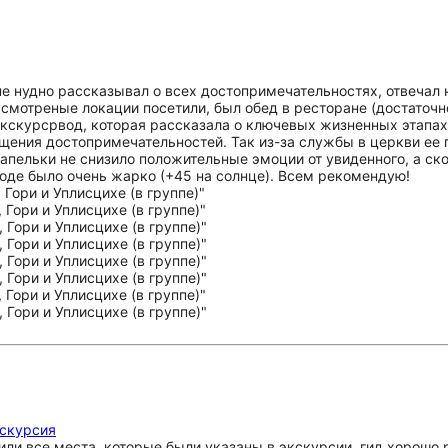
е нудно рассказывал о всех достопримечательностях, отвечал 
мотреные локации посетили, был обед в ресторане (достаточно
кскурсрвод, которая рассказала о ключевых жизненных этапах
ения достопримечательностей. Так из-за службы в церкви ее 
и капельки не снизило положительные эмоции от увиденного, а с
роде было очень жарко (+45 на солнце). Всем рекомендую!
кскурсия
или все места, которые были указаны в экскурсии, гид хорошо 