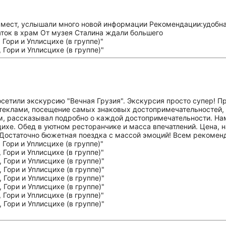
 мест, услышали много новой информации Рекомендации:удобная
аток в храм От музея Сталина ждали большего
 посетили экскурсию "Вечная Грузия". Экскурсия просто супер!
еклами, посещение самых знаковых достопримечательностей, 
м, рассказывал подробно о каждой достопримечательности. Нам
ихе. Обед в уютном ресторанчике и масса впечатлений. Цена, н
 Достаточно бюжетная поездка с массой эмоций! Всем рекоменду