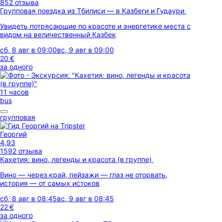
852 отзыва
Групповая поездка из Тбилиси — в Казбеги и Гудаури
Увидеть потрясающие по красоте и энергетике места с
видом на величественный Казбек
сб, 8 авг в 09:00
вс, 9 авг в 09:00
20 €
за одного
11 часов
bus
групповая
Георгий
4,93
1592 отзыва
Кахетия: вино, легенды и красота (в группе)
Вино — через край, пейзажи — глаз не оторвать,
история — от самых истоков
сб, 8 авг в 08:45
вс, 9 авг в 08:45
22 €
за одного