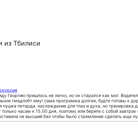
и из Тбилиси
кскурсия
иду Георгию пришлось не легко, но он старался как мог. Водите
льное гмадлобт ему! сама программа долгая, будте готовы к до
я пушка петарда. наслаждение для глаз и духа, но тренировка дл
 только часам к 15.00 дня, поэтому или берите с собой завтрак
 поставила не высший бал чтобы было стремление сделать еще л