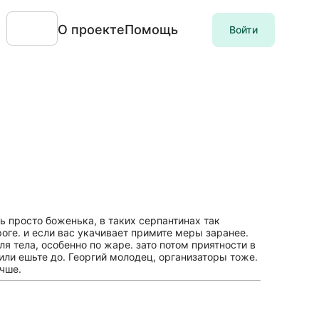
О проекте
Помощь
Войти
ль просто боженька, в таких серпантинах так
роге. и если вас укачивает примите меры заранее.
я тела, особенно по жаре. зато потом приятности в
 или ешьте до. Георгий молодец, организаторы тоже.
учше.