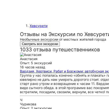
Хевсурети
Отзывы на Экскурсии по Хевсурет
Необычные экскурсии от местных жителей города
Смотреть все экскурсии
1033 отзыва путешественников
Анастасия
Опыт: 5 экскурсий
16 часов назад
Вардзия, Хертвиси, Рабат и Боржоми: автобусная э
Группа у нас попалась конечно «обнять и плакать» г
ювелирно не дать нам умереть дорогого стоит. отде
старт рано утром и возвращение к часам 11. Вардзи
виде сытного обеда. в этой программе вас покормят
встретили, посадили, свозили, вернули, все четко!
Ч
Чурикова
Опыт: 2 экскурсии