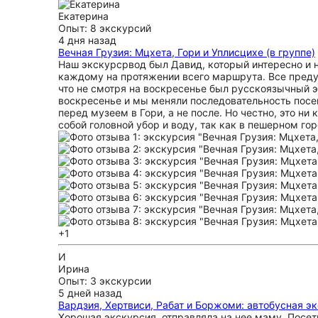
Екатерина
Опыт: 8 экскурсий
4 дня назад
Вечная Грузия: Мцхета, Гори и Уплисцихе (в группе)
Наш экскурсрвод был Давид, который интересно и н
каждому на протяжении всего маршрута. Все предус
что не смотря на воскресенье был русскоязычный э
воскресенье и мы меняли последовательность посещ
перед музеем в Гори, а не после. Но честно, это н
собой головной убор и воду, так как в пешерном го
+1
И
Ирина
Опыт: 3 экскурсии
5 дней назад
Вардзия, Хертвиси, Рабат и Боржоми: автобусная э
Хорошая экскурсия, отправляла на нее маму. Посет