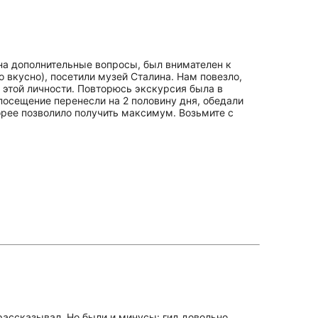
на дополнительные вопросы, был внимателен к
 вкусно), посетили музей Сталина. Нам повезло,
 этой личности. Повторюсь экскурсия была в
посещение перенесли на 2 половину дня, обедали
корее позволило получить максимум. Возьмите с
рассказывал. Но были и минусы: гид довольно