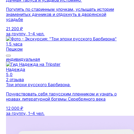
Погулять по старинным улочкам, услышать истории
знаменитых дачников и отдохнуть в дворянской
усадьбе
21 200 ₽
за группу, 1–4 чел.
1,5 часа
Пешком
индивидуальная
Надежда
5,0
2 отзыва
Три эпохи русского Барбизона
Почувствовать себя тарусским пленником и узнать о
нравах литературной богемы Серебряного века
12 000 ₽
за группу, 1–4 чел.