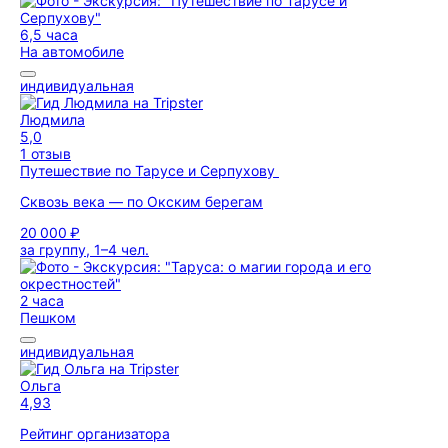
6,5 часа
На автомобиле
индивидуальная
Людмила
5,0
1 отзыв
Путешествие по Тарусе и Серпухову
Сквозь века — по Окским берегам
20 000 ₽
за группу, 1–4 чел.
2 часа
Пешком
индивидуальная
Ольга
4,93
Рейтинг организатора