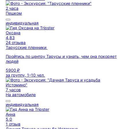
2 часа
Пешком
индивидуальная
Оксана
4,83
24 отзыва
Тарусские пленники
Пройтись по центру Тарусы и узнать, чем она покоряет
людей
5900 ₽
за группу, 1–10 чел.
7 часов
На автомобиле
индивидуальная
Анна
5,0
1 отзыв
Дачная Таруса и усадьба Истомино