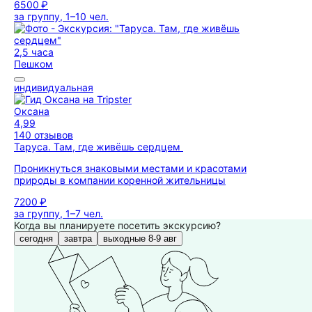
6500 ₽
за группу, 1–10 чел.
2,5 часа
Пешком
индивидуальная
Оксана
4,99
140 отзывов
Таруса. Там, где живёшь сердцем
Проникнуться знаковыми местами и красотами
природы в компании коренной жительницы
7200 ₽
за группу, 1–7 чел.
Когда вы планируете посетить экскурсию?
сегодня
завтра
выходные 8-9 авг