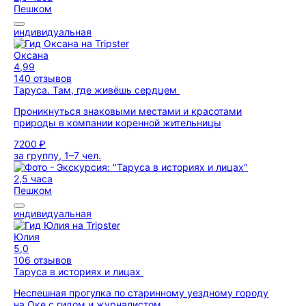
Пешком
индивидуальная
Оксана
4,99
140 отзывов
Таруса. Там, где живёшь сердцем
Проникнуться знаковыми местами и красотами
природы в компании коренной жительницы
7200 ₽
за группу, 1–7 чел.
2,5 часа
Пешком
индивидуальная
Юлия
5,0
106 отзывов
Таруса в историях и лицах
Неспешная прогулка по старинному уездному городу
на Оке с гидом и журналистом