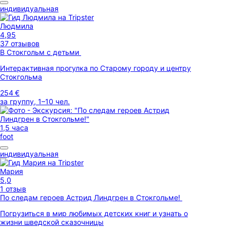
индивидуальная
Людмила
4,95
37 отзывов
В Стокгольм с детьми
Интерактивная прогулка по Старому городу и центру
Стокгольма
254 €
за группу, 1–10 чел.
1,5 часа
foot
индивидуальная
Мария
5,0
1 отзыв
По следам героев Астрид Линдгрен в Стокгольме!
Погрузиться в мир любимых детских книг и узнать о
жизни шведской сказочницы