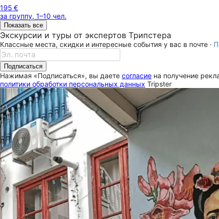
195 €
за группу, 1–10 чел.
Показать все
Экскурсии и туры от экспертов Трипстера
Классные места, скидки и интересные события у вас в почте ·
П
Подписаться
Нажимая «Подписаться», вы даете
согласие
на получение рекла
политики обработки персональных данных
Tripster