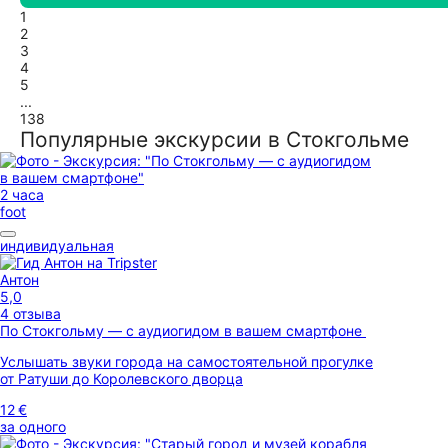
1
2
3
4
5
...
138
Популярные экскурсии в Стокгольме
2 часа
foot
индивидуальная
Антон
5,0
4 отзыва
По Стокгольму — с аудиогидом в вашем смартфоне
Услышать звуки города на самостоятельной прогулке
от Ратуши до Королевского дворца
12 €
за одного