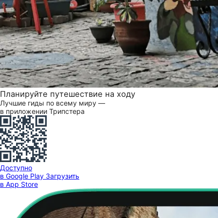
Планируйте путешествие на ходу
Лучшие гиды по всему миру —
в приложении Трипстера
Доступно
в Google Play
Загрузить
в App Store