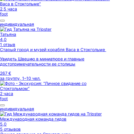
2,5 часа
foot
индивидуальная
Татьяна
4,0
1 отзыв
Старый город и музей корабля Васа в Стокгольме
Увидеть Швецию в миниатюре и главные
достопримечательности ее столицы
267 €
за группу, 1–10 чел.
2 часа
foot
индивидуальная
Международная команда гидов
5,0
5 отзывов