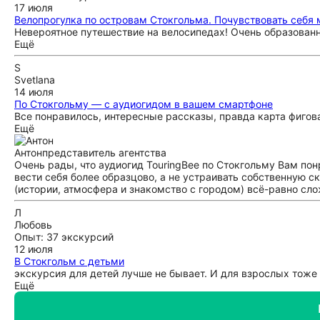
17 июля
Велопрогулка по островам Стокгольма. Почувствовать себя
Невероятное путешествие на велосипедах! Очень образованны
Ещё
S
Svetlana
14 июля
По Стокгольму — с аудиогидом в вашем смартфоне
Все понравилось, интересные рассказы, правда карта фигов
Ещё
Антон
представитель агентства
Очень рады, что аудиогид TouringBee по Стокгольму Вам пон
вести себя более образцово, а не устраивать собственную с
(истории, атмосфера и знакомство с городом) всё-равно сл
Л
Любовь
Опыт: 37 экскурсий
12 июля
В Стокгольм с детьми
экскурсия для детей лучше не бывает. И для взрослых тоже 
Ещё