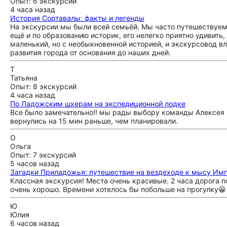
Опыт: 6 экскурсий
4 часа назад
История Сортавалы: факты и легенды
На экскурсии мы были всей семьёй. Мы часто путешествуем 
ещё и по образованию историк, его нелегко приятно удивить,
маленький, но с необыкновенной историей, и экскурсовод вл
развития города от основания до наших дней.
Т
Татьяна
Опыт: 8 экскурсий
4 часа назад
По Ладожским шхерам на экспедиционной лодке
Все было замечательно!! мы рады выбору команды Алексея 
вернулись на 15 мин раньше, чем планировали.
О
Ольга
Опыт: 7 экскурсий
5 часов назад
Загадки Приладожья: путешествие на вездеходе к мысу Им
Классная экскурсия! Места очень красивые. 2 часа дорога по
очень хорошо. Времени хотелось бы побольше на прогулку😀
Ю
Юлия
6 часов назад