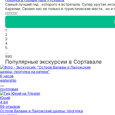
Самый лучший гид , которого я встречала. Супер крутая экс
Карелии. Свозил нас не только в туристические места , но 
👍🏻👍🏻👍🏻
1
2
3
4
5
...
990
Популярные экскурсии в Сортавале
6 часов
watership
групповая
Юрий
4,84
99 отзывов
Остров Валаам и Ладожские шхеры: прогулка