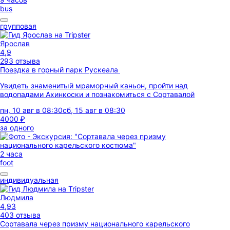
bus
групповая
Ярослав
4,9
293 отзыва
Поездка в горный парк Рускеала
Увидеть знаменитый мраморный каньон, пройти над
водопадами Ахинкоски и познакомиться с Сортавалой
пн, 10 авг в 08:30
сб, 15 авг в 08:30
4000 ₽
за одного
2 часа
foot
индивидуальная
Людмила
4,93
403 отзыва
Сортавала через призму национального карельского