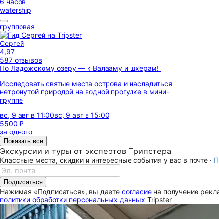
6 часов
watership
групповая
Сергей
4,97
587 отзывов
По Ладожскому озеру — к Валааму и шхерам!
Исследовать святые места острова и насладиться
нетронутой природой на водной прогулке в мини-
группе
вс, 9 авг в 11:00
вс, 9 авг в 15:00
5500 ₽
за одного
Показать все
Экскурсии и туры от экспертов Трипстера
Классные места, скидки и интересные события у вас в почте ·
П
Подписаться
Нажимая «Подписаться», вы даете
согласие
на получение рекла
политики обработки персональных данных
Tripster