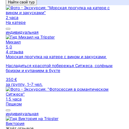
Найти свой тур
2 часа
На катере
индивидуальная
Михаил
5,0
4 отзыва
Морская прогулка на катере с вином и закусками
Насладиться красотой побережья Ситжеса, солёным
бризом и купанием в бухте
350 €
за группу, 1–7 чел.
1,5 часа
Пешком
индивидуальная
Виктория
Ждёт отзывов