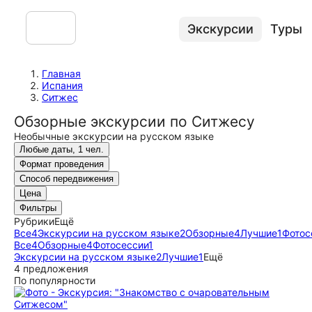
Экскурсии
Туры
Главная
Испания
Ситжес
Обзорные экскурсии по Ситжесу
Необычные экскурсии на русском языке
Любые даты, 1 чел.
Формат проведения
Способ передвижения
Цена
Фильтры
Рубрики
Ещё
Все
4
Экскурсии на русском языке
2
Обзорные
4
Лучшие
1
Фотос
Все
4
Обзорные
4
Фотосессии
1
Экскурсии на русском языке
2
Лучшие
1
Ещё
4 предложения
По популярности