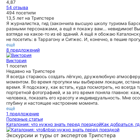
4,87
несколько дней, его истории, архитектура, пляжи и
54 отзыва
рестораны заслуживают этого!
494 посетили
ещё
13,5 лет на Трипстере
Я журналистка, гид (закончила высшую школу туризма Барсе
разными персонажами, а ещё я покажу вам... невидимое! Вы 
взгляде на какое-то из её зданий. А ещё я обожаю Каталонс
не посетить: в Таррагону и Ситжес. И, конечно, в пешие про
ещё
8 предложений
Виктория
1 посетил
Недавно на Трипстере
Я всегда стараюсь создать лёгкую, дружелюбную атмосферу
моментом. Во время прогулки мы выбираем локации, остан
время. Я подскажу, как встать, куда посмотреть, но всегда 
портретной фотографией, и за это время поняла главное: ка
человека, показать его красоту и индивидуальность. Мне ос
глубину и настоящее настроение момента.
ещё
1 предложение
Полезные статьи
Каталония: что нужно знать перед поездкой
Как добраться, гд
Экскурсии и туры от экспертов Трипстера