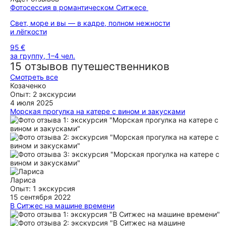
Фотосессия в романтическом Ситжесе
Свет, море и вы — в кадре, полном нежности
и лёгкости
95 €
за группу, 1–4 чел.
15 отзывов путешественников
Смотреть все
Козаченко
Опыт: 2 экскурсии
4 июля 2025
Морская прогулка на катере с вином и закусками
Мы приехали в Барселону, влюбились в этот прекрасный
город, но очень хотелось окунуться в настоящее
средиземноморское лето с морем и солнцем. 40 минут на
машине и мы в чудесном Ситжесе, с его незабываемой
атмосферой и лучшими пляжами. Наверное, это лучшее
место, куда можно быстро сбежать из большого города к
морю. Прогулка на катере с Михаилом и Надеждой была
прекрасным дополнением к нашему путешествию. Море,
Лариса
солнце, холодное игристое - просто идеальный день! Надя
Опыт: 1 экскурсия
рассказала нам о Ситжесе и жизни в Испании - было
15 сентября 2022
ощущение, что мы встретились с друзьями, а не впервые
В Ситжес на машине времени
видим друг друга. Отдельное спасибо за фото и видео! Это
Хотим поблагодарить Юлию за экскурсию по Ситжесу! Не
был настоящий кайф! Желаем вам успехов и процветания!
первый раз в этом городе , но даже не предполагали,