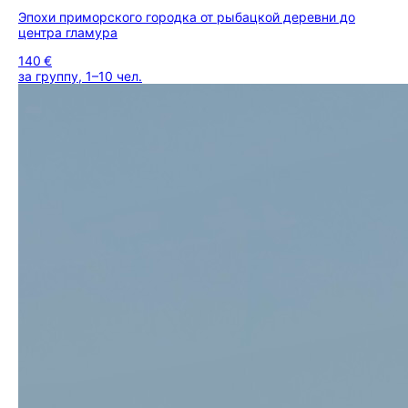
Эпохи приморского городка от рыбацкой деревни до
центра гламура
140 €
за группу, 1–10 чел.