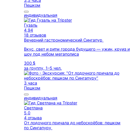
3,5 часа
Пешком
индивидуальная
Гузаль
4,94
18 отзывов
Вечерний гастрономический Сингапур
Вкус, свет и ритм города будущего — ужин, круиз и
шоу под небом мегаполиса
300 $
за группу, 1–5 чел.
3 часа
Пешком
индивидуальная
Светлана
5,0
4 отзыва
От лодочного причала до небоскрёбов: пешком
по Сингапуру