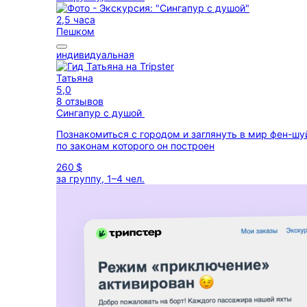
2,5 часа
Пешком
индивидуальная
Татьяна
5,0
8 отзывов
Сингапур с душой
Познакомиться с городом и заглянуть в мир фен-шу
по законам которого он построен
260 $
за группу, 1–4 чел.