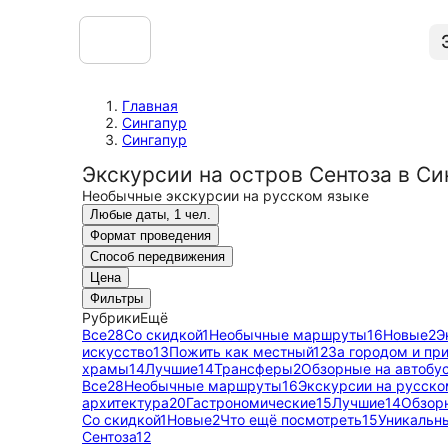
Главная
Сингапур
Сингапур
Экскурсии на остров Сентоза в Си
Необычные экскурсии на русском языке
Любые даты, 1 чел.
Формат проведения
Способ передвижения
Цена
Фильтры
Рубрики
Ещё
Все
28
Со скидкой
1
Необычные маршруты
16
Новые
2
Э
искусство
13
Пожить как местный
12
За городом и пр
храмы
14
Лучшие
14
Трансферы
2
Обзорные на автобу
Все
28
Необычные маршруты
16
Экскурсии на русско
архитектура
20
Гастрономические
15
Лучшие
14
Обзор
Со скидкой
1
Новые
2
Что ещё посмотреть
15
Уникальн
Сентоза
12