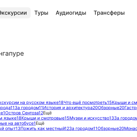
Экскурсии
Туры
Аудиогиды
Трансферы
нгапуре
кскурсии на русском языке
18
Что ещё посмотреть
15
Крыши и с
ирода
11
За городом
11
История и архитектура
20
Обзорные
20
Гастр
се
1
Остров Сентоза
12
Ещё
м языке
18
Крыши и смотровые
15
Музеи и искусство
13
За городо
ные на автобусе
1
Ещё
ый опыт
13
Пожить как местный
12
За городом
11
Обзорные
20
Монас