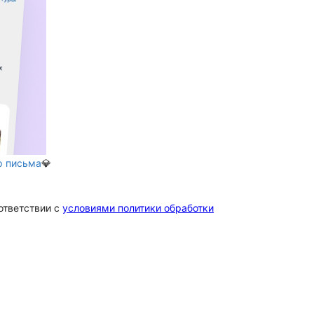
р письма
💎
ответствии c
условиями политики обработки