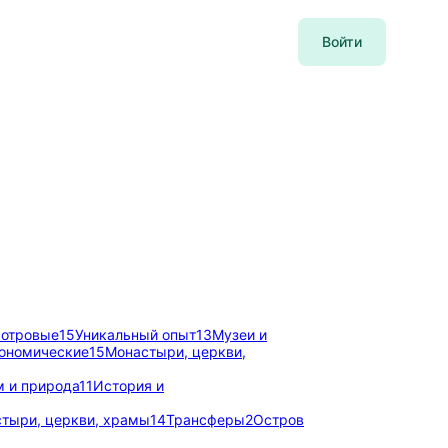
Войти
мотровые
15
Уникальный опыт
13
Музеи и
ономические
15
Монастыри, церкви,
м и природа
11
История и
тыри, церкви, храмы
14
Трансферы
2
Остров