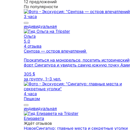
12 предложений
По популярности
3 часа
индивидуальная
Ольга
5,0
4 отзыва
Сентоза — остров впечатлений
Прокатиться на монорельсе, посетить исторический
форт Сингапура и увидеть самую южную точку Азии
305 $
за группу, 1–3 чел.
4 часа
Пешком
индивидуальная
Елизавета
Ждёт отзывов
Новое
Сингапур: главные места и секретные уголки