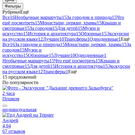
Фильтры
Рубрики
Ещё
Все
16
Необычные маршруты
15
За городом и природа
15
Что
ещё посмотреть
15
Монастыри, церкви, храмы
15
Крыши и
смотровые
15
За городом
15
Для детей
15
Музеи и
искусство
15
История и архитектура
15
Обзорные
15
Экскурсии
на русском языке
12
Лучшие
10
Трансферы
1
Однодневные
1
Ещё
Все
16
За городом и природа
15
Монастыри, церкви, храмы
15
За
городом
15
Музеи и
искусство
15
Обзорные
15
Лучшие
10
Однодневные
1
Необычные маршруты
15
Что ещё посмотреть
15
Крыши и
смотровые
15
Для детей
15
История и архитектура
15
Экскурсии
на русском языке
12
Трансферы
1
Ещё
15 предложений
По популярности
2 часа
Пешком
индивидуальная
Андрей
4,94
67 отзывов