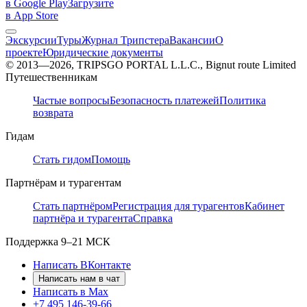
в Google Play
Загрузите
в App Store
Экскурсии
Туры
Журнал Трипстера
Вакансии
О
проекте
Юридические документы
© 2013—2026, TRIPSGO PORTAL L.L.C., Bignut route Limited
Путешественникам
Частые вопросы
Безопасность платежей
Политика
возврата
Гидам
Стать гидом
Помощь
Партнёрам и турагентам
Стать партнёром
Регистрация для турагентов
Кабинет
партнёра и турагента
Справка
Поддержка
9–21 МСК
Написать ВКонтакте
Написать нам в чат
Написать в Max
+7 495 146-39-66