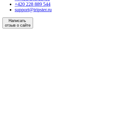
+420 228 889 544
support@tripster.ru
Написать
отзыв о сайте