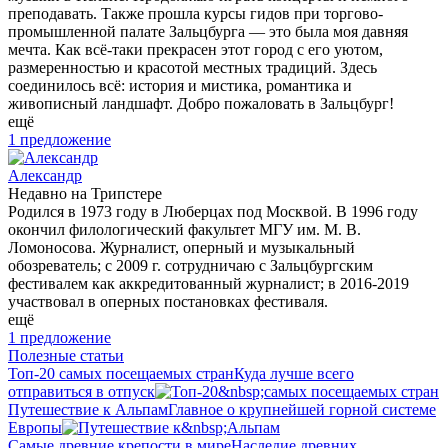
преподавать. Также прошла курсы гидов при торгово-
промышленной палате Зальцбурга — это была моя давняя
мечта. Как всё-таки прекрасен этот город с его уютом,
размеренностью и красотой местных традиций. Здесь
соединилось всё: история и мистика, романтика и
живописный ландшафт. Добро пожаловать в Зальцбург!
ещё
1 предложение
Александр
Недавно на Трипстере
Родился в 1973 году в Люберцах под Москвой. В 1996 году
окончил филологический факультет МГУ им. М. В.
Ломоносова. Журналист, оперный и музыкальный
обозреватель; с 2009 г. сотрудничаю с Зальцбургским
фестивалем как аккредитованный журналист; в 2016-2019
участвовал в оперных постановках фестиваля.
ещё
1 предложение
Полезные статьи
Топ-20 самых посещаемых стран
Куда лучше всего
отправиться в отпуск
Путешествие к Альпам
Главное о крупнейшей горной системе
Европы
Самые древние крепости в мире
Наследие древних