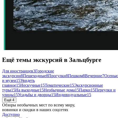
Ещё темы экскурсий в Зальцбурге
Для иностранцев
3
Городские
экскурсии
8
Пешеходные
8
Прогулки
8
Пешком
8
Вечерние
7
Осень
и музеи
15
Увидеть
главное
15
Нескучные
15
Тематические
15
Экскурсионные
туры
15
На выходные
15
Необычные дома
15
Парки
15
Переулки и
улицы
15
Усадьбы и дворцы
15
Индивидуальные
15
Ещё 4
Обзоры необычных мест по всему миру,
новинки и скидки в наших соцсетях
Доступно