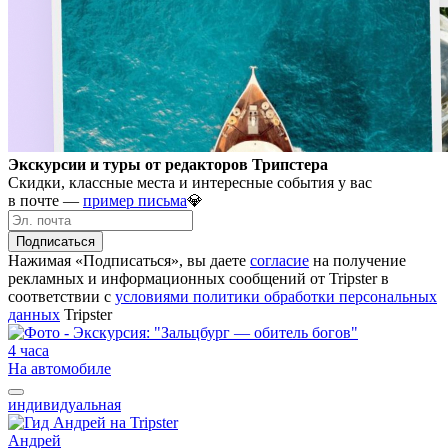
Экскурсии и туры от редакторов Трипстера
Скидки, классные места и интересные события у вас
в почте —
пример письма
💎
Подписаться
Нажимая «Подписаться», вы даете
согласие
на получение
рекламных и информационных сообщений от Tripster в
соответствии c
условиями политики обработки персональных
данных
Tripster
4 часа
На автомобиле
индивидуальная
Андрей