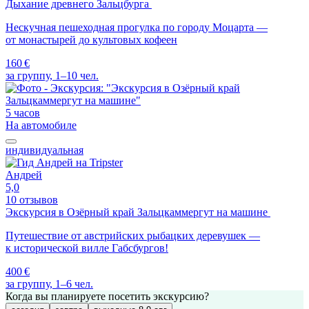
Дыхание древнего Зальцбурга
Нескучная пешеходная прогулка по городу Моцарта —
от монастырей до культовых кофеен
160 €
за группу, 1–10 чел.
5 часов
На автомобиле
индивидуальная
Андрей
5,0
10 отзывов
Экскурсия в Озёрный край Зальцкаммергут на машине
Путешествие от австрийских рыбацких деревушек —
к исторической вилле Габсбургов!
400 €
за группу, 1–6 чел.
Когда вы планируете посетить экскурсию?