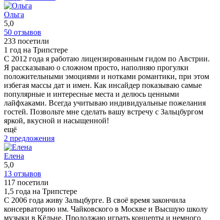
Ольга
5,0
50 отзывов
233 посетили
1 год на Трипстере
С 2012 года я работаю лицензированным гидом по Австрии.
Я рассказываю о сложном просто, наполняю прогулки
положительными эмоциями и нотками романтики, при этом
избегая массы дат и имен. Как инсайдер показываю самые
популярные и интересные места и делюсь ценными
лайфхаками. Всегда учитываю индивидуальные пожелания
гостей. Позвольте мне сделать вашу встречу с Зальцбургом
яркой, вкусной и насыщенной!
ещё
2 предложения
Елена
5,0
13 отзывов
117 посетили
1,5 года на Трипстере
С 2006 года живу Зальцбурге. В своё время закончила
консерваторию им. Чайковского в Москве и Высшую школу
музыки в Кёльне. Продолжаю играть концерты и немного