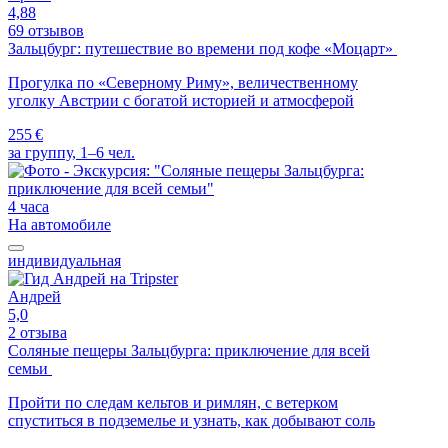
4,88
69 отзывов
Зальцбург: путешествие во времени под кофе «Моцарт»
Прогулка по «Северному Риму», величественному
уголку Австрии с богатой историей и атмосферой
255 €
за группу, 1–6 чел.
4 часа
На автомобиле
индивидуальная
Андрей
5,0
2 отзыва
Соляные пещеры Зальцбурга: приключение для всей
семьи
Пройти по следам кельтов и римлян, с ветерком
спуститься в подземелье и узнать, как добывают соль