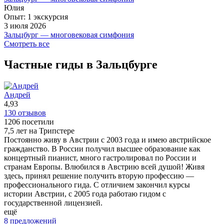
Получили массу незабываемых положительных эмоций.
Ольга очень профессиональный гид и исключительно
Юлия
ещё
Отдельно хочется сказать об Ольге - когда когда встретились
приятный и душеано теплый человек. Вся информация
Опыт: 1 экскурсия
с ней впервые - было ощущение, что знакомы с ней много
подавалась в хорошо восприимчевой форме, без какого либа
3 июля 2026
лет)) Сразу нашла подход к детям, расположила к себе с
перегруза с учетом индивидуальных потребностей. Ольга
Зальцбург — многовековая симфония
первой минуты. Чувствуется профессионализм,
открыла нам Зальцбург с очень интересной и необычной
Спасибо большое Ольге за экскурсию!Время пролетело
Смотреть все
многолетний опыт и знание свое дела. Время пролетело
стороны. Искренне советую брать экскурсии Ольги.
незаметно,даже дождь нам не помешал.Ольга очень
незаметно и получилось даже что немного вышли за
увлеченно рассказала нам историю города Зальцбург.Она
Частные гиды в Зальцбурге
ещё
регламент (столько было интересной информации)). Кроме
интеллектуал и просто хороший человек.Наша дочь была в
того, Ольга еще порекомендовала много различных
восторге от рассказа и чудесного города.Огромное
локаций на остальное время путешествия и посоветовала
Спасибо!
Андрей
как до них добраться. Спасибо Вам еще раз!! Всем
ещё
4,93
рекомендую!
130 отзывов
ещё
1206 посетили
7,5 лет на Трипстере
Постоянно живу в Австрии с 2003 года и имею австрийское
гражданство. В России получил высшее образование как
концертный пианист, много гастролировал по России и
странам Европы. Влюбился в Австрию всей душой! Живя
здесь, принял решение получить вторую профессию —
профессионального гида. С отличием закончил курсы
истории Австрии, с 2005 года работаю гидом с
государственной лицензией.
ещё
8 предложений