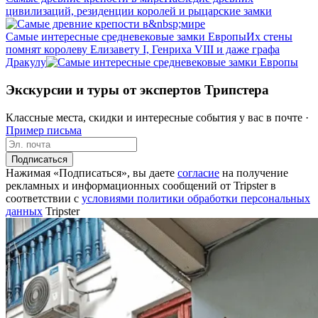
цивилизаций, резиденции королей и рыцарские замки
Самые интересные средневековые замки Европы
Их стены
помнят королеву Елизавету I, Генриха VIII и даже графа
Дракулу
Экскурсии и туры от экспертов Трипстера
Классные места, скидки и интересные события у вас в почте ·
Пример письма
Подписаться
Нажимая «Подписаться», вы даете
согласие
на получение
рекламных и информационных сообщений от Tripster в
соответствии c
условиями политики обработки персональных
данных
Tripster