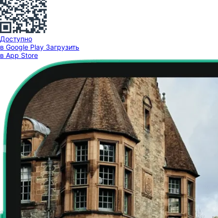
Доступно
в Google Play
Загрузить
в App Store