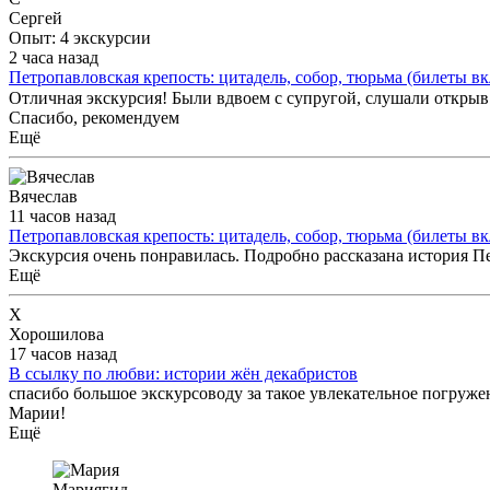
Сергей
Опыт: 4 экскурсии
2 часа назад
Петропавловская крепость: цитадель, собор, тюрьма (билеты в
Отличная экскурсия! Были вдвоем с супругой, слушали открыв
Спасибо, рекомендуем
Ещё
Вячеслав
11 часов назад
Петропавловская крепость: цитадель, собор, тюрьма (билеты в
Экскурсия очень понравилась. Подробно рассказана история П
Ещё
Х
Хорошилова
17 часов назад
В ссылку по любви: истории жён декабристов
спасибо большое экскурсоводу за такое увлекательное погруже
Марии!
Ещё
Мария
гид