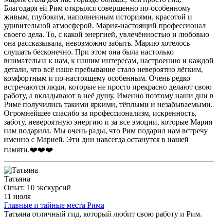
Благодаря ей Рим открылся совершенно по-особенному —
живым, глубоким, наполненным историями, красотой и
удивительной атмосферой. Мария-настоящий профессионал
своего дела. То, с какой энергией, увлечённостью и любовью
она рассказывала, невозможно забыть. Марию хотелось
слушать бесконечно. При этом она была настолько
внимательна к нам, к нашим интересам, настроению и каждой
детали, что всё наше пребывание стало невероятно лёгким,
комфортным и по-настоящему особенным. Очень редко
встречаются люди, которые не просто прекрасно делают свою
работу, а вкладывают в неё душу. Именно поэтому наши дни в
Риме получились такими яркими, тёплыми и незабываемыми.
Огромнейшее спасибо за профессионализм, искренность,
заботу, невероятную энергию и за все эмоции, которые Мария
нам подарила. Мы очень рады, что Рим подарил нам встречу
именно с Марией. Эти дни навсегда останутся в нашей
памяти.❤️❤️❤️
Татьяна
Опыт: 10 экскурсий
11 июля
Главные и тайные места Рима
Татьяна отличный гид, который любит свою работу и Рим.