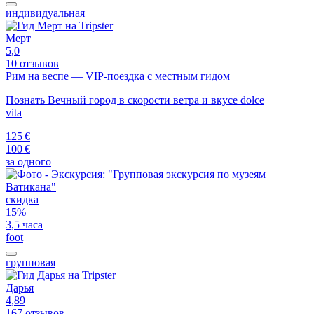
индивидуальная
Мерт
5,0
10 отзывов
Рим на веспе — VIP-поездка с местным гидом
Познать Вечный город в скорости ветра и вкусе dolce
vita
125 €
100 €
за одного
скидка
15%
3,5 часа
foot
групповая
Дарья
4,89
167 отзывов