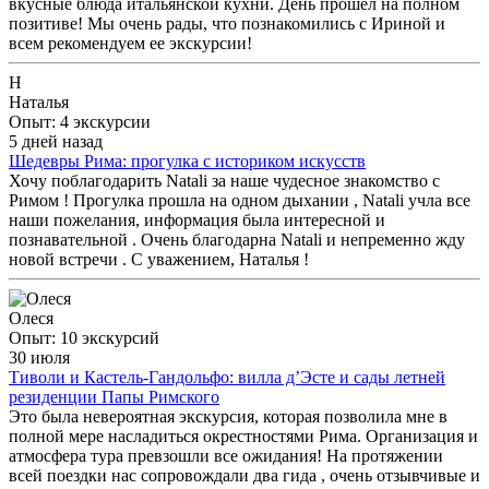
вкусные блюда итальянской кухни. День прошел на полном
позитиве! Мы очень рады, что познакомились с Ириной и
всем рекомендуем ее экскурсии!
Н
Наталья
Опыт: 4 экскурсии
5 дней назад
Шедевры Рима: прогулка с историком искусств
Хочу поблагодарить Natali за наше чудесное знакомство с
Римом ! Прогулка прошла на одном дыхании , Natali учла все
наши пожелания, информация была интересной и
познавательной . Очень благодарна Natali и непременно жду
новой встречи . С уважением, Наталья !
Олеся
Опыт: 10 экскурсий
30 июля
Тиволи и Кастель-Гандольфо: вилла д’Эсте и сады летней
резиденции Папы Римского
Это была невероятная экскурсия, которая позволила мне в
полной мере насладиться окрестностями Рима. Организация и
атмосфера тура превзошли все ожидания! На протяжении
всей поездки нас сопровождали два гида , очень отзывчивые и