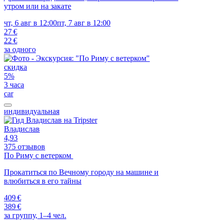
утром или на закате
чт, 6 авг в 12:00
пт, 7 авг в 12:00
27 €
22 €
за одного
скидка
5%
3 часа
car
индивидуальная
Владислав
4,93
375 отзывов
По Риму с ветерком
Прокатиться по Вечному городу на машине и
влюбиться в его тайны
409 €
389 €
за группу, 1–4 чел.