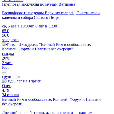
Групповая экскурсия по музеям Ватикана
Расшифровать шедевры Верхних галерей, Сикстинской
капеллы и собора Святого Петра
ср, 5 авг в 10:00
чт, 6 авг в 11:30
65 €
56 €
за одного
скидка
20%
2 часа
foot
групповая
Олег
4,79
34 отзыва
Вечный Рим в особом свете: Колизей, Форум и Палатин
без очереди
Древний город без толп, жары и спешки — ранним