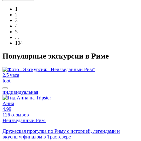
1
2
3
4
5
...
104
Популярные экскурсии в Риме
2,5 часа
foot
индивидуальная
Анна
4,99
126 отзывов
Неизведанный Рим
Дружеская прогулка по Риму с историей, легендами и
вкусным финалом в Трастевере