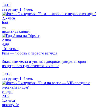
140 €
за группу, 1–4 чел.
2,5 часа
foot
индивидуальная
Анна
4,99
101 отзыв
Рим — любовь с первого взгляда
Знаковые места и уютные дворики: увидеть город
изнутри без туристических клише
140 €
за группу, 1–4 чел.
скидка
20%
1,5 часа
motorcycle