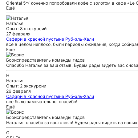
Oriental 5*( конечно попробовали кофе с золотом в кафе «Le 
Ещё
Форсаж 7, прогулялись по набережной Абу-Даби. Не успели т
успели на ужин . Гиду Фарха огромное спасибо за экскурсию
дороге . Без проблем везде зашли . Мечеть поразила архите
Наталья
обязательно к вам обратимся , очень хочется попасть в Лув
Опыт: 8 экскурсий
27 февраля
Сафари в красной пустыне Руб-эль-Хали
все в целом неплохо, были периоды ожидания, когда собира
Ещё
Борис
представитель команды гидов
Спасибо Наталья за ваш отзыв. Будем рады видеть вас снова
Н
Наталья
Опыт: 2 экскурсии
26 февраля
Сафари в красной пустыне Руб-эль-Хали
все было замечательно, спасибо!
Ещё
Борис
представитель команды гидов
Наталья, спасибо за ваш отзыв! Будем рады видеть на наших
О
ОЛЬГА