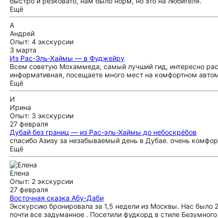
быстро и резковато, нам было норм, но это на любителя.
Ещё
А
Андрей
Опыт: 4 экскурсии
3 марта
Из Рас-Эль-Хаймы — в Фуджейру
Всем советую Мохаммеда, самый лучший гид, интересно рас
информативная, посещаете много мест на комфортном автом
Ещё
И
Ирина
Опыт: 3 экскурсии
27 февраля
Дубай без границ — из Рас-эль-Хаймы до небоскрёбов
спасибо Азизу за незабываемый день в Дубае. очень комфор
Ещё
Елена
Опыт: 2 экскурсии
27 февраля
Восточная сказка Абу-Даби
Экскурсию бронировала за 1,5 недели из Москвы. Нас было 2
почти все задуманное . Посетили фудкорд в стиле Безумного 