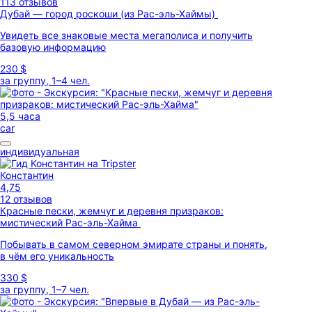
113 отзывов
Дубай — город роскоши (из Рас-эль-Хаймы)
Увидеть все знаковые места мегаполиса и получить
базовую информацию
230 $
за группу, 1–4 чел.
5,5 часа
car
индивидуальная
Константин
4,75
12 отзывов
Красные пески, жемчуг и деревня призраков:
мистический Рас-эль-Хайма
Побывать в самом северном эмирате страны и понять,
в чём его уникальность
330 $
за группу, 1–7 чел.