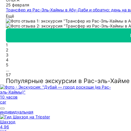
25 февраля
Трансфер из Рас-Эль-Хаймы в Абу-Даби и обратно: день на в
Выражаем благодарность от нашей семьи за поездку в Абу-Д
Ещё
на отдых. Евгения , организатор, всегда была на связи , по
машина приехала точно до минуты за нами, чистая, водитель
Спасибо большое! Очень приятно когда все четко, отлично 
за исполненную мечту -увидеть Абу-Даби!
1
2
3
4
5
...
57
Популярные экскурсии в Рас-эль-Хайме
10 часов
car
индивидуальная
Шахзод
4,96