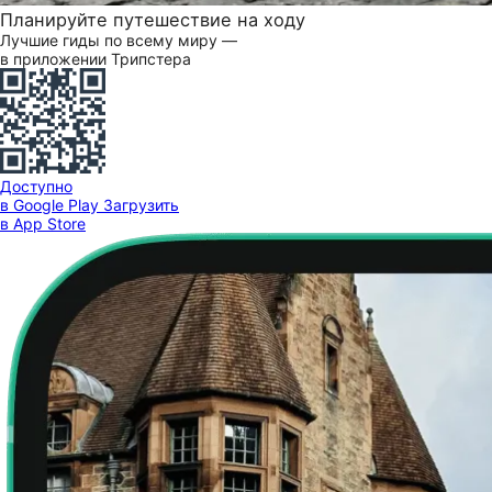
Планируйте путешествие на ходу
Лучшие гиды по всему миру —
в приложении Трипстера
Доступно
в Google Play
Загрузить
в App Store