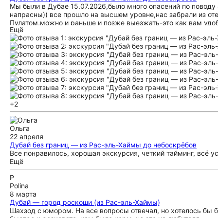
Мы были в Дубае 15.07.2026,было много опасений по поводу
напрасны)) все прошло на высшем уровне,нас забрали из от
Пулатом,можно и раньше и позже выезжать-это как вам удо
Ещё
самые жаркие часы нам было комфортно. Мы отдыхали вдвое
маршрут так,что мы все успели,за что ему большое спасибо
слушал с удовольствием.Утром мы посетили смотровую Паль
поехали в имерсивное пространство айя юниверс, после чего
водопад, потом на заказ поднялись на скай вью и попали на 
было толп людей,на всех локациях почти можно было сфотог
поездки,даже на ужин в отель успели) когда поедем в следу
места) к слову сказать такая экскурсия в отеле обошлась бы
скидками,так что наша задача была только наслаждаться по
+2
Ольга
22 апреля
Дубай без границ — из Рас-эль-Хаймы до небоскрёбов
Все понравилось, хорошая экскурсия, четкий тайминг, всё усп
Ещё
P
Polina
8 марта
Дубай — город роскоши (из Рас-эль-Хаймы)
Шахзод с юмором. На все вопросы отвечал, но хотелось бы 