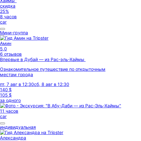
скидка
25%
8 часов
car
Мини-группа
Амин
5,0
6 отзывов
Впервые в Дубай — из Рас-эль-Хаймы
Ознакомительное путешествие по открыточным
местам города
пт, 7 авг в 12:30
сб, 8 авг в 12:30
140 $
105 $
за одного
11 часов
car
индивидуальная
Александра