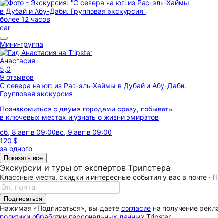
более 12 часов
car
Мини-группа
Анастасия
5,0
9 отзывов
С севера на юг: из Рас-эль-Хаймы в Дубай и Абу-Даби.
Групповая экскурсия
Познакомиться с двумя городами сразу, побывать
в ключевых местах и узнать о жизни эмиратов
сб, 8 авг в 09:00
вс, 9 авг в 09:00
120 $
за одного
Показать все
Экскурсии и туры от экспертов Трипстера
Классные места, скидки и интересные события у вас в почте ·
П
Подписаться
Нажимая «Подписаться», вы даете
согласие
на получение рекла
политики обработки персональных данных
Tripster