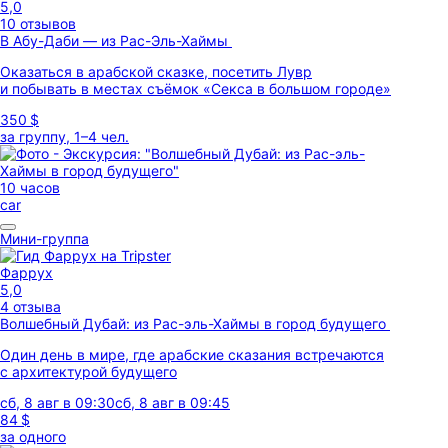
5,0
10 отзывов
В Абу-Даби — из Рас-Эль-Хаймы
Оказаться в арабской сказке, посетить Лувр
и побывать в местах съёмок «Секса в большом городе»
350 $
за группу, 1–4 чел.
10 часов
car
Мини-группа
Фаррух
5,0
4 отзыва
Волшебный Дубай: из Рас-эль-Хаймы в город будущего
Один день в мире, где арабские сказания встречаются
с архитектурой будущего
сб, 8 авг в 09:30
сб, 8 авг в 09:45
84 $
за одного