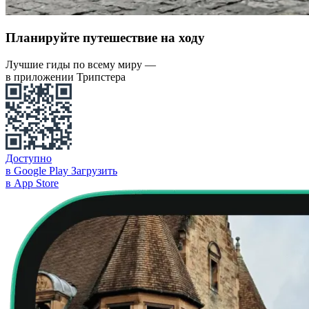
Планируйте путешествие на ходу
Лучшие гиды по всему миру —
в приложении Трипстера
Доступно
в Google Play
Загрузить
в App Store