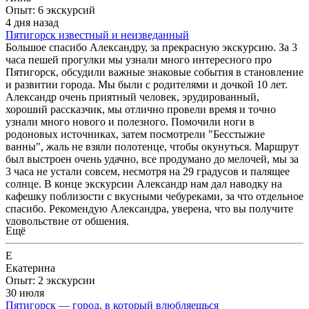
Опыт: 6 экскурсий
4 дня назад
Пятигорск известный и неизведанный
Большое спасибо Александру, за прекрасную экскурсию. За 3
часа пешей прогулки мы узнали много интересного про
Пятигорск, обсудили важные знаковые события в становление
и развитии города. Мы были с родителями и дочкой 10 лет.
Александр очень приятный человек, эрудированный,
хороший рассказчик, мы отлично провели время и точно
узнали много нового и полезного. Помочили ноги в
родоновых источниках, затем посмотрели "Бесстыжие
ванны", жаль не взяли полотенце, чтобы окунуться. Маршрут
был выстроен очень удачно, все продумано до мелочей, мы за
3 часа не устали совсем, несмотря на 29 градусов и палящее
солнце. В конце экскурсии Александр нам дал наводку на
кафешку поблизости с вкусными чебуреками, за что отдельное
спасибо. Рекомендую Александра, уверена, что вы получите
удовольствие от общения.
Ещё
Е
Екатерина
Опыт: 2 экскурсии
30 июля
Пятигорск — город, в который влюбляешься