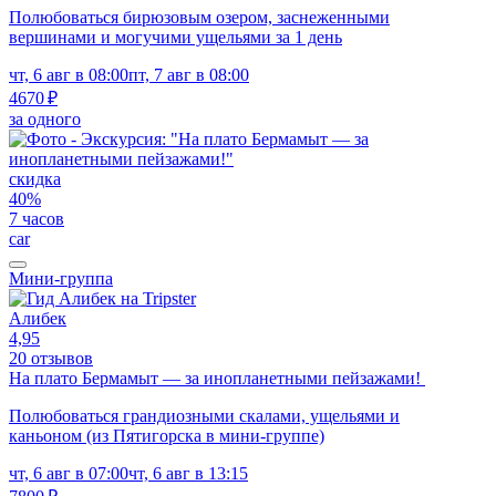
Полюбоваться бирюзовым озером, заснеженными
вершинами и могучими ущельями за 1 день
чт, 6 авг в 08:00
пт, 7 авг в 08:00
4670 ₽
за одного
скидка
40%
7 часов
car
Мини-группа
Алибек
4,95
20 отзывов
На плато Бермамыт — за инопланетными пейзажами!
Полюбоваться грандиозными скалами, ущельями и
каньоном (из Пятигорска в мини-группе)
чт, 6 авг в 07:00
чт, 6 авг в 13:15