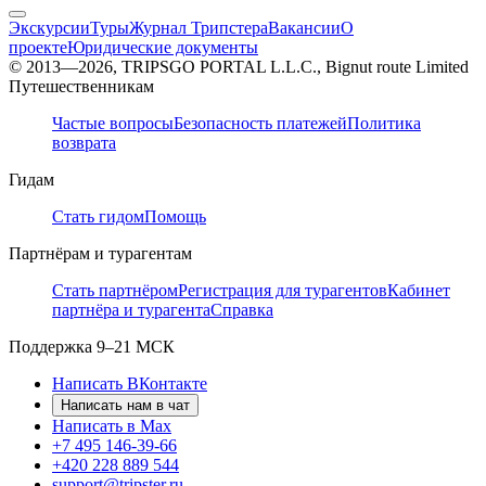
Экскурсии
Туры
Журнал Трипстера
Вакансии
О
проекте
Юридические документы
© 2013—2026, TRIPSGO PORTAL L.L.C., Bignut route Limited
Путешественникам
Частые вопросы
Безопасность платежей
Политика
возврата
Гидам
Стать гидом
Помощь
Партнёрам и турагентам
Стать партнёром
Регистрация для турагентов
Кабинет
партнёра и турагента
Справка
Поддержка
9–21 МСК
Написать ВКонтакте
Написать нам в чат
Написать в Max
+7 495 146-39-66
+420 228 889 544
support@tripster.ru