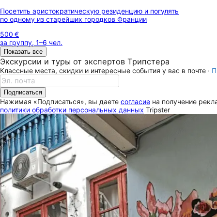
Посетить аристократическую резиденцию и погулять
по одному из старейших городков Франции
500 €
за группу, 1–6 чел.
Показать все
Экскурсии и туры от экспертов Трипстера
Классные места, скидки и интересные события у вас в почте ·
П
Подписаться
Нажимая «Подписаться», вы даете
согласие
на получение рекла
политики обработки персональных данных
Tripster