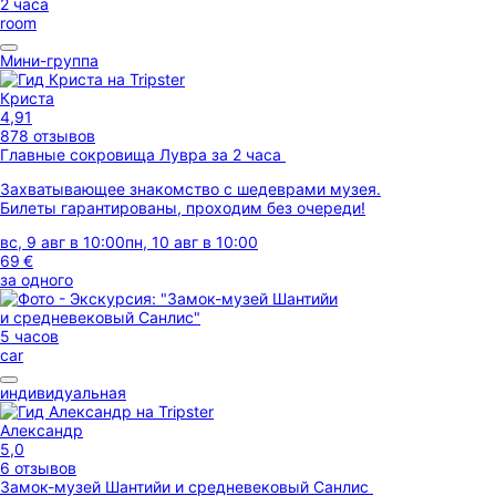
2 часа
room
Мини-группа
Криста
4,91
878 отзывов
Главные сокровища Лувра за 2 часа
Захватывающее знакомство с шедеврами музея.
Билеты гарантированы, проходим без очереди!
вс, 9 авг в 10:00
пн, 10 авг в 10:00
69 €
за одного
5 часов
car
индивидуальная
Александр
5,0
6 отзывов
Замок-музей Шантийи и средневековый Санлис