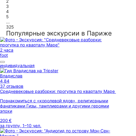
2
3
4
5
...
325
Популярные экскурсии в Париже
2 часа
foot
индивидуальная
Владислав
4,84
37 отзывов
Средневековые разборки: прогулка по кварталу Маре
Познакомиться с «королевой ядов», религиозными
фанатиками Гизы, тамплиерами и другими героями
эпохи
200 €
за группу, 1–10 чел.