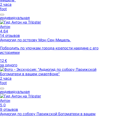
2 часа
foot
индивидуальная
Антон
4,64
14 отзывов
Аудиогид по острову Мон-Сен-Мишель
Побродить по улочкам города-крепости наедине с его
историями
12 €
за одного
2 часа
foot
индивидуальная
Антон
5,0
9 отзывов
Аудиогид по собору Парижской Богоматери в вашем