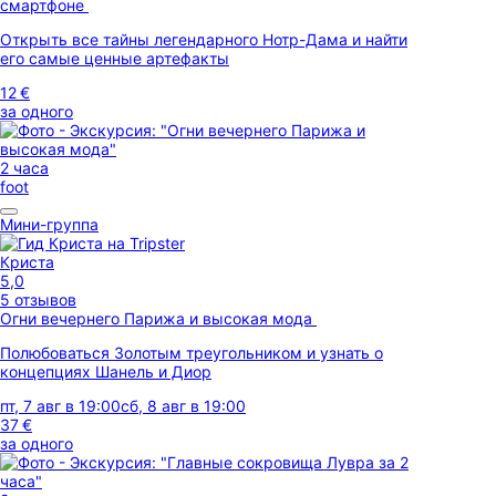
смартфоне
Открыть все тайны легендарного Нотр-Дама и найти
его самые ценные артефакты
12 €
за одного
2 часа
foot
Мини-группа
Криста
5,0
5 отзывов
Огни вечернего Парижа и высокая мода
Полюбоваться Золотым треугольником и узнать о
концепциях Шанель и Диор
пт, 7 авг в 19:00
сб, 8 авг в 19:00
37 €
за одного