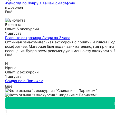
Аудиогид по Лувру в вашем смартфоне
я доволен
Ещё
Виолетта
Опыт: 5 экскурсий
1 августа
Главные сокровища Лувра за 2 часа
Отличная ознакомительная экскурсия с приятным гидом Людм
комфортнее. Материал был подан занимательно, гид приятна 
посещения Лувра всем рекомендую именно эту экскурсию. Бо
Ещё
И
Ирина
Опыт: 2 экскурсии
1 августа
Свидание с Парижем
хорошо построена экскурсия. Татьяна очень интересно расск
Ещё
телефон . 3 часа пролетели незаметно. спасибо!
1