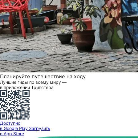
Планируйте путешествие на ходу
Лучшие гиды по всему миру —
в приложении Трипстера
Доступно
в Google Play
Загрузить
в App Store