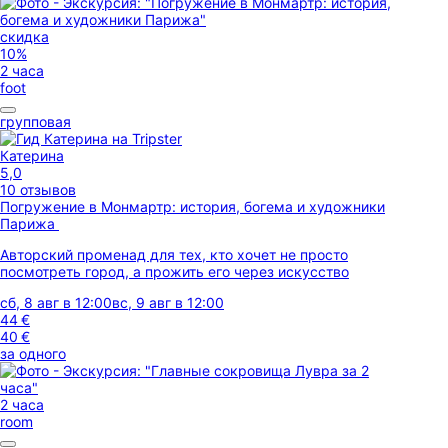
скидка
10%
2 часа
foot
групповая
Катерина
5,0
10 отзывов
Погружение в Монмартр: история, богема и художники
Парижа
Авторский променад для тех, кто хочет не просто
посмотреть город, а прожить его через искусство
сб, 8 авг в 12:00
вс, 9 авг в 12:00
44 €
40 €
за одного
2 часа
room