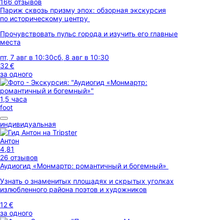
166 отзывов
Париж сквозь призму эпох: обзорная экскурсия
по историческому центру
Прочувствовать пульс города и изучить его главные
места
пт, 7 авг в 10:30
сб, 8 авг в 10:30
32 €
за одного
1,5 часа
foot
индивидуальная
Антон
4,81
26 отзывов
Аудиогид «Монмартр: романтичный и богемный»
Узнать о знаменитых площадях и скрытых уголках
излюбленного района поэтов и художников
12 €
за одного