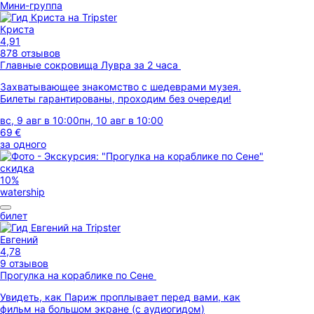
Мини-группа
Криста
4,91
878 отзывов
Главные сокровища Лувра за 2 часа
Захватывающее знакомство с шедеврами музея.
Билеты гарантированы, проходим без очереди!
вс, 9 авг в 10:00
пн, 10 авг в 10:00
69 €
за одного
скидка
10%
watership
билет
Евгений
4,78
9 отзывов
Прогулка на кораблике по Сене
Увидеть, как Париж проплывает перед вами, как
фильм на большом экране (с аудиогидом)