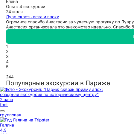
Елена
Опыт: 4 экскурсии
24 июля
Лувр сквозь века и эпохи
Огромное спасибо Анастасии за чудесную прогулку по Лувру.
Анастасия организовала это знакомство идеально. Спасибо б
1
2
3
4
5
...
244
Популярные экскурсии в Париже
2 часа
foot
групповая
Галина
4,9