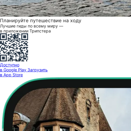
Планируйте путешествие на ходу
Лучшие гиды по всему миру —
в приложении Трипстера
Доступно
в Google Play
Загрузить
в App Store