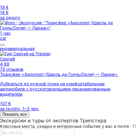
19 €
18 €
за одного
1 час
car
индивидуальная
Сергей
4,99
79 отзывов
Трансфер «Аэропорт (Шарль де Голль/Орли) — Париж»
Добраться до нужной точки на комфортабельном
автомобиле с русскоговорящими лицензированным
водителем
107 €
за группу, 1–3 чел.
Показать все
Экскурсии и туры от экспертов Трипстера
Классные места, скидки и интересные события у вас в почте ·
П