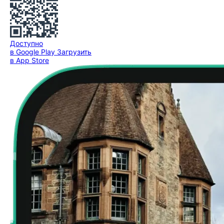
Доступно
в Google Play
Загрузить
в App Store