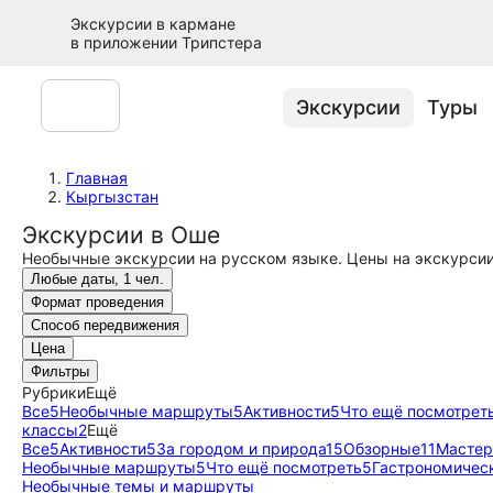
Экскурсии в кармане
в приложении Трипстера
Экскурсии
Туры
Главная
Кыргызстан
Экскурсии в Оше
Необычные экскурсии на русском языке. Цены на экскурсии
Любые даты, 1 чел.
Формат проведения
Способ передвижения
Цена
Фильтры
Рубрики
Ещё
Все
5
Необычные маршруты
5
Активности
5
Что ещё посмотрет
классы
2
Ещё
Все
5
Активности
5
За городом и природа
15
Обзорные
11
Мастер
Необычные маршруты
5
Что ещё посмотреть
5
Гастрономичес
Необычные темы и маршруты