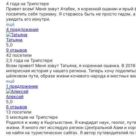
увидеть настоящий Памир в более спокойной обстановке
4 года на Трипстере
без толп людей
Привет всем! Меня зовут Атабек, я коренной ошанин и ярый
ещё
посвятить себя туризму. Я стараюсь быть не просто гидом,
увидеть его изнутри.
ещё
4 предложения
Татьяна
5,0
9 отзывов
42 посетили
2,5 года на Трипстере
Всем привет! Меня зовут Татьяна, я коренная ошанка. В 2018
интересная история у нашего региона. Теперь хочу поделит
шёлковом пути, образе жизни кочевого народа и местных ве
ещё
1 предложение
Алексей
5,0
6 отзывов
13 посетили
5 месяцев на Трипстере
Родился и живу в Кыргызстане. Я кандидат наук, геолог, пу
жизни. Я много лет исследую регион Центральной Азии и хо
не найти на туристических сайтах. Я автор путеводителей п