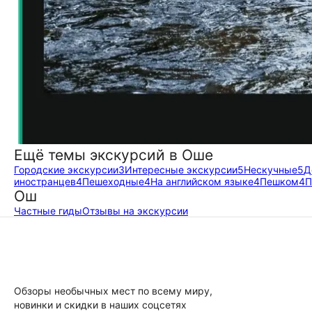
Ещё темы экскурсий в Оше
Городские экскурсии
3
Интересные экскурсии
5
Нескучные
5
Д
иностранцев
4
Пешеходные
4
На английском языке
4
Пешком
4
П
Ош
Частные гиды
Отзывы на экскурсии
Обзоры необычных мест по всему миру,
новинки и скидки в наших соцсетях