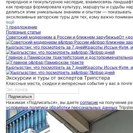
природное и геокультурное наследие, взаимосвязь ландшафт
как природа формировала культуру, маршруты и судьбы нар
делиться этим уникальным знанием и опытом — показывать 
эксклюзивные авторские туры для тех, кому важно пониман
ещё
1 предложение
Полезные статьи
Советский модернизм в России и ближнем зарубежье
От «до
Кыргызстан: что посмотреть за 7 дней
Красоты Иссык‑Куля, ин
Главное о Памирском тракте
История и до­сто­при­ме­ча­тель
Кыргызстан: что посмотреть за 7 дней
Красоты Иссык‑Куля, ин
Экскурсии и туры от экспертов Трипстера
Классные места, скидки и интересные события у вас в почте
Подписаться
Нажимая «Подписаться», вы даете
согласие
на получение ре
условиями политики обработки персональных данных
Tripste