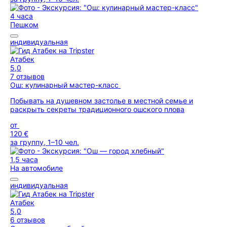
4 часа
Пешком
индивидуальная
Атабек
5,0
7 отзывов
Ош: кулинарный мастер-класс
Побывать на душевном застолье в местной семье и
раскрыть секреты традиционного ошского плова
от
120 €
за группу, 1–10 чел.
1,5 часа
На автомобиле
индивидуальная
Атабек
5,0
6 отзывов