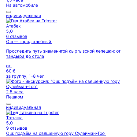
На автомобиле
индивидуальная
Атабек
5,0
6 отзывов
Ош — город хлебный
Проследить путь знаменитой кыргызской лепешки: от
тандыра до стола
от
60 €
за группу, 1–8 чел.
2,5 часа
Пешком
индивидуальная
Татьяна
5,0
9 отзывов
Ош: подъём на священную гору Сулейман-Тоо