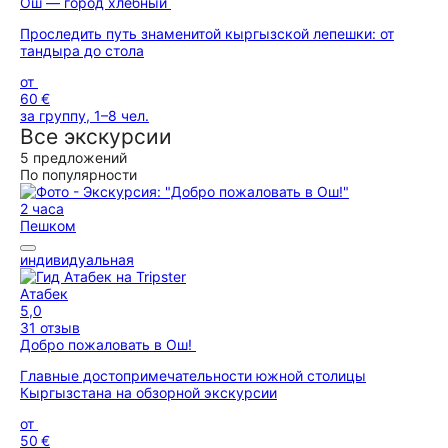
Ош — город хлебный
Проследить путь знаменитой кыргызской лепешки: от
тандыра до стола
от
60 €
за группу, 1–8 чел.
Все экскурсии
5 предложений
По популярности
2 часа
Пешком
индивидуальная
Атабек
5,0
31 отзыв
Добро пожаловать в Ош!
Главные достопримечательности южной столицы
Кыргызстана на обзорной экскурсии
от
50 €