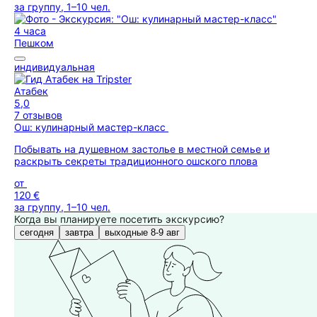
за группу, 1–10 чел.
4 часа
Пешком
индивидуальная
Атабек
5,0
7 отзывов
Ош: кулинарный мастер-класс
Побывать на душевном застолье в местной семье и
раскрыть секреты традиционного ошского плова
от
120 €
за группу, 1–10 чел.
Когда вы планируете посетить экскурсию?
сегодня
завтра
выходные 8-9 авг