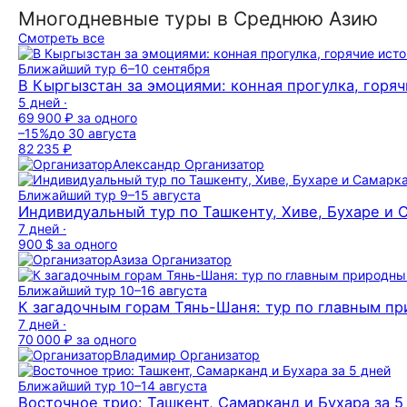
Многодневные туры в Среднюю Азию
Смотреть все
Ближайший тур
6–10 сентября
В Кыргызстан за эмоциями: конная прогулка, горяч
5 дней ·
69 900 ₽
за одного
–15%
до 30 августа
82 235 ₽
Александр
Организатор
Ближайший тур
9–15 августа
Индивидуальный тур по Ташкенту, Хиве, Бухаре и
7 дней ·
900 $
за одного
Азиза
Организатор
Ближайший тур
10–16 августа
К загадочным горам Тянь-Шаня: тур по главным 
7 дней ·
70 000 ₽
за одного
Владимир
Организатор
Ближайший тур
10–14 августа
Восточное трио: Ташкент, Самарканд и Бухара за 5