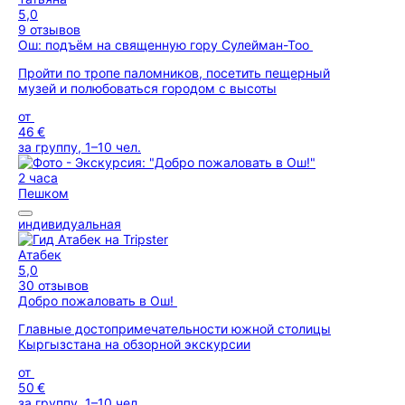
5,0
9 отзывов
Ош: подъём на священную гору Сулейман-Тоо
Пройти по тропе паломников, посетить пещерный
музей и полюбоваться городом с высоты
от
46 €
за группу, 1–10 чел.
2 часа
Пешком
индивидуальная
Атабек
5,0
30 отзывов
Добро пожаловать в Ош!
Главные достопримечательности южной столицы
Кыргызстана на обзорной экскурсии
от
50 €
за группу, 1–10 чел.