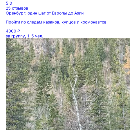
5,0
25 отзывов
Оренбург: один шаг от Европы до Азии
Пройти по следам казаков, купцов и космонавтов
4000 ₽
за группу, 1–5 чел.