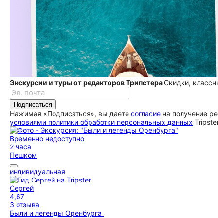
Экскурсии и туры от редакторов Трипстера
Скидки, классн
Подписаться
Нажимая «Подписаться», вы даете
согласие
на получение ре
условиями политики обработки персональных данных
Tripste
Временно недоступно
2 часа
Пешком
индивидуальная
Сергей
4,67
3 отзыва
Были и легенды Оренбурга