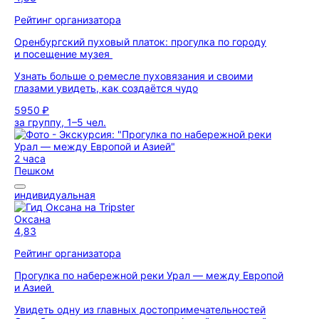
Рейтинг организатора
Оренбургский пуховый платок: прогулка по городу
и посещение музея
Узнать больше о ремесле пуховязания и своими
глазами увидеть, как создаётся чудо
5950 ₽
за группу, 1–5 чел.
2 часа
Пешком
индивидуальная
Оксана
4,83
Рейтинг организатора
Прогулка по набережной реки Урал — между Европой
и Азией
Увидеть одну из главных достопримечательностей