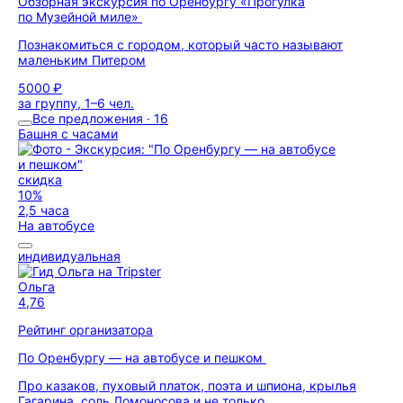
Обзорная экскурсия по Оренбургу «Прогулка
по Музейной миле»
Познакомиться с городом, который часто называют
маленьким Питером
5000 ₽
за группу, 1–6 чел.
Все предложения · 16
Башня с часами
скидка
10%
2,5 часа
На автобусе
индивидуальная
Ольга
4,76
Рейтинг организатора
По Оренбургу — на автобусе и пешком
Про казаков, пуховый платок, поэта и шпиона, крылья
Гагарина, соль Ломоносова и не только