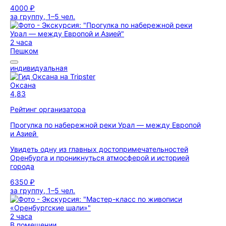
4000 ₽
за группу, 1–5 чел.
2 часа
Пешком
индивидуальная
Оксана
4,83
Рейтинг организатора
Прогулка по набережной реки Урал — между Европой
и Азией
Увидеть одну из главных достопримечательностей
Оренбурга и проникнуться атмосферой и историей
города
6350 ₽
за группу, 1–5 чел.
2 часа
В помещении