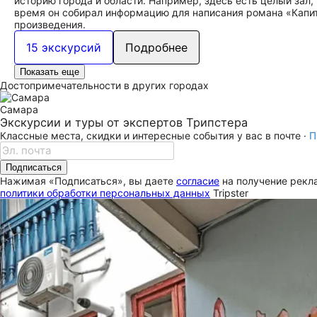
историю города и области. Например, здесь есть целый зал,
время он собирал информацию для написания романа «Капит
произведения.
15 экскурсий
Подробнее
Показать еще
Достопримечательности в других городах
Самара
Экскурсии и туры от экспертов Трипстера
Классные места, скидки и интересные события у вас в почте ·
П
Подписаться
Нажимая «Подписаться», вы даете
согласие
на получение рекла
политики обработки персональных данных
Tripster