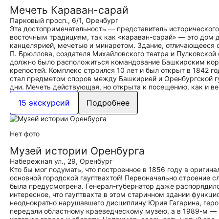
Мечеть Караван-сарай
Парковый просп., 6/1, Оренбург
Эта достопримечательность — представитель исторического 
восточным традициям, так как «караван-сарай» — это дом 
канцелярией, мечетью и минаретом. Здание, отличающееся 
П. Брюллова, создателя Михайловского театра и Пулковской 
должно было расположиться командование Башкирским корпу
крепостей. Комплекс строился 10 лет и был открыт в 1842 г
стал предметом споров между Башкирией и Оренбургской гу
дни. Мечеть действующая, но открыта к посещению, как и ве
15 экскурсий
Подробнее
Нет фото
Музей истории Оренбурга
Набережная ул., 29, Оренбург
Кто бы мог подумать, что построенное в 1856 году в оригин
основной городской гауптвахтой! Первоначально строение с
была предусмотрена. Генерал-губернатор даже распорядился
интересное, что гауптвахта в этом старинном здании функци
неоднократно нарушавшего дисциплину Юрия Гагарина, героя
передали областному краеведческому музею, а в 1989-м — 