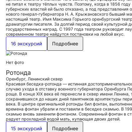
не питал к театру тёплых чувств. Поэтому, когда в 1856 год
губернских властей ей было отказано, а под представления
нового генерал-губернатора Н. А. Крыжановского бывший ма
настоящий театр. Имя Максима Горького оренбургский театр 
драматургии писателя. За долгий период своей культурной 
государственных наград. С 1997 года театром руководит ла
современном театре найдутся постановки на любой вкус.
16 экскурсий
Подробнее
Нет фото
Ротонда
Оренбург, Ленинский сквер
Красивая беседка-ротонда — истинная достопримечательност
случаю ухода в отставку военного губернатора Оренбурга П
роще. В конце XIX века её перенесли в сквер имени Ленина
сохранившихся до наших дней памятников архитектуры пери
века. В центре оригинальной ротонды бил фонтан, выполненн
времена фонтан убрали и поставили в беседке скамью. В 19
скамью вновь заменили фонтаном. Современный фонтан в ста
радует прохладной водой мать, купающая двоих детей.
15 экскурсий
Подробнее