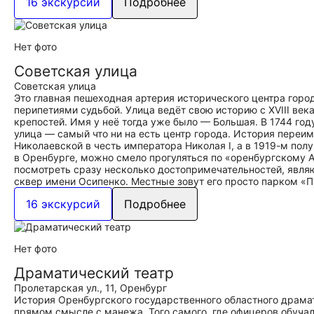
16 экскурсий
Подробнее
Нет фото
Советская улица
Советская улица
Это главная пешеходная артерия исторического центра горо
перипетиями судьбой. Улица ведёт свою историю с XVIII век
крепостей. Имя у неё тогда уже было — Большая. В 1744 го
улица — самый что ни на есть центр города. История переиме
Николаевской в честь императора Николая I, а в 1919-м пол
в Оренбурге, можно смело прогуляться по «оренбургскому А
посмотреть сразу несколько достопримечательностей, явля
сквер имени Осипенко. Местные зовут его просто парком «
16 экскурсий
Подробнее
Нет фото
Драматический театр
Пролетарская ул., 11, Оренбург
История Оренбургского государственного областного драмати
прямом смысле с манежа. Того самого, где офицеров обучал