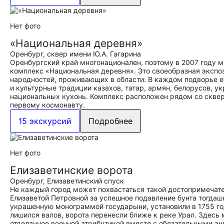
Нет фото
«Национальная деревня»
Оренбург, сквер имени Ю.А. Гагарина
Оренбургский край многонационален, поэтому в 2007 году 
комплекс «Национальная деревня». Это своеобразная экспо
народностей, проживающих в области. В каждом подворье ес
и культурные традиции казахов, татар, армян, белорусов, у
национальных кухонь. Комплекс расположен рядом со скверо
первому космонавту.
15 экскурсий
Подробнее
Нет фото
Елизаветинские ворота
Оренбург, Елизаветинский спуск
Не каждый город может похвастаться такой достопримечат
Елизаветой Петровной за успешное подавление бунта тогда
украшенную монограммой государыни, установили в 1755 году
лишился валов, ворота перенесли ближе к реке Урал. Здесь
отделанное военной атрибутикой вместе с обязательными ан