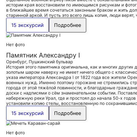
истории края восстановили по имеющимся рисункам и фотогр
в ближайшее время сочетаться законным браком и жить долг
старинной аркой. И пусть это всего лишь копия, люди верят,
15 экскурсий
Подробнее
Нет фото
Памятник Александру I
Оренбург, Пушкинский бульвар
История этого памятника оригинальна, как и многих других
золотым шаром наверху не имеет ничего общего с классиче
указа императора Александра I от 1822 года все жители Ор
военных нужд. Именно поэтому горожане не стремились стр
города от этой тяжёлой повинности, и благодарные граждане
доски с надписями о сём знаменательном событии. Поставле
набережную реки Урал, где и простоял до начала 50-х годов 
установили копию стелы, восстановленную по сохранившим
15 экскурсий
Подробнее
Нет фото