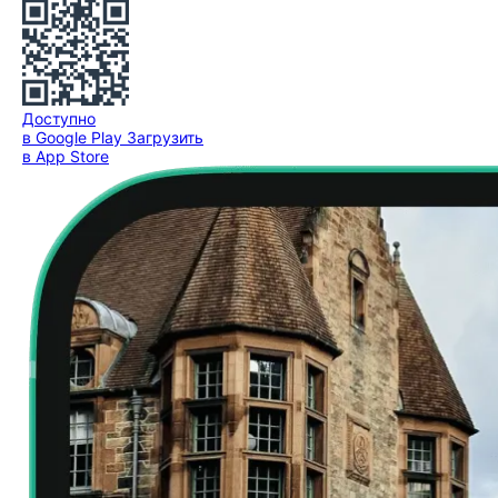
Доступно
в Google Play
Загрузить
в App Store