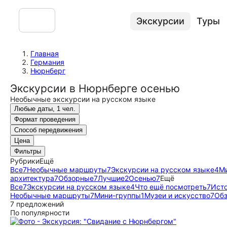
Экскурсии
Туры
Главная
Германия
Нюрнберг
Экскурсии в Нюрнберге осенью
Необычные экскурсии на русском языке
Любые даты, 1 чел.
Формат проведения
Способ передвижения
Цена
Фильтры
Рубрики
Ещё
Все
7
Необычные маршруты
7
Экскурсии на русском языке
4
М
архитектура
7
Обзорные
7
Лучшие
2
Осенью
7
Ещё
Все
7
Экскурсии на русском языке
4
Что ещё посмотреть
7
Исто
Необычные маршруты
7
Мини-группы
1
Музеи и искусство
7
Об
7 предложений
По популярности