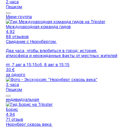
2 часа
Пешком
Мини-группа
Международная команда гидов
4,92
88 отзывов
Свидание с Нюрнбергом
Два часа, чтобы влюбиться в город: история,
атмосфера и неожиданные факты от местных жителей
пт, 7 авг в 15:15
сб, 8 авг в 15:15
30 €
за одного
3 часа
Пешком
индивидуальная
Борис
4,94
71 отзыв
Нюрнберг сквозь века