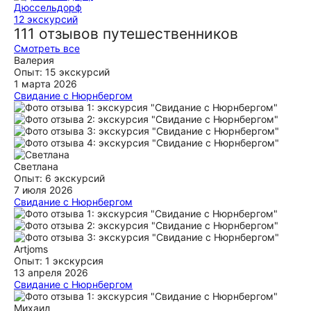
Дюссельдорф
12 экскурсий
111 отзывов путешественников
Смотреть все
Валерия
Опыт: 15 экскурсий
1 марта 2026
Свидание с Нюрнбергом
Забронировали экскурсию, оказалось, что никого больше
не будет, мы гуляли с экскурсоводом втроем! Погода была
великолепная, Вероника рассказывала все очень легко и
интересно! Мы отлично провели время, посмотрели
красивый город! всем рекомендую!
Светлана
ещё
Опыт: 6 экскурсий
7 июля 2026
Свидание с Нюрнбергом
Благодаря Веронике, увозим приятные воспоминания о
Нюрнберге и баночку пряников lebkuchen: живая и
увлекательная получилась экскурсия. Люблю такие
городские прогулки, в которые вплетены и исторические
Artjoms
факты, и колоритные легенды, приправленные
Опыт: 1 экскурсия
современными традициями. хочется и далее знакомится с
13 апреля 2026
проектом 15:15 от дочек отдельное спасибо Веронике - не
Свидание с Нюрнбергом
школьные вопросы привели их в восторг💛💯
Потрясающая экскурсия по старому городу!!! 🤩🤩🤩 Хочу
также поблагодарить Веронику за увлекательные
Михаил
ещё