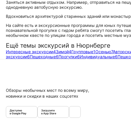
Заняться активным отдыхом. Например, отправиться на пеш
однодневную автобусную экскурсию.
Вдохновиться архитектурой старинных зданий или монастыре
На сайте есть и экскурсионные программы для юных путешес
познавательной прогулке с гидом ребята смогут посетить г
необычном квесте по улицам города и посетить местные муз
Ещё темы экскурсий в Нюрнберге
Интересные экскурсии
4
Зимой
4
Групповые
1
Осенью
7
Авторск
экскурсии
6
Пешеходные
6
Прогулки
6
Индивидуальные
6
Пешк
Обзоры необычных мест по всему миру,
новинки и скидки в наших соцсетях
Доступно
Загрузите
в Google Play
в App Store