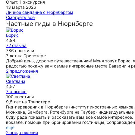
знакомства с гидом. Однозначно рекомендуем!!! Привет
впечатления. Мы первый раз в Германии. И нам (мы были с
Опыт: 1 экскурсия
ещё
вам Борис из Вильнюса!
сыном) очень повезло с экскурсоводом Мариной. Видно,
13 марта 2026
что она очень много знает, искренне любит город и хочет
Личное свидание с Нюрнбергом
ещё
раскрыть его перед нами. Особенно понравилось, как она
У нас была экскурсовод Марина ! У нас была очень разная
Смотреть все
рассказывает о средневековье — город оживает на
по возрасту группа но Марина рассказывалась
Частные гиды в Нюрнберге
глазах. Отличная подача материала, интересный маршрут,
информацию интересную всем !!! Все остались
доброжелательность. Нам все очень понравилось.
довольными этой экскурсией !!! А особенно экскурсоводом
Борис
Однозначно рекомендуем и экскурсию и экскурсовода.
Мариной !!! Спасибо большое вам !!!!
4,94
ещё
ещё
72 отзыва
786 посетили
7 лет на Трипстере
Добрый день, дорогие путешественники! Меня зовут Борис, 
радостью покажу вам самые интересные места Баварии и р
2 предложения
Светлана
4,57
7 отзывов
100 посетили
9,5 лет на Трипстере
Гид-переводчик в Нюрнберге (институт иностранных языков,
Мюнхена, Бамберга, Ротенбурга на Таубер- индивидуальные 
буду рада показать и рассказать вам всё самое интересное.
вокзале, помощь при бронировании гостиницы, сопровождени
ещё
2 предложения