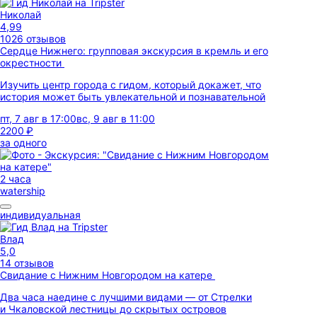
Николай
4,99
1026 отзывов
Сердце Нижнего: групповая экскурсия в кремль и его
окрестности
Изучить центр города с гидом, который докажет, что
история может быть увлекательной и познавательной
пт, 7 авг в 17:00
вс, 9 авг в 11:00
2200 ₽
за одного
2 часа
watership
индивидуальная
Влад
5,0
14 отзывов
Свидание с Нижним Новгородом на катере
Два часа наедине с лучшими видами — от Стрелки
и Чкаловской лестницы до скрытых островов