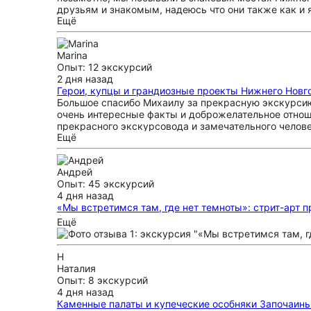
друзьям и знакомым, надеюсь что они также как и
Ещё
Marina
Опыт: 12 экскурсий
2 дня назад
Герои, купцы и грандиозные проекты Нижнего Новг
Большое спасибо Михаилу за прекрасную экскурсию!
очень интересные факты и доброжелательное отнош
прекрасного экскурсовода и замечательного челове
Ещё
Андрей
Опыт: 45 экскурсий
4 дня назад
«Мы встретимся там, где нет темноты»: стрит-арт
Отличная прогулка для знакомства с нижегородск
Ещё
Н
Наталия
Опыт: 8 экскурсий
4 дня назад
Каменные палаты и купеческие особняки Започаин