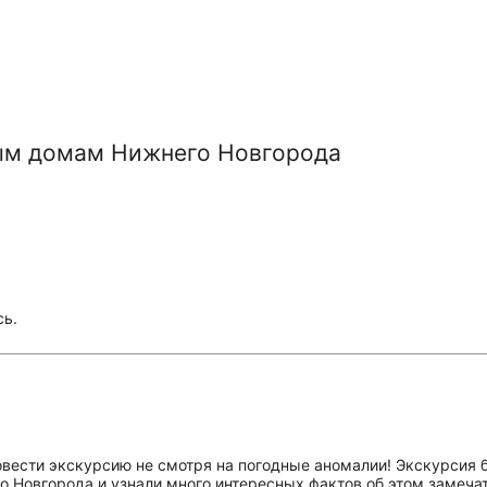
ым домам Нижнего Новгорода
сь.
ровести экскурсию не смотря на погодные аномалии! Экскурсия
о Новгорода и узнали много интересных фактов об этом замеч