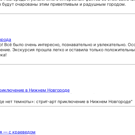
 я будут очарованы этим приветливым и радушным городом.
орода
 Всё было очень интересно, познавательно и увлекательно. Ос
ение. Экскурсия прошла легко и оставила только положительн
ка!
 приключение в Нижнем Новгороде
им уличным искусством. Не Кремлём единым!
ья — с краеведом