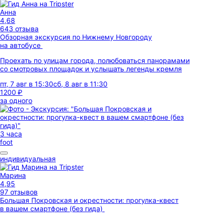
Анна
4,68
643 отзыва
Обзорная экскурсия по Нижнему Новгороду
на автобусе
Проехать по улицам города, полюбоваться панорамами
со смотровых площадок и услышать легенды кремля
пт, 7 авг в 15:30
сб, 8 авг в 11:30
1200 ₽
за одного
3 часа
foot
индивидуальная
Марина
4,95
97 отзывов
Большая Покровская и окрестности: прогулка-квест
в вашем смартфоне (без гида)