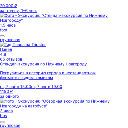
20 000 ₽
за группу, 1–6 чел.
1,5 часа
foot
групповая
Павел
4,8
65 отзывов
Стендап-экскурсия по Нижнему Новгороду
Погрузиться в историю города в нестандартном
формате с гидом-комиком
пт, 7 авг в 15:00
пт, 7 авг в 19:00
1190 ₽
за одного
3 часа
bus
групповая