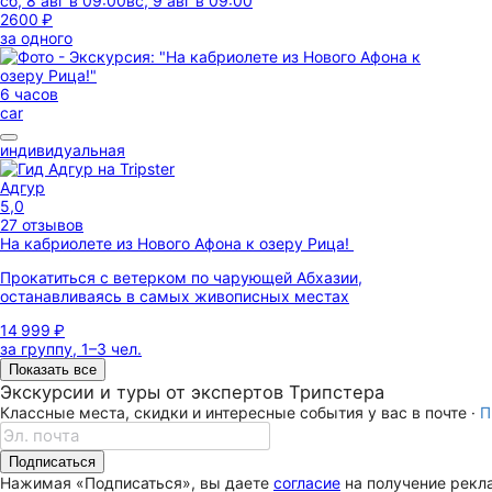
сб, 8 авг в 09:00
вс, 9 авг в 09:00
2600 ₽
за одного
6 часов
car
индивидуальная
Адгур
5,0
27 отзывов
На кабриолете из Нового Афона к озеру Рица!
Прокатиться с ветерком по чарующей Абхазии,
останавливаясь в самых живописных местах
14 999 ₽
за группу, 1–3 чел.
Показать все
Экскурсии и туры от экспертов Трипстера
Классные места, скидки и интересные события у вас в почте ·
П
Подписаться
Нажимая «Подписаться», вы даете
согласие
на получение рекла