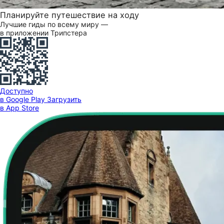
Планируйте путешествие на ходу
Лучшие гиды по всему миру —
в приложении Трипстера
Доступно
в Google Play
Загрузить
в App Store