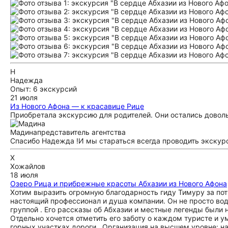
Н
Надежда
Опыт: 6 экскурсий
21 июля
Из Нового Афона — к красавице Рице
Приобретала экскурсию для родителей. Они остались дово
Мадина
представитель агентства
Спасибо Надежда !И мы стараться всегда проводить экскур
Х
Хожайлов
18 июля
Озеро Рица и прибрежные красоты Абхазии из Нового Афона
Хотим выразить огромную благодарность гиду Тимуру за по
настоящий профессионал и душа компании. Он не просто води
группой . Его рассказы об Абхазии и местные легенды были 
Отдельно хочется отметить его заботу о каждом туристе и 
горных участках дороги . Организация на высшем уровне: н