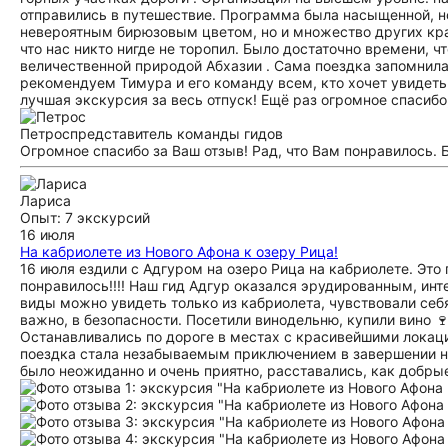
отправились в путешествие. Программа была насыщенной, но
невероятным бирюзовым цветом, но и множество других кра
что нас никто нигде не торопил. Было достаточно времени, 
величественной природой Абхазии . Сама поездка запомнила
рекомендуем Тимура и его команду всем, кто хочет увидет
лучшая экскурсия за весь отпуск! Ещё раз огромное спасибо
Петрос
представитель команды гидов
Огромное спасибо за Ваш отзыв! Рад, что Вам понравилось. 
Лариса
Опыт: 7 экскурсий
16 июля
На кабриолете из Нового Афона к озеру Рица!
16 июля ездили с Адгуром на озеро Рица на кабриолете. Это
понравилось!!!! Наш гид Адгур оказался эрудированным, ин
виды можно увидеть только из кабриолета, чувствовали себ
важно, в безопасности. Посетили винодельню, купили вино 🍷
Останавливались по дороге в местах с красивейшими локаци
поездка стала незабываемым приключением в завершении на
было неожиданно и очень приятно, расставались, как добрые