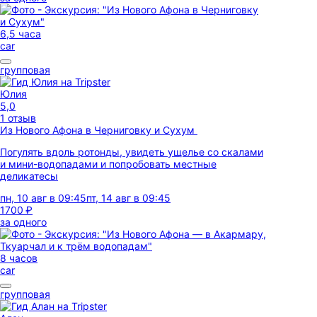
6,5 часа
car
групповая
Юлия
5,0
1 отзыв
Из Нового Афона в Черниговку и Сухум
Погулять вдоль ротонды, увидеть ущелье со скалами
и мини-водопадами и попробовать местные
деликатесы
пн, 10 авг в 09:45
пт, 14 авг в 09:45
1700 ₽
за одного
8 часов
car
групповая