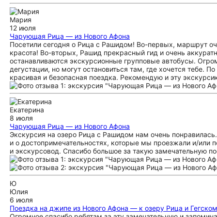
Мария
12 июля
Чарующая Рица — из Нового Афона
Посетили сегодня о Рица с Рашидом! Во-первых, маршрут о
красота! Во-вторых, Рашид прекрасный гид и очень аккуратн
останавливаются экскурсионные групповые автобусы. Огромн
дегустации, но могут остановиться там, где хочется тебе. П
красивая и безопасная поездка. Рекомендую и эту экскурсию
Екатерина
8 июля
Чарующая Рица — из Нового Афона
Экскурсия на озеро Рица с Рашидом нам очень понравилась.
и о достопримечательностях, которые мы проезжали и/или п
и экскурсовод. Спасибо большое за такую замечательную по
Ю
Юлия
6 июля
Поездка на джипе из Нового Афона — к озеру Рица и Гегско
Огромное спасибо ребятам за эту замечательную и запомин