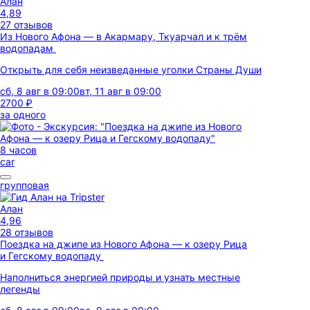
Алан
4,89
27 отзывов
Из Нового Афона — в Акармару, Ткуарчал и к трём
водопадам
Открыть для себя неизведанные уголки Страны Души
сб, 8 авг в 09:00
вт, 11 авг в 09:00
2700 ₽
за одного
8 часов
car
групповая
Алан
4,96
28 отзывов
Поездка на джипе из Нового Афона — к озеру Рица
и Гегскому водопаду
Наполниться энергией природы и узнать местные
легенды