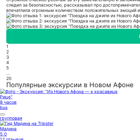
следил за безопасностью, рассказывал про достопримечател
впечатлила огромным количеством положительных эмоций и
1
2
3
4
5
...
20
Популярные экскурсии в Новом Афоне
8 часов
bus
групповая
Мадина
5,0
12 отзывов