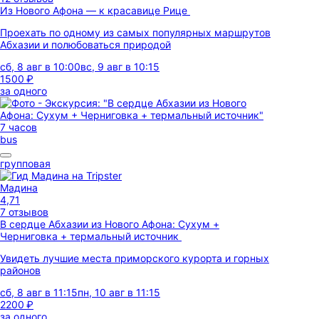
Из Нового Афона — к красавице Рице
Проехать по одному из самых популярных маршрутов
Абхазии и полюбоваться природой
сб, 8 авг в 10:00
вс, 9 авг в 10:15
1500 ₽
за одного
7 часов
bus
групповая
Мадина
4,71
7 отзывов
В сердце Абхазии из Нового Афона: Сухум +
Черниговка + термальный источник
Увидеть лучшие места приморского курорта и горных
районов
сб, 8 авг в 11:15
пн, 10 авг в 11:15
2200 ₽
за одного