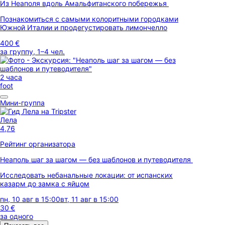
Из Неаполя вдоль Амальфитанского побережья
Познакомиться с самыми колоритными городками
Южной Италии и продегустировать лимончелло
400 €
за группу, 1–4 чел.
2 часа
foot
Мини-группа
Лела
4,76
Рейтинг организатора
Неаполь шаг за шагом — без шаблонов и путеводителя
Исследовать небанальные локации: от испанских
казарм до замка с яйцом
пн, 10 авг в 15:00
вт, 11 авг в 15:00
30 €
за одного