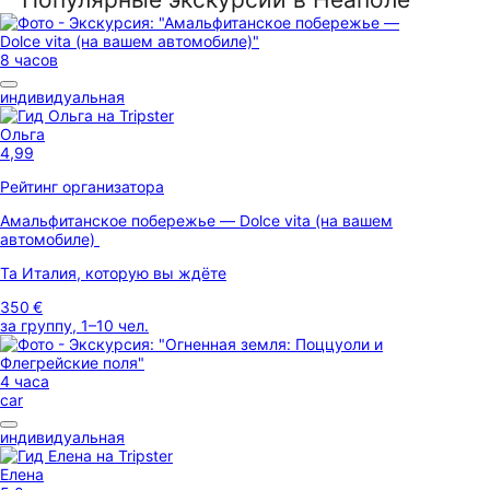
8 часов
индивидуальная
Ольга
4,99
Рейтинг организатора
Амальфитанское побережье — Dolce vita (на вашем
автомобиле)
Та Италия, которую вы ждёте
350 €
за группу, 1–10 чел.
4 часа
car
индивидуальная
Елена