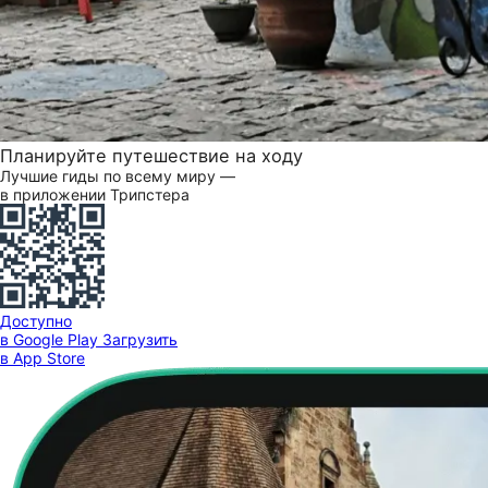
Планируйте путешествие на ходу
Лучшие гиды по всему миру —
в приложении Трипстера
Доступно
в Google Play
Загрузить
в App Store