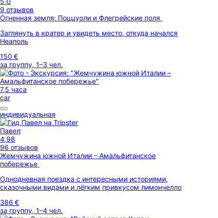
5,0
9 отзывов
Огненная земля: Поццуоли и Флегрейские поля
Заглянуть в кратер и увидеть место, откуда начался
Неаполь
150 €
за группу, 1–3 чел.
7,5 часа
car
индивидуальная
Павел
4,98
96 отзывов
Жемчужина южной Италии – Амальфитанское
побережье
Однодневная поездка с интересными историями,
сказочными видами и лёгким привкусом лимончелло
386 €
за группу, 1–4 чел.