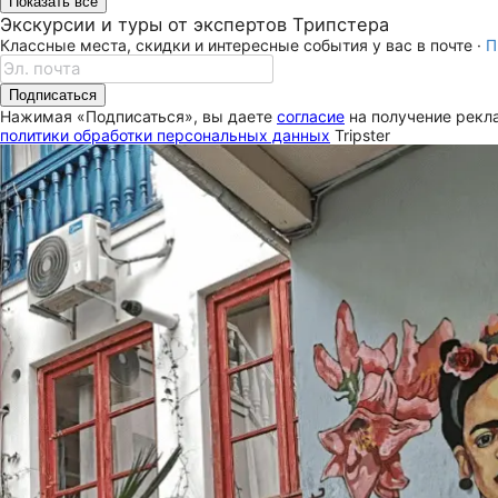
Показать все
Экскурсии и туры от экспертов Трипстера
Классные места, скидки и интересные события у вас в почте ·
П
Подписаться
Нажимая «Подписаться», вы даете
согласие
на получение рекла
политики обработки персональных данных
Tripster