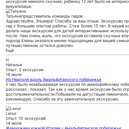
экскурсия немного скучная, ребенку 12 лет было не интересн
визуализаци.
Татьяна
представитель команды гидов
Здравствуйте, Эльвира! Спасибо за ваш отзыв. Экскурсию п
гид с большим опытом работы. Стаж более 15 лет. В нашей 
делать наши экскурсии для детей интерактивными: использ
после. Нам очень жаль, что экскурсия оставила скучные впеч
подход Елены оказался менее подходящим для вашей семьи
путешественник остался доволен.
Ещё
Н
Наталья
Опыт: 3 экскурсии
18 июля
Из Неаполя вдоль Амальфитанского побережья
У нас было незабываемая экскурсия по амальфийскому побе
рассказал , показал. Так как у нас время экскурсии было 
достопримечательности.Побывали на дегустации лимончело.
рекомендую. Спасибо за эту замечательную экскурсию.
Lenur
Опыт: 10 экскурсий
14 июля
Жемчужина южной Италии – Амальфитанское побережье