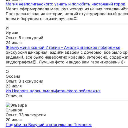
Магия неаполитанского: узнать и полюбить настоящий город
Мария сформировала маршрут исходя из наших пожеланий:го
Прекрасные знания истории, четкий стуктурированный расс
днем и берущим от жизни лучшее👏
И
Ирина
Опыт: 5 экскурсий
24 июля
Жемчужина южной Италии – Амальфитанское побережье
Экскурсия шикарная, ездили вдвоем с дочерью, все было ор
видами!). все было невероятно красиво, интересно, содержа
видеографом😊. Лучшие фото и видео вам гарантированы)))
О
Оксана
Опыт: 3 экскурсии
23 июля
Из Неаполя вдоль Амальфитанского побережья
Отлично
Эльвира
Опыт: 33 экскурсии
20 июля
Подъём на Везувий и прогулка по Помпеям