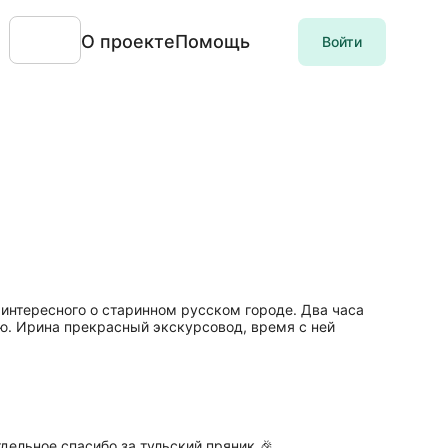
О проекте
Помощь
Войти
 интересного о старинном русском городе. Два часа
ую. Ирина прекрасный экскурсовод, время с ней
дельное спасибо за тульский пряник.🎉