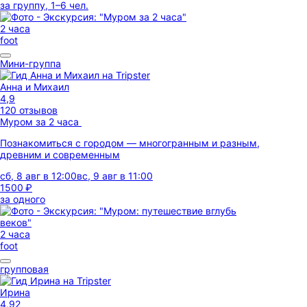
за группу, 1–6 чел.
2 часа
foot
Мини-группа
Анна и Михаил
4,9
120 отзывов
Муром за 2 часа
Познакомиться с городом — многогранным и разным,
древним и современным
сб, 8 авг в 12:00
вс, 9 авг в 11:00
1500 ₽
за одного
2 часа
foot
групповая
Ирина
4,92