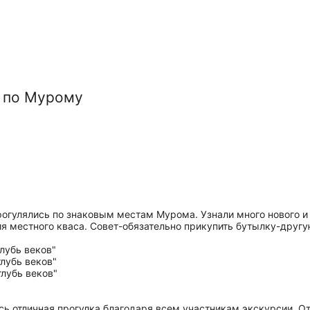
 по Мурому
рогулялись по знаковым местам Мурома. Узнали много нового и
я местного кваса. Совет-обязательно прикупить бутылку-друг
сь отличная прогулка благодаря всем участникам экскурсии. От