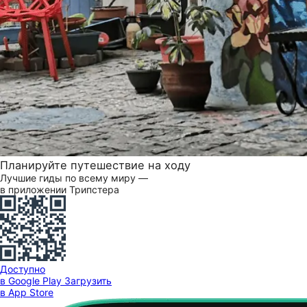
Планируйте путешествие на ходу
Лучшие гиды по всему миру —
в приложении Трипстера
Доступно
в Google Play
Загрузить
в App Store