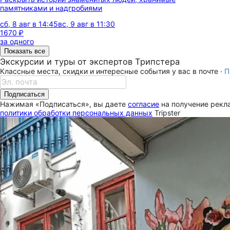
памятниками и надгробиями
сб, 8 авг в 14:45
вс, 9 авг в 11:30
1670 ₽
за одного
Показать все
Экскурсии и туры от экспертов Трипстера
Классные места, скидки и интересные события у вас в почте ·
П
Подписаться
Нажимая «Подписаться», вы даете
согласие
на получение рекла
политики обработки персональных данных
Tripster