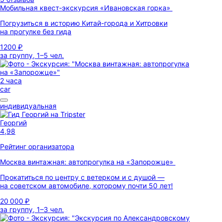
Мобильная квест-экскурсия «Ивановская горка»
Погрузиться в историю Китай-города и Хитровки
на прогулке без гида
1200 ₽
за группу, 1–5 чел.
2 часа
car
индивидуальная
Георгий
4,98
Рейтинг организатора
Москва винтажная: автопрогулка на «Запорожце»
Прокатиться по центру с ветерком и с душой —
на советском автомобиле, которому почти 50 лет!
20 000 ₽
за группу, 1–3 чел.