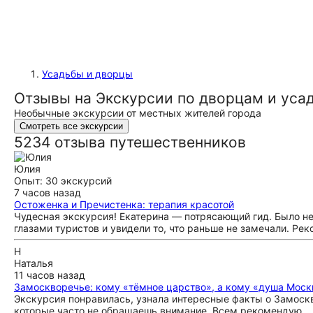
Усадьбы и дворцы
Отзывы на Экскурсии по дворцам и ус
Необычные экскурсии от местных жителей города
Смотреть все экскурсии
5234 отзыва путешественников
Юлия
Опыт: 30 экскурсий
7 часов назад
Остоженка и Пречистенка: терапия красотой
Чудесная экскурсия! Екатерина — потрясающий гид. Было не
глазами туристов и увидели то, что раньше не замечали. Ре
Н
Наталья
11 часов назад
Замоскворечье: кому «тёмное царство», а кому «душа Мос
Экскурсия понравилась, узнала интересные факты о Замоскв
которые часто не обращаешь внимание. Всем рекомендую