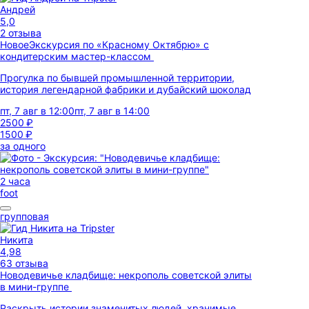
Андрей
5,0
2 отзыва
Новое
Экскурсия по «Красному Октябрю» с
кондитерским мастер-классом
Прогулка по бывшей промышленной территории,
история легендарной фабрики и дубайский шоколад
пт, 7 авг в 12:00
пт, 7 авг в 14:00
2500 ₽
1500 ₽
за одного
2 часа
foot
групповая
Никита
4,98
63 отзыва
Новодевичье кладбище: некрополь советской элиты
в мини-группе
Раскрыть истории знаменитых людей, хранимые