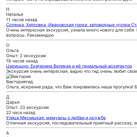
Н
Наталья
11 часов назад
Солянка, Хитровка, Ивановская горка: заповедные уголки С
Очень интересная экскурсия, узнала много нового для себя. 
вопросы. Рекомендую
О
Ольга
Опыт: 2 экскурсии
18 часов назад
Царицыно: Екатерина Великая и её гениальный архитектор
Экскурсия очень интересная, видно что гид очень любит свое 
Виктория
гид
Ольга, искренне рада, что Вам понравилась наша прогулка! 
Д
Дарья
Опыт: 23 экскурсии
22 часа назад
Улица Мясницкая: мемуары о любви и дружбе
Отличная экскурсия, последовательный приятный рассказ, з
А