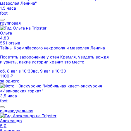
1,5 часа
foot
групповая
Ольга
4,83
551 отзыв
Тайны Кремлёвского некрополя и мавзолея Ленина
Посетить захоронение у стен Кремля, увидеть вождя
и узнать, какие истории хранит это место
сб, 8 авг в 10:30
вс, 9 авг в 10:30
1100 ₽
за одного
3,5 часа
foot
индивидуальная
Александр
5,0
5 отзывов