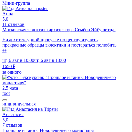
Мини-группа
Анна
5,0
11 отзывов
Московская эклектика архитектора Семёна Эйбушитца
На архитектурной прогулке по центру изучить
прекрасные образцы эклектики и постараться полюбить
её
чт, 6 авг в 10:00
чт, 6 авг в 13:00
1650 ₽
за одного
2,5 часа
foot
индивидуальная
Анастасия
5,0
7 отзывов
Прошлое и тайны Новодевичьего монастыря