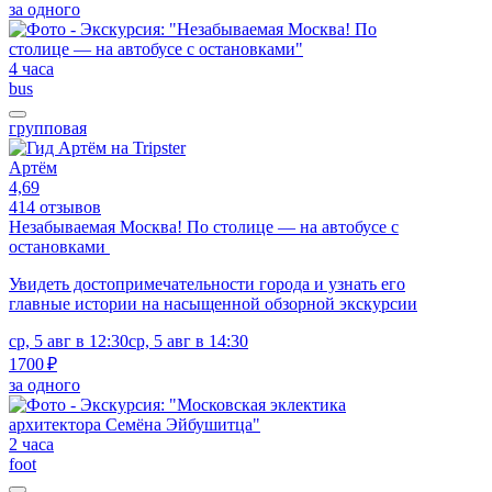
за одного
4 часа
bus
групповая
Артём
4,69
414 отзывов
Незабываемая Москва! По столице — на автобусе с
остановками
Увидеть достопримечательности города и узнать его
главные истории на насыщенной обзорной экскурсии
ср, 5 авг в 12:30
ср, 5 авг в 14:30
1700 ₽
за одного
2 часа
foot