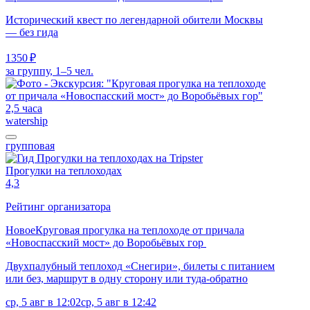
Исторический квест по легендарной обители Москвы
— без гида
1350 ₽
за группу, 1–5 чел.
2,5 часа
watership
групповая
Прогулки на теплоходах
4,3
Рейтинг организатора
Новое
Круговая прогулка на теплоходе от причала
«Новоспасский мост» до Воробьёвых гор
Двухпалубный теплоход «Снегири», билеты с питанием
или без, маршрут в одну сторону или туда-обратно
ср, 5 авг в 12:02
ср, 5 авг в 12:42