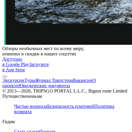
Обзоры необычных мест по всему миру,
новинки и скидки в наших соцсетях
Доступно
в Google Play
Загрузите
в App Store
Экскурсии
Туры
Журнал Трипстера
Вакансии
О
проекте
Юридические документы
© 2013—2026, TRIPSGO PORTAL L.L.C., Bignut route Limited
Путешественникам
Частые вопросы
Безопасность платежей
Политика
возврата
Гидам
Стать гидом
Помощь