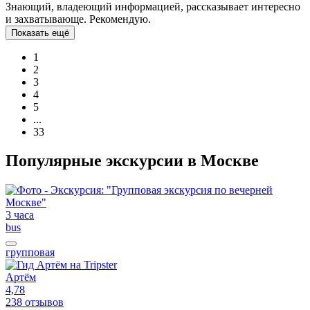
Знающий, владеющий информацией, рассказывает интересно
и захватывающе. Рекомендую.
Показать ещё
1
2
3
4
5
...
33
Популярные экскурсии в Москве
3 часа
bus
групповая
Артём
4,78
238 отзывов