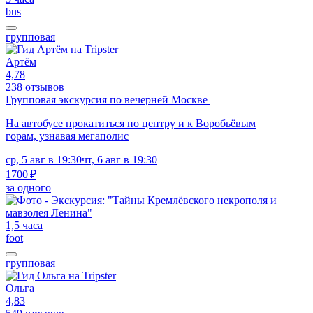
bus
групповая
Артём
4,78
238 отзывов
Групповая экскурсия по вечерней Москве
На автобусе прокатиться по центру и к Воробьёвым
горам, узнавая мегаполис
ср, 5 авг в 19:30
чт, 6 авг в 19:30
1700 ₽
за одного
1,5 часа
foot
групповая
Ольга
4,83