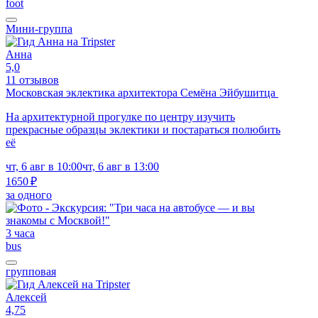
foot
Мини-группа
Анна
5,0
11 отзывов
Московская эклектика архитектора Семёна Эйбушитца
На архитектурной прогулке по центру изучить
прекрасные образцы эклектики и постараться полюбить
её
чт, 6 авг в 10:00
чт, 6 авг в 13:00
1650 ₽
за одного
3 часа
bus
групповая
Алексей
4,75