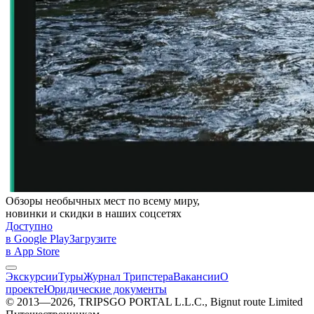
Обзоры необычных мест по всему миру,
новинки и скидки в наших соцсетях
Доступно
в Google Play
Загрузите
в App Store
Экскурсии
Туры
Журнал Трипстера
Вакансии
О
проекте
Юридические документы
© 2013—2026, TRIPSGO PORTAL L.L.C., Bignut route Limited