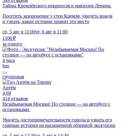
549 отзывов
Тайны Кремлёвского некрополя и мавзолея Ленина
Посетить захоронение у стен Кремля, увидеть вождя
и узнать, какие истории хранит это место
ср, 5 авг в 11:00
чт, 6 авг в 11:00
1100 ₽
за одного
4 часа
bus
групповая
Артём
4,69
414 отзывов
Незабываемая Москва! По столице — на автобусе с
остановками
Увидеть достопримечательности города и узнать его
главные истории на насыщенной обзорной экскурсии
ср, 5 авг в 12:30
ср, 5 авг в 14:30