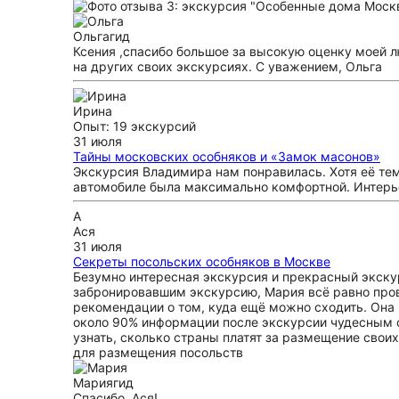
Ольга
гид
Ксения ,спасибо большое за высокую оценку моей л
на других своих экскурсиях. С уважением, Ольга
Ирина
Опыт: 19 экскурсий
31 июля
Тайны московских особняков и «Замок масонов»
Экскурсия Владимира нам понравилась. Хотя её тем
автомобиле была максимально комфортной. Интерье
А
Ася
31 июля
Секреты посольских особняков в Москве
Безумно интересная экскурсия и прекрасный экскур
забронировавшим экскурсию, Мария всё равно пров
рекомендации о том, куда ещё можно сходить. Она
около 90% информации после экскурсии чудесным о
узнать, сколько страны платят за размещение своих
для размещения посольств
Мария
гид
Спасибо, Ася!