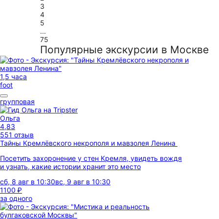
3
4
5
...
75
Популярные экскурсии в Москве
1,5 часа
foot
групповая
Ольга
4,83
551 отзыв
Тайны Кремлёвского некрополя и мавзолея Ленина
Посетить захоронение у стен Кремля, увидеть вождя
и узнать, какие истории хранит это место
сб, 8 авг в 10:30
вс, 9 авг в 10:30
1100 ₽
за одного