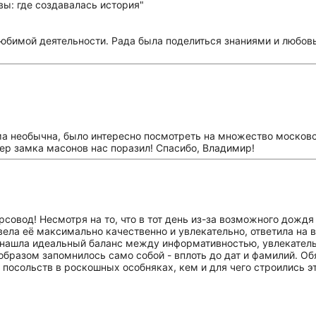
юбимой деятельности. Рада была поделиться знаниями и любовь
а необычна, было интересно посмотреть на множество московск
р замка масонов нас поразил! Спасибо, Владимир!
совод! Несмотря на то, что в тот день из-за возможного дожд
ела её максимально качественно и увлекательно, ответила на 
 нашла идеальный баланс между информативностью, увлекатель
бразом запомнилось само собой - вплоть до дат и фамилий. Об
 посольств в роскошных особняках, кем и для чего строились эт