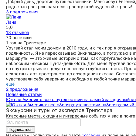
Добрый день, дорогие путешественники! Меня зовут Евгений,
радостью раскрою вам всю красоту этой чудесной страны!
3 предложения
Лана
5,0
13 отзывов
70 посетили
1 год на Трипстере
Уругвай стал моим домом в 2010 году, и с тех пор я открыва
подлинность. Я не пересказываю Википедию, а погружаю в ат
маршруты — это живые истории о том, как португальские к
неброским блеском Пунта-дель-Эсте. Для меня Уругвай пох
но внутри скрывает целую вселенную глубокого цвета. Прово
секретных арт-пространств до созерцания океана. Составля
чувствовали себя уверенно и свободно в любой точке маршр
ещё
2 предложения
Полезные статьи
Южная Америка: всё о путешествии на самый загадочный ко
Экскурсии и туры от экспертов Трипстера
Классные места, скидки и интересные события у вас в почте
Подписаться
Нажимая «Подписаться», вы даете
согласие
на получение ре