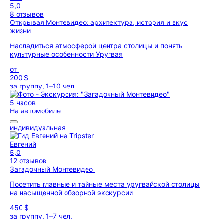
5,0
8 отзывов
Открывая Монтевидео: архитектура, история и вкус
жизни
Насладиться атмосферой центра столицы и понять
культурные особенности Уругвая
от
200 $
за группу, 1–10 чел.
5 часов
На автомобиле
индивидуальная
Евгений
5,0
12 отзывов
Загадочный Монтевидео
Посетить главные и тайные места уругвайской столицы
на насыщенной обзорной экскурсии
450 $
за группу, 1–7 чел.