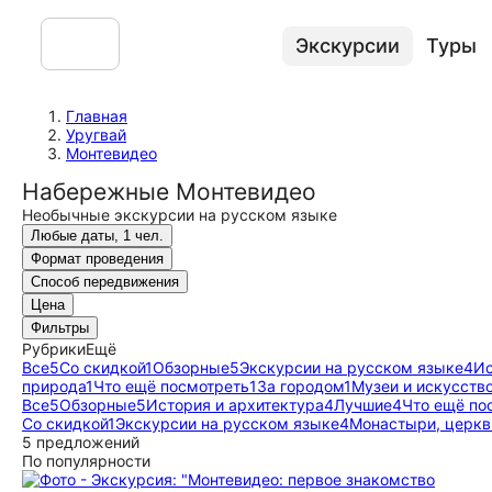
Экскурсии
Туры
Главная
Уругвай
Монтевидео
Набережные Монтевидео
Необычные экскурсии на русском языке
Любые даты, 1 чел.
Формат проведения
Способ передвижения
Цена
Фильтры
Рубрики
Ещё
Все
5
Со скидкой
1
Обзорные
5
Экскурсии на русском языке
4
Ис
природа
1
Что ещё посмотреть
1
За городом
1
Музеи и искусств
Все
5
Обзорные
5
История и архитектура
4
Лучшие
4
Что ещё по
Со скидкой
1
Экскурсии на русском языке
4
Монастыри, церкв
5 предложений
По популярности