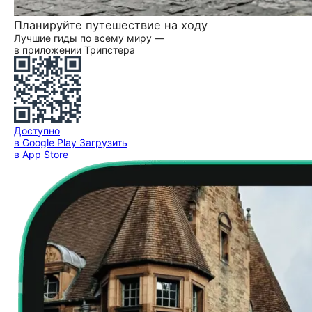
Планируйте путешествие на ходу
Лучшие гиды по всему миру —
в приложении Трипстера
Доступно
в Google Play
Загрузить
в App Store