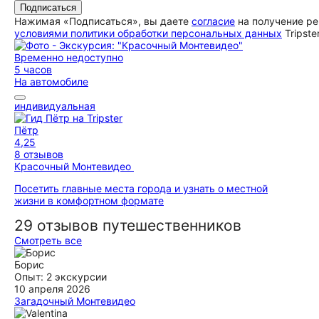
Подписаться
Нажимая «Подписаться», вы даете
согласие
на получение ре
условиями политики обработки персональных данных
Tripste
Временно недоступно
5 часов
На автомобиле
индивидуальная
Пётр
4,25
8 отзывов
Красочный Монтевидео
Посетить главные места города и узнать о местной
жизни в комфортном формате
29 отзывов путешественников
Смотреть все
Борис
Опыт: 2 экскурсии
10 апреля 2026
Загадочный Монтевидео
Наше ознакомление с чудесным Моновидео было