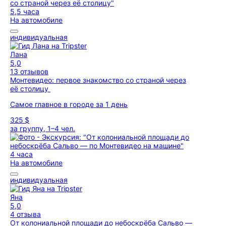
5,5 часа
На автомобиле
индивидуальная
Лана
5,0
13 отзывов
Монтевидео: первое знакомство со страной через
её столицу
Самое главное в городе за 1 день
325 $
за группу, 1–4 чел.
4 часа
На автомобиле
индивидуальная
Яна
5,0
4 отзыва
От колониальной площади до небоскрёба Сальво —