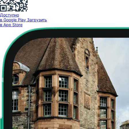
Доступно
в Google Play
Загрузить
в App Store