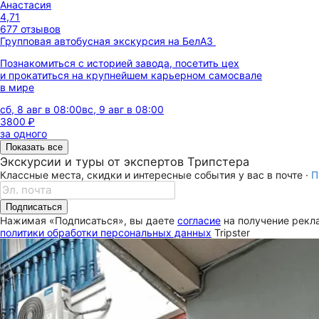
Анастасия
4,71
677 отзывов
Групповая автобусная экскурсия на БелАЗ
Познакомиться с историей завода, посетить цех
и прокатиться на крупнейшем карьерном самосвале
в мире
сб, 8 авг в 08:00
вс, 9 авг в 08:00
3800 ₽
за одного
Показать все
Экскурсии и туры от экспертов Трипстера
Классные места, скидки и интересные события у вас в почте ·
П
Подписаться
Нажимая «Подписаться», вы даете
согласие
на получение рекла
политики обработки персональных данных
Tripster