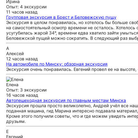
Ирина
Опыт: 4 экскурсии
11 часов назад
Групповая экскурсия в Брест и Беловежскую пущу
Экскурсия в целом понравилась, но хотелось бы больше сво
на самостоятельный осмотр времени не осталось. Хотелось 
усугубилась жарой 34°, времени едва хватило зайти умытьс
Беловежской пущей можно сократить. В следующий раз выбр
А
Алексей
12 часов назад
На автомобиле по Минску: обзорная экскурсия
Экскурсия очень понравилась. Евгений провел ее на высоте
Елена
Опыт: 3 экскурсии
16 часов назад
Автопешеходная экскурсия по главным местам Минска
Экскурсия прошла просто великолепно, Андрей учёл все наш
поданная машина, гид Марина интересно подавала материал, г
Кроме этого получили советы, что и где можем увидеть инт
друзьям.
Е
Евгений