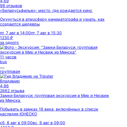
4,69
98 отзывов
«Беларусьфильм»: место, где рождается кино
Окунуться в атмосферу кинематографа и узнать, как
создаются шедевры
пт, 7 авг в 14:00
пт, 7 авг в 15:30
1230 ₽
за одного
11 часов
bus
групповая
Владимир
4,86
2662 отзыва
Замки Беларуси: групповая экскурсия в Мир и Несвиж
из Минска
Побывать в замках 16 века, включённых в список
наследия ЮНЕСКО
сб, 8 авг в 09:00
вс, 9 авг в 09:00