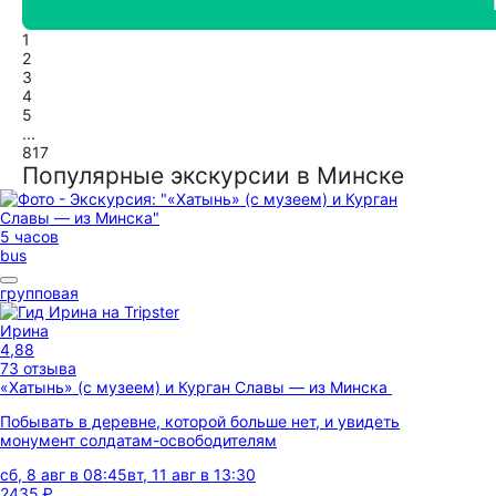
1
2
3
4
5
...
817
Популярные экскурсии в Минске
5 часов
bus
групповая
Ирина
4,88
73 отзыва
«Хатынь» (с музеем) и Курган Славы — из Минска
Побывать в деревне, которой больше нет, и увидеть
монумент солдатам-освободителям
сб, 8 авг в 08:45
вт, 11 авг в 13:30
2435 ₽