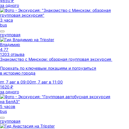
4650 ₽
за одного
3 часа
bus
групповая
Владимир
4,77
1203 отзыва
Знакомство с Минском: обзорная групповая экскурсия
Проехать по ключевым локациям и погрузиться
в историю города
пт, 7 авг в 09:00
пт, 7 авг в 11:00
1620 ₽
за одного
5 часов
bus
групповая