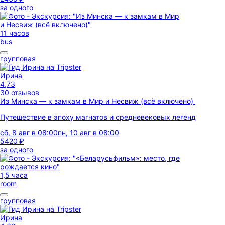
за одного
11 часов
bus
групповая
Ирина
4,73
30 отзывов
Из Минска — к замкам в Мир и Несвиж (всё включено)
Путешествие в эпоху магнатов и средневековых легенд
сб, 8 авг в 08:00
пн, 10 авг в 08:00
5420 ₽
за одного
1,5 часа
room
групповая
Ирина