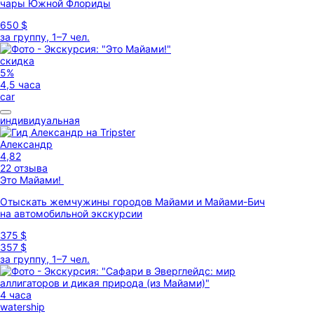
чары Южной Флориды
650 $
за группу, 1–7 чел.
скидка
5%
4,5 часа
car
индивидуальная
Александр
4,82
22 отзыва
Это Майами!
Отыскать жемчужины городов Майами и Майами-Бич
на автомобильной экскурсии
375 $
357 $
за группу, 1–7 чел.
4 часа
watership