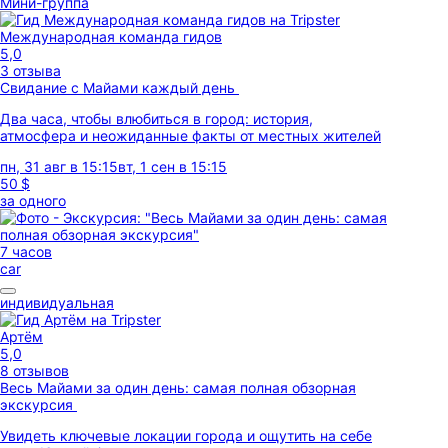
Мини-группа
Международная команда гидов
5,0
3 отзыва
Свидание с Майами каждый день
Два часа, чтобы влюбиться в город: история,
атмосфера и неожиданные факты от местных жителей
пн, 31 авг в 15:15
вт, 1 сен в 15:15
50 $
за одного
7 часов
car
индивидуальная
Артём
5,0
8 отзывов
Весь Майами за один день: самая полная обзорная
экскурсия
Увидеть ключевые локации города и ощутить на себе