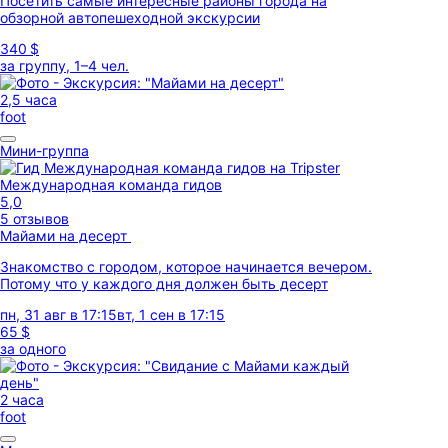
Посетить самые интересные районы города на
обзорной автопешеходной экскурсии
340 $
за группу, 1–4 чел.
2,5 часа
foot
Мини-группа
Международная команда гидов
5,0
5 отзывов
Майами на десерт
Знакомство с городом, которое начинается вечером.
Потому что у каждого дня должен быть десерт
пн, 31 авг в 17:15
вт, 1 сен в 17:15
65 $
за одного
2 часа
foot