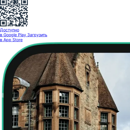
Доступно
в Google Play
Загрузить
в App Store