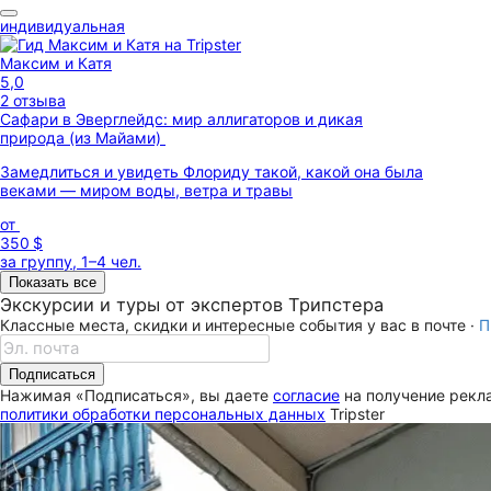
индивидуальная
Максим и Катя
5,0
2 отзыва
Сафари в Эверглейдс: мир аллигаторов и дикая
природа (из Майами)
Замедлиться и увидеть Флориду такой, какой она была
веками — миром воды, ветра и травы
от
350 $
за группу, 1–4 чел.
Показать все
Экскурсии и туры от экспертов Трипстера
Классные места, скидки и интересные события у вас в почте ·
П
Подписаться
Нажимая «Подписаться», вы даете
согласие
на получение рекла
политики обработки персональных данных
Tripster