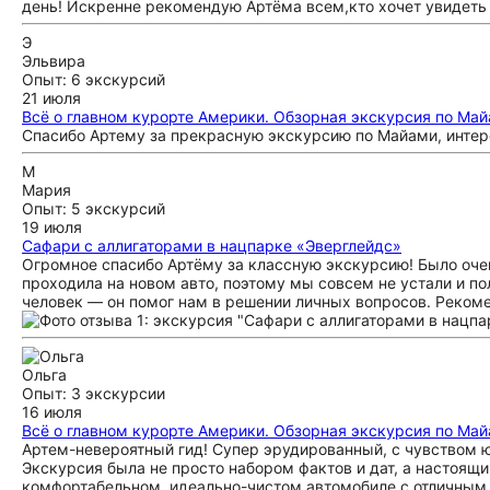
день! Искренне рекомендую Артёма всем,кто хочет увидеть 
Э
Эльвира
Опыт: 6 экскурсий
21 июля
Всё о главном курорте Америки. Обзорная экскурсия по Ма
Спасибо Артему за прекрасную экскурсию по Майами, интере
М
Мария
Опыт: 5 экскурсий
19 июля
Сафари с аллигаторами в нацпарке «Эверглейдс»
Огромное спасибо Артёму за классную экскурсию! Было очен
проходила на новом авто, поэтому мы совсем не устали и п
человек — он помог нам в решении личных вопросов. Реком
Ольга
Опыт: 3 экскурсии
16 июля
Всё о главном курорте Америки. Обзорная экскурсия по Ма
Артем-невероятный гид! Супер эрудированный, с чувством ю
Экскурсия была не просто набором фактов и дат, а настоящ
комфортабельном, идеально-чистом автомобиле с отличным к