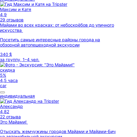
Максим и Катя
4,9
29 отзывов
Майами во всех красках: от небоскрёбов до уличного
искусства
Посетить самые интересные районы города на
обзорной автопешеходной экскурсии
340 $
за группу, 1–4 чел.
скидка
5%
4,5 часа
car
индивидуальная
Александр
4,82
22 отзыва
Это Майами!
Отыскать жемчужины городов Майами и Майами-Бич
на автомобильной экскурсии