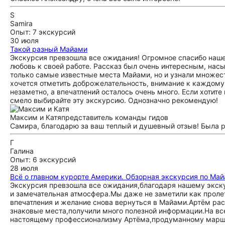
S
Samira
Опыт: 7 экскурсий
30 июля
Такой разный Майами
Экскурсия превзошла все ожидания! Огромное спасибо наше
любовь к своей работе. Рассказ был очень интересным, нас
только самые известные места Майами, но и узнали множест
хочется отметить доброжелательность, внимание к каждому 
незаметно, а впечатлений осталось очень много. Если хотит
смело выбирайте эту экскурсию. Однозначно рекомендую!
Максим и Катя
представитель команды гидов
Самира, благодарю за ваш теплый и душевный отзыв! Была р
Г
Галина
Опыт: 6 экскурсий
28 июля
Всё о главном курорте Америки. Обзорная экскурсия по Ма
Экскурсия превзошла все ожидания,благодаря нашему экск
и замечательная атмосфера.Мы даже не заметили как пролет
впечатления и желание снова вернуться в Майами.Артём ра
знаковые места,получили много полезной информации.На вс
настоящему профессионализму Артёма,продуманному маршру