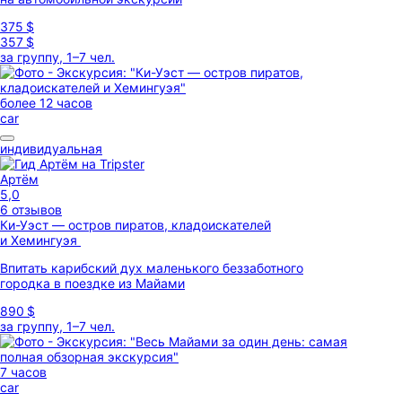
375 $
357 $
за группу, 1–7 чел.
более 12 часов
car
индивидуальная
Артём
5,0
6 отзывов
Ки-Уэст — остров пиратов, кладоискателей
и Хемингуэя
Впитать карибский дух маленького беззаботного
городка в поездке из Майами
890 $
за группу, 1–7 чел.
7 часов
car