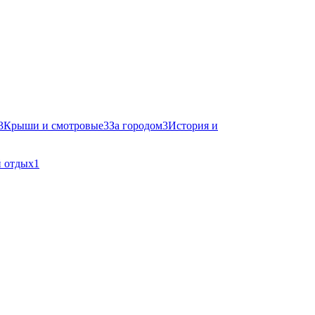
3
Крыши и смотровые
3
За городом
3
История и
 отдых
1