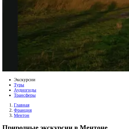
Экскурсии
Туры
Аудиогиды
Трансферы
Главная
Франция
Ментон
Природные экскурсии в Ментоне