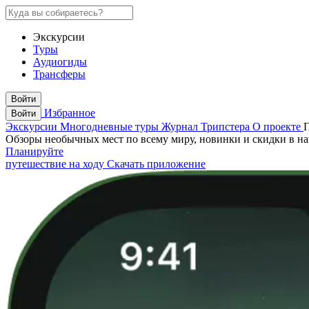
Экскурсии
Туры
Аудиогиды
Трансферы
Войти
Избранное
Войти
Экскурсии
Многодневные туры
Журнал Трипстера
О проекте
Обзоры необычных мест по всему миру, новинки и скидки в н
Планируйте
путешествие на ходу
Скачать приложение