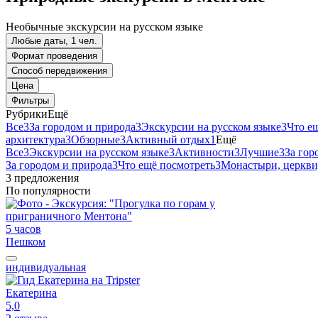
Необычные экскурсии на русском языке
Любые даты, 1 чел.
Формат проведения
Способ передвижения
Цена
Фильтры
Рубрики
Ещё
Все
3
За городом и природа
3
Экскурсии на русском языке
3
Что е
архитектура
3
Обзорные
3
Активный отдых
1
Ещё
Все
3
Экскурсии на русском языке
3
Активности
3
Лучшие
3
За гор
За городом и природа
3
Что ещё посмотреть
3
Монастыри, церкви
3 предложения
По популярности
5 часов
Пешком
индивидуальная
Екатерина
5,0