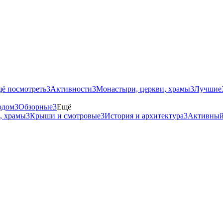
щё посмотреть
3
Активности
3
Монастыри, церкви, храмы
3
Лучшие
одом
3
Обзорные
3
Ещё
, храмы
3
Крыши и смотровые
3
История и архитектура
3
Активный